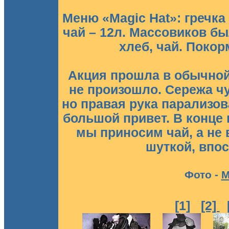
Меню «Magic Hat»: гречка с
чай – 12л. Массовиков бы
хлеб, чай. Покор
Акция прошла в обычной
не произошло. Сережа ч
но правая рука парализов
большой привет. В конце
мы приносим чай, а не
шуткой, впо
Фото -
М
[1]
[2]