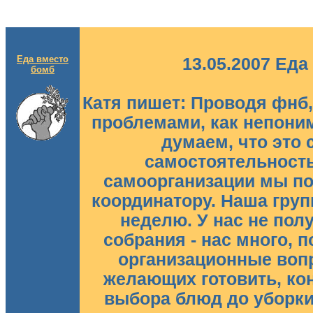
Еда вместо
13.05.2007 Еда
бомб
Катя пишет: Проводя фнб
проблемами, как непоним
думаем, что это 
самостоятельност
самоорганизации мы по
координатору. Наша гру
неделю. У нас не пол
собрания - нас много, 
организационные воп
желающих готовить, ко
выбора блюд до уборки