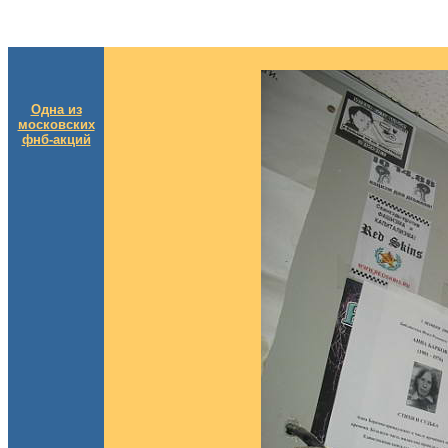
Одна из
московских
фнб-акций