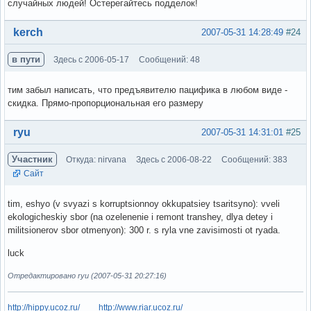
случайных людей! Остерегайтесь подделок!
Вне форума
kerch
2007-05-31 14:28:49
#24
в пути
Здесь с 2006-05-17
Сообщений: 48
тим забыл написать, что предъявителю пацифика в любом виде -
скидка. Прямо-пропорциональная его размеру
Вне форума
ryu
2007-05-31 14:31:01
#25
Участник
Откуда: nirvana
Здесь с 2006-08-22
Сообщений: 383
Сайт
tim, eshyo (v svyazi s korruptsionnoy okkupatsiey tsaritsyno): vveli
ekologicheskiy sbor (na ozelenenie i remont transhey, dlya detey i
militsionerov sbor otmenyon): 300 r. s ryla vne zavisimosti ot ryada.
luck
Отредактировано ryu (2007-05-31 20:27:16)
http://hippy.ucoz.ru/
http://www.riar.ucoz.ru/