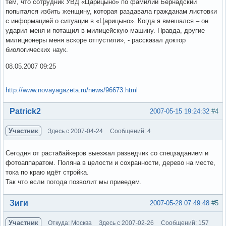
тем, что сотрудник УВД «Царицыно» по фамилии Бернадский
попытался избить женщину, которая раздавала гражданам листовки
с информацией о ситуации в «Царицыно». Когда я вмешался – он
ударил меня и потащил в милицейскую машину. Правда, другие
милиционеры меня вскоре отпустили», - рассказал доктор
биологических наук.
08.05.2007 09:25
http://www.novayagazeta.ru/news/96673.html
Вне форума
Patrick2
2007-05-15 19:24:32
#4
Участник
Здесь с 2007-04-24
Сообщений: 4
Сегодня от растабайкеров выезжал разведчик со спецзаданием и
фотоаппаратом. Поляна в целости и сохранности, дерево на месте,
тока по краю идёт стройка.
Так что если погода позволит мы приеедем.
Вне форума
Зиги
2007-05-28 07:49:48
#5
Участник
Откуда: Москва
Здесь с 2007-02-26
Сообщений: 157