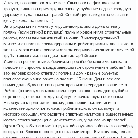
И точно, покопано, хотя и не все. Сама поляна фактически не
тронута; лишь по периметру выкопано углубление под пешеходную
дорожку и туда насыпан гравий. Снятый грунт аккуратно ссыпан в
кучу у входа на поляну. :)
Зато рядом кипит жизнь: у игрушечно-красивого дома слева у
поляны (если спиной к прудам:) полным ходом кипят строительные
работы, поставлен решетчатый забочик. В непосредственной
близости от поляны соскладированы стройматериалы и два каких-то
желтых механизма с ревом и лязгом ссорились из-за металлической
трубы; ковырялись пара десятков гастарбайтеров.
Увидев за решетчатым заборчиком прорабообразного человека, я
подошел и спросил: а когда завершаться строительные работы? На
это человек охотно ответил: поляна и дом - разные объекты;
плановое окончание работ на поляне - 15 июня. Дом и все его
причиндалы будут готовы ориентировочно в середине-конце лета.
Работы (он кивнул на механизмы: один из них, завладев трубой и
ощетинясь, пятился от другого) идут и ночью, шум постоянный.
Я вернулся к приятелям; неожиданно появилась милиция в
количестве одного пэпэсника; приблизившись, он козырнул и
нестрого сообщил, что распитие спиртных напитков в общественных
местах строго запрещено; действительно, у одного из приятелей
(друга Сну, забыл его имя) в руках обнаружилась баночка ловенбрау,
которую он бережно нес еще от станции метро. Выяснилось, однако,
что пива он вовсе не распивает, а просто ему нужна баночка. Тотчас