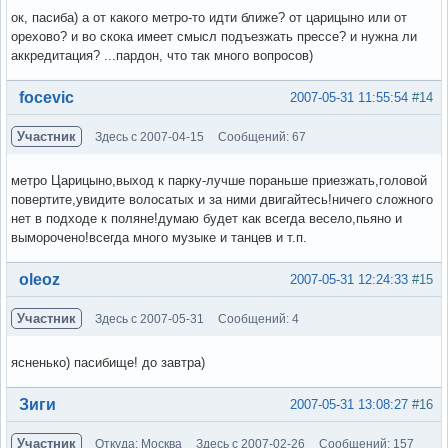
ок, пасиба) а от какого метро-то идти ближе? от царицыно или от
орехово? и во скока имеет смысл подъезжать прессе? и нужна ли
аккредитация? ...пардон, что так много вопросов)
Вне форума
focevic
2007-05-31 11:55:54
#14
Участник
Здесь с 2007-04-15
Сообщений: 67
метро Царицыно,выход к парку-лучше пораньше приезжать,головой
повертите,увидите волосатых и за ними двигайтесь!ничего сложного
нет в подходе к поляне!думаю будет как всегда весело,пьяно и
выморочено!всегда много музыке и танцев и т.п.
Вне форума
oleoz
2007-05-31 12:24:33
#15
Участник
Здесь с 2007-05-31
Сообщений: 4
ясненько) пасибище! до завтра)
Вне форума
Зиги
2007-05-31 13:08:27
#16
Участник
Откуда: Москва
Здесь с 2007-02-26
Сообщений: 157