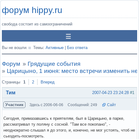
форум hippy.ru
свобода состоит из самоограничений
Вы не вошли.
Темы:
Активные
|
Без ответа
Форум
»
Грядущие события
»
Царицыно, 1 июня: место встречи изменить не
Страницы
1
2
Вперед
Тим
2007-04-23 23:24:28
#1
Участник
Здесь с 2006-06-06
Сообщений: 249
Сайт
Сегодня, примазавшись к приятелям, был в Царицыно, в парке,
рассматривал ту поляну с сосной. "Там все покопано", -
неоднократно слышал я до этого, и, конечно, не мог устоять, чтоб не
сьездить-посмотреть.