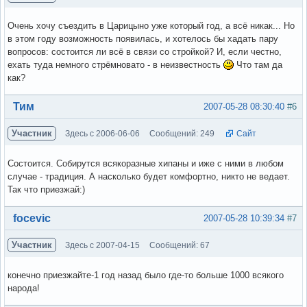
Очень хочу съездить в Царицыно уже который год, а всё никак... Но
в этом году возможность появилась, и хотелось бы хадать пару
вопросов: состоится ли всё в связи со стройкой? И, если честно,
ехать туда немного стрёмновато - в неизвестность
Что там да
как?
Вне форума
Тим
2007-05-28 08:30:40
#6
Участник
Здесь с 2006-06-06
Сообщений: 249
Сайт
Состоится. Собирутся всякоразные хипаны и иже с ними в любом
случае - традиция. А насколько будет комфортно, никто не ведает.
Так что приезжай:)
Вне форума
focevic
2007-05-28 10:39:34
#7
Участник
Здесь с 2007-04-15
Сообщений: 67
конечно приезжайте-1 год назад было где-то больше 1000 всякого
народа!