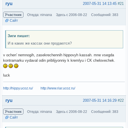
Вне форума
ryu
2007-05-31 14:13:45
#21
Участник
Откуда: nirvana
Здесь с 2006-08-22
Сообщений: 383
Сайт
Зиги пишет:
И в каких же кассах они продаются?
v ochen' nemnogih, zasekrechennih hippovyh kassah. mne vsegda
kontramarku vydaval odin priblijyonniy k kremlyu i CK chelovechek.
luck
http://hippy.ucoz.ru/
http://www.riar.ucoz.ru/
Вне форума
ryu
2007-05-31 14:16:29
#22
Участник
Откуда: nirvana
Здесь с 2006-08-22
Сообщений: 383
Сайт