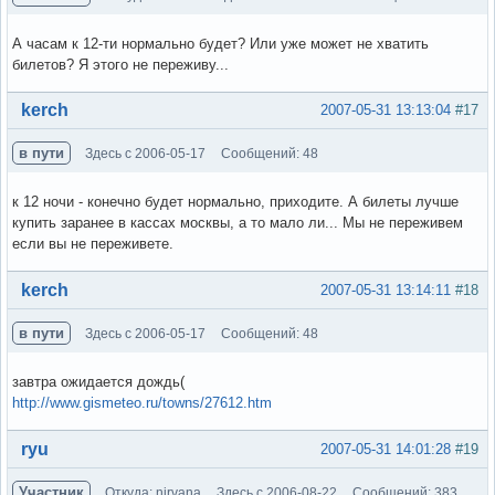
А часам к 12-ти нормально будет? Или уже может не хватить
билетов? Я этого не переживу...
Вне форума
kerch
2007-05-31 13:13:04
#17
в пути
Здесь с 2006-05-17
Сообщений: 48
к 12 ночи - конечно будет нормально, приходите. А билеты лучше
купить заранее в кассах москвы, а то мало ли... Мы не переживем
если вы не переживете.
Вне форума
kerch
2007-05-31 13:14:11
#18
в пути
Здесь с 2006-05-17
Сообщений: 48
завтра ожидается дождь(
http://www.gismeteo.ru/towns/27612.htm
Вне форума
ryu
2007-05-31 14:01:28
#19
Участник
Откуда: nirvana
Здесь с 2006-08-22
Сообщений: 383