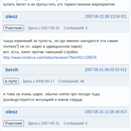
купить билет и не пропустить это торжественное мероприятие.
Вне форума
oleoz
2007-05-31 09:13:59
#11
Участник
Здесь с 2007-05-31
Сообщений: 4
тыща извинений за тупость, но где именно находится эта самая
поляна?) не оч. шарю в царицынском парке)
вот, кста, пикет против тамошней стройки:
http://www.moskva.com/relax/reviews/?ItemID=126676
Вне форума
kerch
2007-05-31 09:20:53
#12
в пути
Здесь с 2006-05-17
Сообщений: 48
я тоже не очень шарю. обычно хиппи про походе туда
руководствуются интуицией и зовом сердца.
Вне форума
oleoz
2007-05-31 11:05:38
#13
Участник
Здесь с 2007-05-31
Сообщений: 4