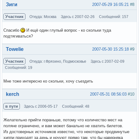
Вне форума
Зиги
2007-05-29 16:05:21
#8
Участник
Откуда: Москва
Здесь с 2007-02-26
Сообщений: 157
Спасибо
И ещё один глупый вопрос - ко скольки туда
подтягиваться?
Вне форума
Towelie
2007-05-30 15:25:18
#9
Участник
Откуда: г.Фрязино, Подмосковье
Здесь с 2007-02-09
Сообщений: 19
Мне тоже интересно ко скольки, хочу съездить
Вне форума
kerch
2007-05-31 08:56:03
#10
в пути
Здесь с 2006-05-17
Сообщений: 48
Желательно прийти пораньше, потому что количество мест на
поляне ограничено, и вам может банально не хватить билетов.
Из достоверных источников известно, что некоторые продвинутые
хиппи приходят за день и ночуют прямо там, что бы наверняка