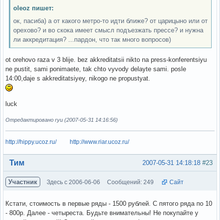
oleoz пишет:
ок, пасиба) а от какого метро-то идти ближе? от царицыно или от
орехово? и во скока имеет смысл подъезжать прессе? и нужна
ли аккредитация? ...пардон, что так много вопросов)
ot orehovo raza v 3 blije. bez akkreditatsii nikto na press-konferentsiyu
ne pustit, sami ponimaete, tak chto vyvody delayte sami. posle
14:00,daje s akkreditatsiyey, nikogo ne propustyat.
luck
Отредактировано ryu (2007-05-31 14:16:56)
http://hippy.ucoz.ru/
http://www.riar.ucoz.ru/
Вне форума
Тим
2007-05-31 14:18:18
#23
Участник
Здесь с 2006-06-06
Сообщений: 249
Сайт
Кстати, стоимость в первые ряды - 1500 рублей. С пятого ряда по 10
- 800р. Далее - четыреста. Будьте внимательны! Не покупайте у