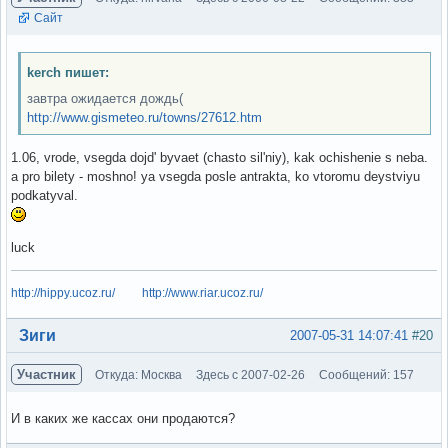
Сайт
kerch пишет:
завтра ожидается дождь(
http://www.gismeteo.ru/towns/27612.htm
1.06, vrode, vsegda dojd' byvaet (chasto sil'niy), kak ochishenie s neba.
a pro bilety - moshno! ya vsegda posle antrakta, ko vtoromu deystviyu
podkatyval.
luck
http://hippy.ucoz.ru/
http://www.riar.ucoz.ru/
Вне форума
Зиги
2007-05-31 14:07:41
#20
Участник
Откуда: Москва
Здесь с 2007-02-26
Сообщений: 157
И в каких же кассах они продаются?