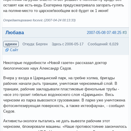
оставят как есть-ведь Екатерина предусматривала загорать-гулять
на поляне-место то царское!вообщем всё будет ок 1 июня!
Отредактировано focevic (2007-04-24 00:13:33)
Вне форума
Любава
2007-05-08 07:48:25
#3
админ
Откуда: Берген
Здесь с 2006-05-17
Сообщений: 6,029
Сайт
Некоторые подробности «Новой газете» рассказал доктор
биологических наук Александр Седов.
Вчера у входа в Царицынский парк, на гребне холма, бригады
рабочих начали рыть траншеи, уничтожая черноземный слой. В
траншеи, рабочие закладывали пластиковые фенольные трубы -
«все это грозит гибелью водоносного слоя «Царицыно». Весь
чернозем из парка вывозился грузовиками. В парке уже уничтожена
фотосинтезирующая поверхность, а также ихтеофауна», - сообщил
Седов.
Активисты-экологи пытались не дать вывезти рабочим этот
чернозем, блокировали машины. «Наше противостояние закончилось