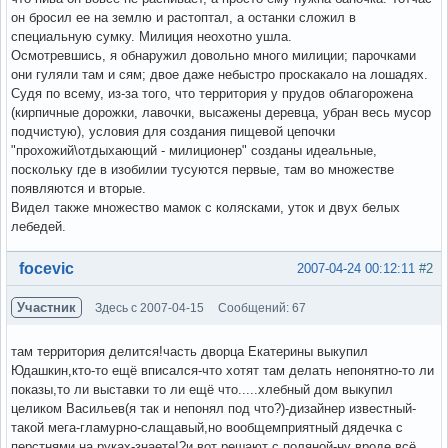
он бросил ее на землю и растоптал, а останки сложил в
специальную сумку. Милиция неохотно ушла.
Осмотревшись, я обнаружил довольно много милиции; парочками
они гуляли там и сям; двое даже небыстро проскакало на лошадях.
Судя по всему, из-за того, что территория у прудов облагорожена
(кирпичные дорожки, лавочки, высажены деревца, убран весь мусор
подчистую), условия для создания пищевой цепочки
"прохожий\отдыхающий - милиционер" созданы идеальные,
поскольку где в изобилии тусуются первые, там во множестве
появляются и вторые.
Видел также множество мамок с колясками, уток и двух белых
лебедей.
Вне форума
focevic
2007-04-24 00:12:11
#2
Участник
Здесь с 2007-04-15
Сообщений: 67
там территория делится!часть дворца Екатерины выкупил
Юдашкин,кто-то ещё вписался-что хотят там делать непонятно-то ли
показы,то ли выставки то ли ещё что.....хлебный дом выкупил
целиком Васильев(я так и непонял под что?)-дизайнер известный-
такой мега-гламурно-слащавый,но вообщемприятный дядечка с
перстнями на руках-знаете!?и вот решают с поляной-ну вроде всё