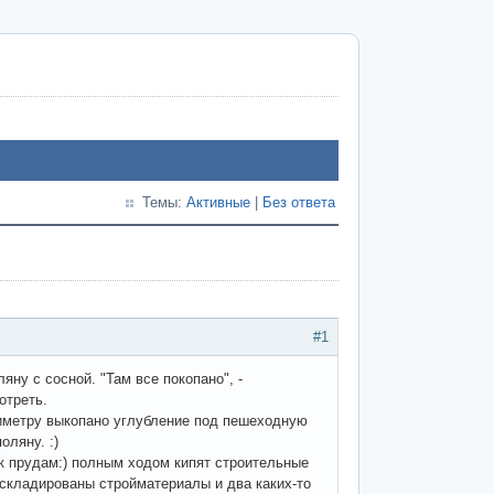
Темы:
Активные
|
Без ответа
#1
ну с сосной. "Там все покопано", -
отреть.
ериметру выкопано углубление под пешеходную
оляну. :)
 к прудам:) полным ходом кипят строительные
оскладированы стройматериалы и два каких-то