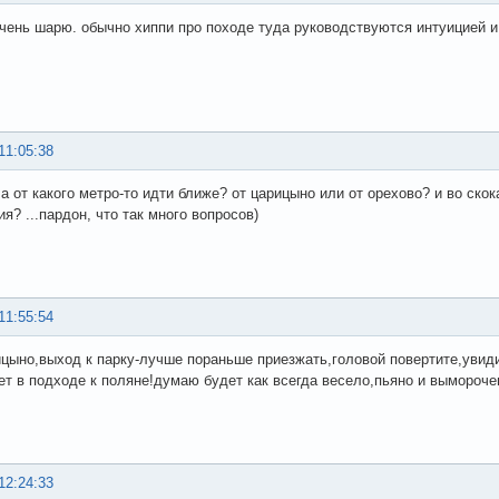
очень шарю. обычно хиппи про походе туда руководствуются интуицией и
11:05:38
) а от какого метро-то идти ближе? от царицыно или от орехово? и во ск
я? ...пардон, что так много вопросов)
11:55:54
цыно,выход к парку-лучше пораньше приезжать,головой повертите,увиди
ет в подходе к поляне!думаю будет как всегда весело,пьяно и выморочен
12:24:33