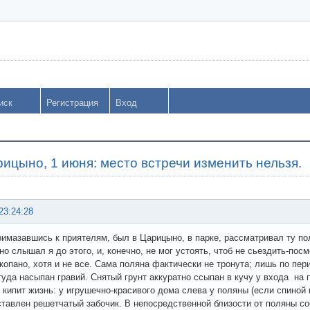
иск
Регистрация
Вход
ицыно, 1 июня: место встречи изменить нельзя.
23:24:28
римазавшись к приятелям, был в Царицыно, в парке, рассматривал ту поля
но слышал я до этого, и, конечно, не мог устоять, чтоб не сьездить-посм
окопано, хотя и не все. Сама поляна фактически не тронута; лишь по п
туда насыпан гравий. Снятый грунт аккуратно ссыпан в кучу у входа на п
 кипит жизнь: у игрушечно-красивого дома слева у поляны (если спиной
ставлен решетчатый забочик. В непосредственной близости от поляны с