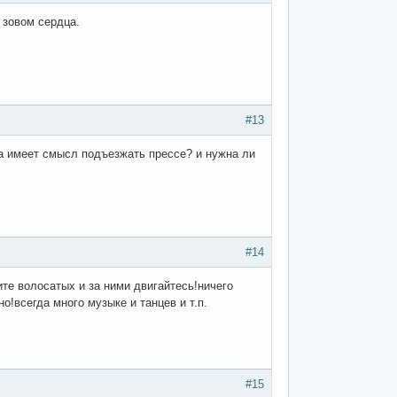
 зовом сердца.
#13
ока имеет смысл подъезжать прессе? и нужна ли
#14
те волосатых и за ними двигайтесь!ничего
о!всегда много музыке и танцев и т.п.
#15