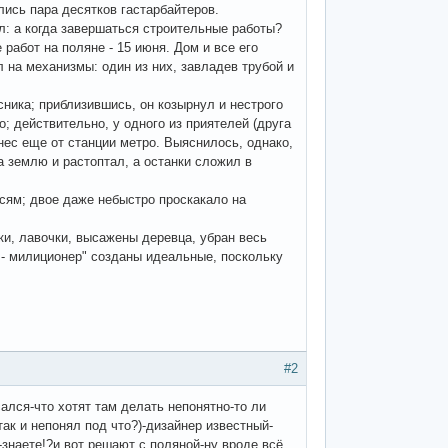
ись пара десятков гастарбайтеров.
л: а когда завершаться строительные работы?
 работ на поляне - 15 июня. Дом и все его
 на механизмы: один из них, завладев трубой и
ника; приблизившись, он козырнул и нестрого
; действительно, у одного из приятелей (друга
нес еще от станции метро. Выяснилось, однако,
на землю и растоптал, а останки сложил в
сям; двое даже небыстро проскакало на
жки, лавочки, высажены деревца, убран весь
- милиционер" созданы идеальные, поскольку
#2
ался-что хотят там делать непонятно-то ли
так и непонял под что?)-дизайнер известный-
знаете!?и вот решают с поляной-ну вроде всё