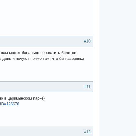
#10
 вам может банально не хватить билетов.
а день и ночуют прямо там, что бы наверняка
#11
рю в царицынском парке)
mID=126676
#12