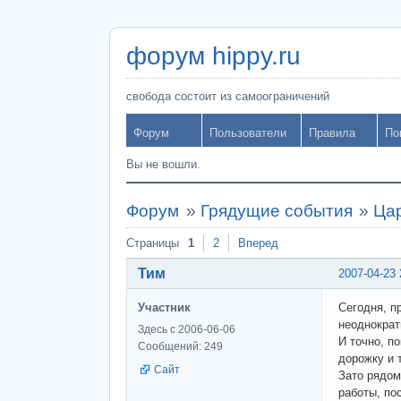
форум hippy.ru
свобода состоит из самоограничений
Форум
Пользователи
Правила
По
Вы не вошли.
Форум
»
Грядущие события
»
Цар
Страницы
1
2
Вперед
Тим
2007-04-23 
Участник
Сегодня, п
неоднократ
Здесь с 2006-06-06
И точно, п
Сообщений: 249
дорожку и 
Сайт
Зато рядом
работы, по