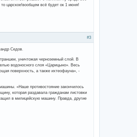
 то царское!вообщем всё будет ок 1 июня!
#3
сандр Седов.
 траншеи, уничтожая черноземный слой. В
белью водоносного слоя «Царицыно». Весь
ющая поверхность, а также ихтеофауна», -
 машины. «Наше противостояние закончилось
щину, которая раздавала гражданам листовки
отащил в милицейскую машину. Правда, другие