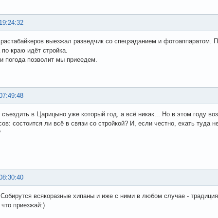
19:24:32
 растабайкеров выезжал разведчик со спецзаданием и фотоаппаратом. П
 по краю идёт стройка.
ли погода позволит мы приеедем.
07:49:48
 съездить в Царицыно уже который год, а всё никак... Но в этом году в
сов: состоится ли всё в связи со стройкой? И, если честно, ехать туда 
?
08:30:40
 Собирутся всякоразные хипаны и иже с ними в любом случае - традиция
 что приезжай:)