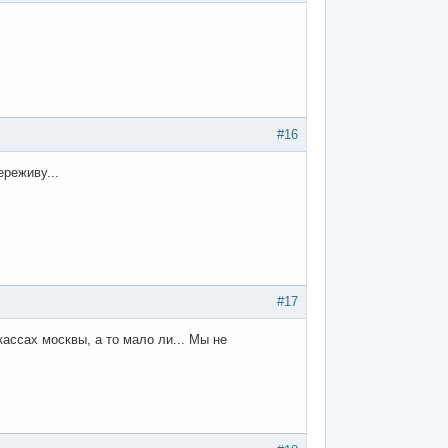
#16
ереживу...
#17
кассах москвы, а то мало ли... Мы не