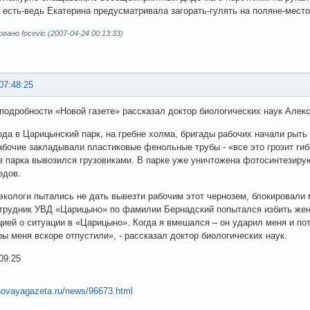
к есть-ведь Екатерина предусматривала загорать-гулять на поляне-место
ано focevic (2007-04-24 00:13:33)
07:48:25
подробности «Новой газете» рассказал доктор биологических наук Алек
ода в Царицынский парк, на гребне холма, бригады рабочих начали рыть
абочие закладывали пластиковые фенольные трубы - «все это грозит ги
з парка вывозился грузовиками. В парке уже уничтожена фотосинтезиру
едов.
экологи пытались не дать вывезти рабочим этот чернозем, блокировали
отрудник УВД «Царицыно» по фамилии Бернадский попытался избить жен
ией о ситуации в «Царицыно». Когда я вмешался – он ударил меня и п
ы меня вскоре отпустили», - рассказал доктор биологических наук.
09:25
novayagazeta.ru/news/96673.html