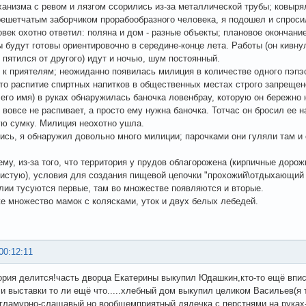
анизма с ревом и лязгом ссорились из-за металлической трубы; ковырял
решетчатым заборчиком прорабообразного человека, я подошел и спроси
овек охотно ответил: поляна и дом - разные объекты; плановое окончание
 будут готовы ориентировочно в середине-конце лета. Работы (он кивнул
 пятился от другого) идут и ночью, шум постоянный.
 к приятелям; неожиданно появилась милиция в количестве одного пэпэс
то распитие спиртных напитков в общественных местах строго запрещено
 его имя) в руках обнаружилась баночка ловенбрау, которую он бережно 
н вовсе не распивает, а просто ему нужна баночка. Тотчас он бросил ее 
ю сумку. Милиция неохотно ушла.
сь, я обнаружил довольно много милиции; парочками они гуляли там и 
ему, из-за того, что территория у прудов облагорожена (кирпичные доро
истую), условия для создания пищевой цепочки "прохожий\отдыхающий 
илии тусуются первые, там во множестве появляются и вторые.
е множество мамок с колясками, уток и двух белых лебедей.
00:12:11
ория делится!часть дворца Екатерины выкупил Юдашкин,кто-то ещё впис
ли выставки то ли ещё что.....хлебный дом выкупил целиком Васильев(я 
-гламурно-слащавый,но вообщемприятный дядечка с перстнями на руках-