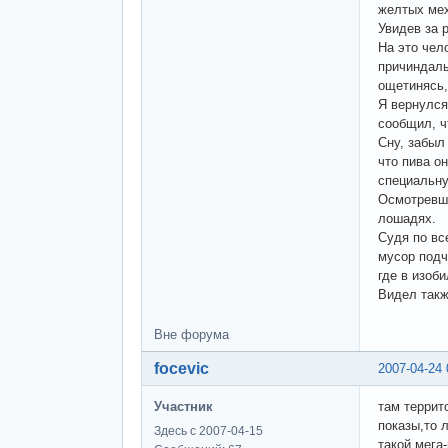
желтых мех
Увидев за 
На это чел
причиндалы
ощетинясь,
Я вернулся
сообщил, ч
Сну, забыл
что пива о
специальну
Осмотревши
лошадях.
Судя по вс
мусор подч
где в изоб
Видел такж
Вне форума
focevic
2007-04-24 
Участник
там террит
показы,то 
Здесь с 2007-04-15
такой мега