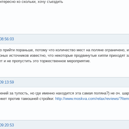
нтересно ко скольки, хочу съездить
08:56:03
 прийти пораньше, потому что количество мест на поляне ограничено, и
рных источников известно, что некоторые продвинутые хиппи приходят з
ет и не пропустить это торжественное мероприятие.
09:13:59
ений за тупость, но где именно находится эта самая поляна?) не оч. ша
 пикет против тамошней стройки:
http://www.moskva.com/relax/reviews/?Ite
09:20:53