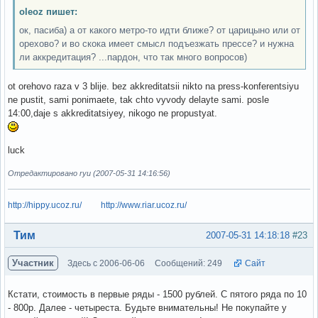
oleoz пишет:
ок, пасиба) а от какого метро-то идти ближе? от царицыно или от
орехово? и во скока имеет смысл подъезжать прессе? и нужна
ли аккредитация? ...пардон, что так много вопросов)
ot orehovo raza v 3 blije. bez akkreditatsii nikto na press-konferentsiyu
ne pustit, sami ponimaete, tak chto vyvody delayte sami. posle
14:00,daje s akkreditatsiyey, nikogo ne propustyat.
luck
Отредактировано ryu (2007-05-31 14:16:56)
http://hippy.ucoz.ru/
http://www.riar.ucoz.ru/
Вне форума
Тим
2007-05-31 14:18:18
#23
Участник
Здесь с 2006-06-06
Сообщений: 249
Сайт
Кстати, стоимость в первые ряды - 1500 рублей. С пятого ряда по 10
- 800р. Далее - четыреста. Будьте внимательны! Не покупайте у