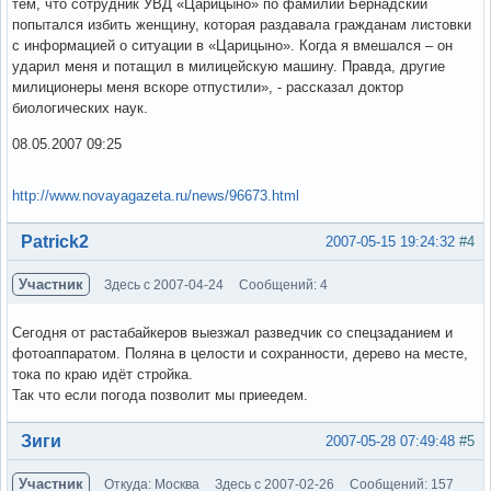
тем, что сотрудник УВД «Царицыно» по фамилии Бернадский
попытался избить женщину, которая раздавала гражданам листовки
с информацией о ситуации в «Царицыно». Когда я вмешался – он
ударил меня и потащил в милицейскую машину. Правда, другие
милиционеры меня вскоре отпустили», - рассказал доктор
биологических наук.
08.05.2007 09:25
http://www.novayagazeta.ru/news/96673.html
Вне форума
Patrick2
2007-05-15 19:24:32
#4
Участник
Здесь с 2007-04-24
Сообщений: 4
Сегодня от растабайкеров выезжал разведчик со спецзаданием и
фотоаппаратом. Поляна в целости и сохранности, дерево на месте,
тока по краю идёт стройка.
Так что если погода позволит мы приеедем.
Вне форума
Зиги
2007-05-28 07:49:48
#5
Участник
Откуда: Москва
Здесь с 2007-02-26
Сообщений: 157