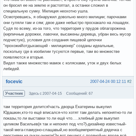
он бросил ее на землю и растоптал, а останки сложил в
специальную сумку. Милиция неохотно ушла.
Осмотревшись, я обнаружил довольно много милиции; парочками
они гуляли там и сям; двое даже небыстро проскакало на лошадях.
Судя по всему, из-за того, что территория у прудов облагорожена
(кирпичные дорожки, лавочки, высажены деревца, убран весь мусор
подчистую), условия для создания пищевой цепочки
"прохожий\отдыхающий - милиционер" созданы идеальные,
поскольку где в изобилии тусуются первые, там во множестве
появляются и вторые.
Видел также множество мамок с колясками, уток и двух белых
лебедей.
Вне форума
focevic
2007-04-24 00:12:11
#2
Участник
Здесь с 2007-04-15
Сообщений: 67
там территория делится!часть дворца Екатерины выкупил
Юдашкин,кто-то ещё вписался-что хотят там делать непонятно-то ли
показы,то ли выставки то ли ещё что.....хлебный дом выкупил
целиком Васильев(я так и непонял под что?)-дизайнер известный-
такой мега-гламурно-слащавый,но вообщемприятный дядечка с
перстнями на руках-знаете!?и вот решают с поляной-ну вроде всё