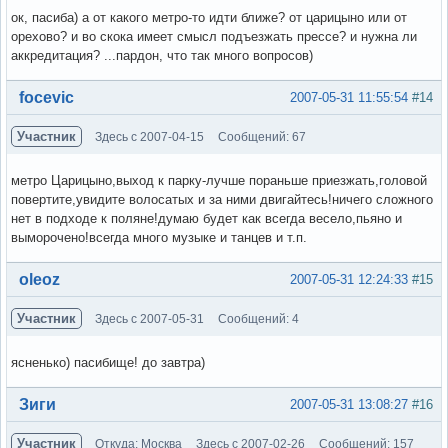
ок, пасиба) а от какого метро-то идти ближе? от царицыно или от
орехово? и во скока имеет смысл подъезжать прессе? и нужна ли
аккредитация? ...пардон, что так много вопросов)
Вне форума
focevic
2007-05-31 11:55:54
#14
Участник
Здесь с 2007-04-15
Сообщений: 67
метро Царицыно,выход к парку-лучше пораньше приезжать,головой
повертите,увидите волосатых и за ними двигайтесь!ничего сложного
нет в подходе к поляне!думаю будет как всегда весело,пьяно и
выморочено!всегда много музыке и танцев и т.п.
Вне форума
oleoz
2007-05-31 12:24:33
#15
Участник
Здесь с 2007-05-31
Сообщений: 4
ясненько) пасибище! до завтра)
Вне форума
Зиги
2007-05-31 13:08:27
#16
Участник
Откуда: Москва
Здесь с 2007-02-26
Сообщений: 157