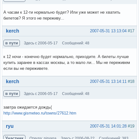
А часам к 12-ти нормально будет? Или уже может не хватить
билетов? Я этого не переживу...
Вне форума
kerch
2007-05-31 13:13:04
#17
в пути
Здесь с 2006-05-17
Сообщений: 48
к 12 ночи - конечно будет нормально, приходите. А билеты лучше
купить заранее в кассах москвы, а то мало ли... Мы не переживем
если вы не переживете.
Вне форума
kerch
2007-05-31 13:14:11
#18
в пути
Здесь с 2006-05-17
Сообщений: 48
завтра ожидается дождь(
http://www.gismeteo.ru/towns/27612.htm
Вне форума
ryu
2007-05-31 14:01:28
#19
Участник
Откуда: nirvana
Здесь с 2006-08-22
Сообщений: 383