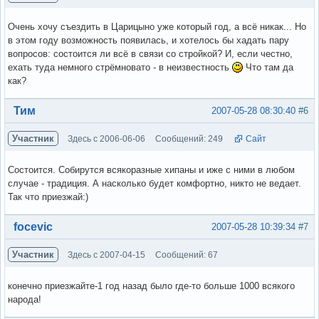
Очень хочу съездить в Царицыно уже который год, а всё никак... Но
в этом году возможность появилась, и хотелось бы хадать пару
вопросов: состоится ли всё в связи со стройкой? И, если честно,
ехать туда немного стрёмновато - в неизвестность
Что там да
как?
Вне форума
Тим
2007-05-28 08:30:40
#6
Участник
Здесь с 2006-06-06
Сообщений: 249
Сайт
Состоится. Собирутся всякоразные хипаны и иже с ними в любом
случае - традиция. А насколько будет комфортно, никто не ведает.
Так что приезжай:)
Вне форума
focevic
2007-05-28 10:39:34
#7
Участник
Здесь с 2007-04-15
Сообщений: 67
конечно приезжайте-1 год назад было где-то больше 1000 всякого
народа!