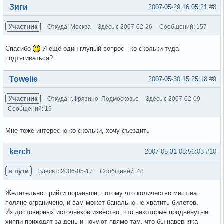
Вне форума
Зиги
2007-05-29 16:05:21
#8
Участник
Откуда: Москва
Здесь с 2007-02-26
Сообщений: 157
Спасибо
И ещё один глупый вопрос - ко скольки туда
подтягиваться?
Вне форума
Towelie
2007-05-30 15:25:18
#9
Участник
Откуда: г.Фрязино, Подмосковье
Здесь с 2007-02-09
Сообщений: 19
Мне тоже интересно ко скольки, хочу съездить
Вне форума
kerch
2007-05-31 08:56:03
#10
в пути
Здесь с 2006-05-17
Сообщений: 48
Желательно прийти пораньше, потому что количество мест на
поляне ограничено, и вам может банально не хватить билетов.
Из достоверных источников известно, что некоторые продвинутые
хиппи приходят за день и ночуют прямо там, что бы наверняка