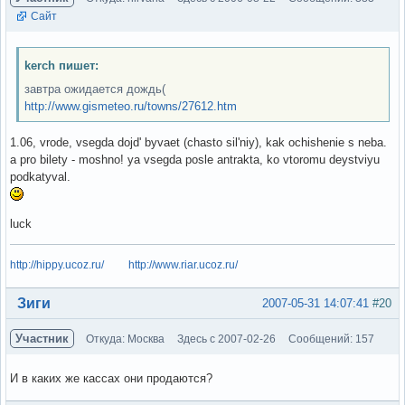
Сайт
kerch пишет:
завтра ожидается дождь(
http://www.gismeteo.ru/towns/27612.htm
1.06, vrode, vsegda dojd' byvaet (chasto sil'niy), kak ochishenie s neba.
a pro bilety - moshno! ya vsegda posle antrakta, ko vtoromu deystviyu
podkatyval.
luck
http://hippy.ucoz.ru/
http://www.riar.ucoz.ru/
Вне форума
Зиги
2007-05-31 14:07:41
#20
Участник
Откуда: Москва
Здесь с 2007-02-26
Сообщений: 157
И в каких же кассах они продаются?