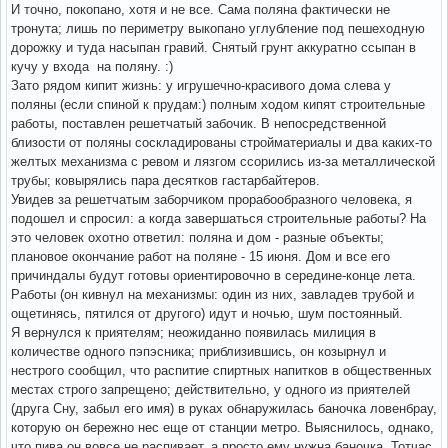
И точно, покопано, хотя и не все. Сама поляна фактически не
тронута; лишь по периметру выкопано углубление под пешеходную
дорожку и туда насыпан гравий. Снятый грунт аккуратно ссыпан в
кучу у входа на поляну. :)
Зато рядом кипит жизнь: у игрушечно-красивого дома слева у
поляны (если спиной к прудам:) полным ходом кипят строительные
работы, поставлен решетчатый забочик. В непосредственной
близости от поляны соскладированы стройматериалы и два каких-то
желтых механизма с ревом и лязгом ссорились из-за металлической
трубы; ковырялись пара десятков гастарбайтеров.
Увидев за решетчатым заборчиком прорабообразного человека, я
подошел и спросил: а когда завершаться строительные работы? На
это человек охотно ответил: поляна и дом - разные объекты;
плановое окончание работ на поляне - 15 июня. Дом и все его
причиндалы будут готовы ориентировочно в середине-конце лета.
Работы (он кивнул на механизмы: один из них, завладев трубой и
ощетинясь, пятился от другого) идут и ночью, шум постоянный.
Я вернулся к приятелям; неожиданно появилась милиция в
количестве одного пэпэсника; приблизившись, он козырнул и
нестрого сообщил, что распитие спиртных напитков в общественных
местах строго запрещено; действительно, у одного из приятелей
(друга Сну, забыл его имя) в руках обнаружилась баночка ловенбрау,
которую он бережно нес еще от станции метро. Выяснилось, однако,
что пива он вовсе не распивает, а просто ему нужна баночка. Тотчас