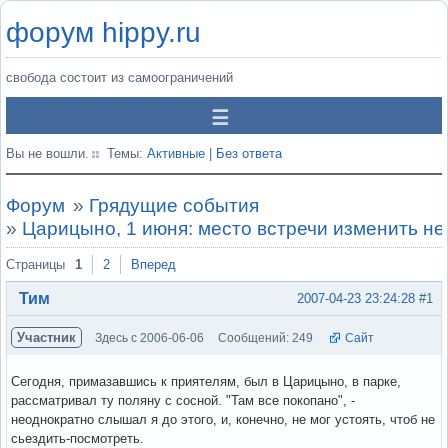
форум hippy.ru
свобода состоит из самоограничений
Вы не вошли.
Темы:
Активные
|
Без ответа
Форум
»
Грядущие события
»
Царицыно, 1 июня: место встречи изменить не
Страницы
1
2
Вперед
Тим
2007-04-23 23:24:28
#1
Участник
Здесь с 2006-06-06
Сообщений: 249
Сайт
Сегодня, примазавшись к приятелям, был в Царицыно, в парке,
рассматривал ту поляну с сосной. "Там все покопано", -
неоднократно слышал я до этого, и, конечно, не мог устоять, чтоб не
сьездить-посмотреть.