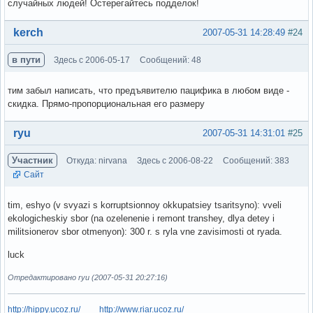
случайных людей! Остерегайтесь подделок!
Вне форума
kerch
2007-05-31 14:28:49
#24
в пути
Здесь с 2006-05-17
Сообщений: 48
тим забыл написать, что предъявителю пацифика в любом виде -
скидка. Прямо-пропорциональная его размеру
Вне форума
ryu
2007-05-31 14:31:01
#25
Участник
Откуда: nirvana
Здесь с 2006-08-22
Сообщений: 383
Сайт
tim, eshyo (v svyazi s korruptsionnoy okkupatsiey tsaritsyno): vveli
ekologicheskiy sbor (na ozelenenie i remont transhey, dlya detey i
militsionerov sbor otmenyon): 300 r. s ryla vne zavisimosti ot ryada.
luck
Отредактировано ryu (2007-05-31 20:27:16)
http://hippy.ucoz.ru/
http://www.riar.ucoz.ru/