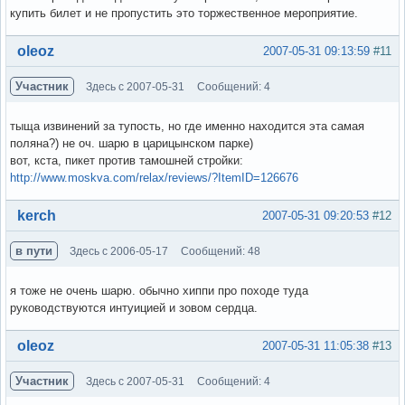
купить билет и не пропустить это торжественное мероприятие.
Вне форума
oleoz
2007-05-31 09:13:59
#11
Участник
Здесь с 2007-05-31
Сообщений: 4
тыща извинений за тупость, но где именно находится эта самая
поляна?) не оч. шарю в царицынском парке)
вот, кста, пикет против тамошней стройки:
http://www.moskva.com/relax/reviews/?ItemID=126676
Вне форума
kerch
2007-05-31 09:20:53
#12
в пути
Здесь с 2006-05-17
Сообщений: 48
я тоже не очень шарю. обычно хиппи про походе туда
руководствуются интуицией и зовом сердца.
Вне форума
oleoz
2007-05-31 11:05:38
#13
Участник
Здесь с 2007-05-31
Сообщений: 4