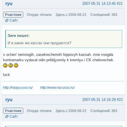
Вне форума
ryu
2007-05-31 14:13:45
#21
Участник
Откуда: nirvana
Здесь с 2006-08-22
Сообщений: 383
Сайт
Зиги пишет:
И в каких же кассах они продаются?
v ochen' nemnogih, zasekrechennih hippovyh kassah. mne vsegda
kontramarku vydaval odin priblijyonniy k kremlyu i CK chelovechek.
luck
http://hippy.ucoz.ru/
http://www.riar.ucoz.ru/
Вне форума
ryu
2007-05-31 14:16:29
#22
Участник
Откуда: nirvana
Здесь с 2006-08-22
Сообщений: 383
Сайт