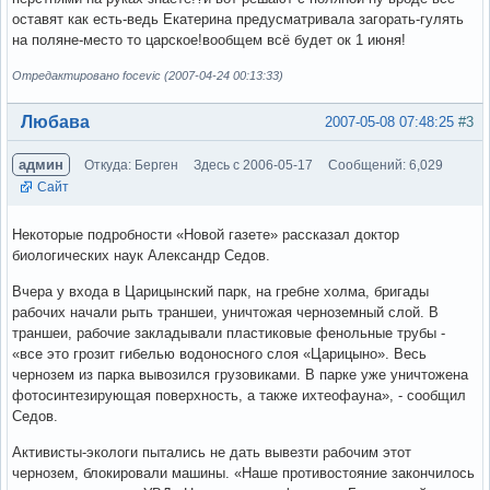
оставят как есть-ведь Екатерина предусматривала загорать-гулять
на поляне-место то царское!вообщем всё будет ок 1 июня!
Отредактировано focevic (2007-04-24 00:13:33)
Вне форума
Любава
2007-05-08 07:48:25
#3
админ
Откуда: Берген
Здесь с 2006-05-17
Сообщений: 6,029
Сайт
Некоторые подробности «Новой газете» рассказал доктор
биологических наук Александр Седов.
Вчера у входа в Царицынский парк, на гребне холма, бригады
рабочих начали рыть траншеи, уничтожая черноземный слой. В
траншеи, рабочие закладывали пластиковые фенольные трубы -
«все это грозит гибелью водоносного слоя «Царицыно». Весь
чернозем из парка вывозился грузовиками. В парке уже уничтожена
фотосинтезирующая поверхность, а также ихтеофауна», - сообщил
Седов.
Активисты-экологи пытались не дать вывезти рабочим этот
чернозем, блокировали машины. «Наше противостояние закончилось