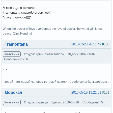
А мне седня пришло!!
Tramontana спасибо огромное!!
*хожу радуюсь))))*
When the power of love overcomes the love of power, the world will know
peace. (Jimi Hendrix)
Вне форума
Tramontana
2010-02-28 20:11:49
#180
Участник
Откуда: Крым, Севастополь.
Здесь с 2007-08-07
Сообщений: 256
^_^
...герой - тот самый человек, который находит в себе силы быть добрым...
Вне форума
Морская
2010-05-19 13:21:51
#181
Участник
Откуда: Барнаул
Здесь с 2010-05-16
Сообщений: 5