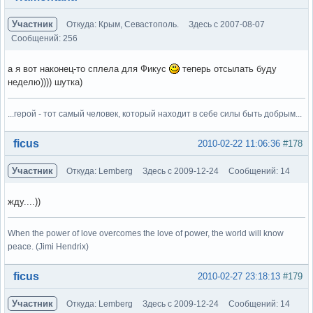
Участник
Откуда: Крым, Севастополь.
Здесь с 2007-08-07
Сообщений: 256
а я вот наконец-то сплела для Фикус
теперь отсылать буду
неделю)))) шутка)
...герой - тот самый человек, который находит в себе силы быть добрым...
Вне форума
ficus
2010-02-22 11:06:36
#178
Участник
Откуда: Lemberg
Здесь с 2009-12-24
Сообщений: 14
жду....))
When the power of love overcomes the love of power, the world will know
peace. (Jimi Hendrix)
Вне форума
ficus
2010-02-27 23:18:13
#179
Участник
Откуда: Lemberg
Здесь с 2009-12-24
Сообщений: 14