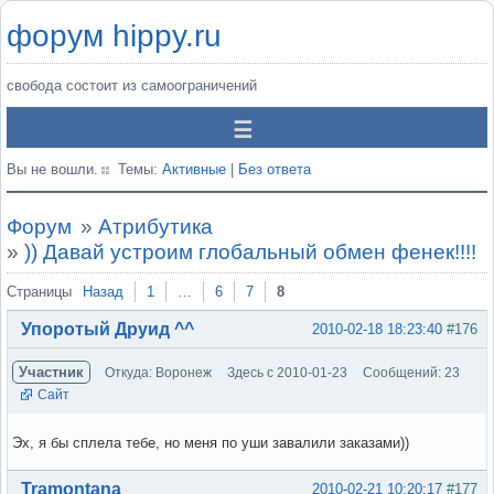
форум hippy.ru
свобода состоит из самоограничений
Вы не вошли.
Темы:
Активные
|
Без ответа
Форум
»
Атрибутика
»
)) Давай устроим глобальный обмен фенек!!!!
Страницы
Назад
1
…
6
7
8
Упоротый Друид ^^
2010-02-18 18:23:40
#176
Участник
Откуда: Воронеж
Здесь с 2010-01-23
Сообщений: 23
Сайт
Эх, я бы сплела тебе, но меня по уши завалили заказами))
Вне форума
Tramontana
2010-02-21 10:20:17
#177