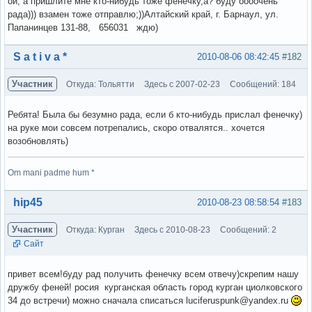
ой, а пришлите мне кто-нибудь тоже фенечку,а? буду оооочень
рада))) взамен тоже отправлю;))Алтайский край, г. Барнаул, ул.
Папанинцев 131-88, 656031 ждю)
Вне форума
S a t i v a *
2010-08-06 08:42:45
#182
Участник
Откуда: Тольятти
Здесь с 2007-02-23
Сообщений: 184
Ребята! Была бы безумно рада, если б кто-нибудь прислал фенечку)
на руке мои совсем потрепались, скоро отвалятся.. хочется
возобновлять)
Om mani padme hum *
Вне форума
hip45
2010-08-23 08:58:54
#183
Участник
Откуда: Курган
Здесь с 2010-08-23
Сообщений: 2
Сайт
привет всем!буду рад получить фенечку всем отвечу)скрепим нашу
дружбу феней! росия курганская область город курган циолковского
34 до встречи) можно сначала списаться luciferuspunk@yandex.ru