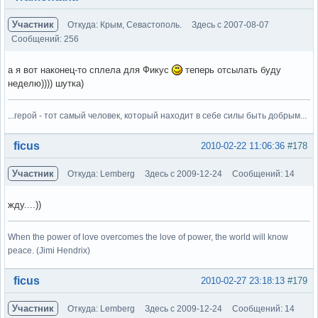
Участник
Откуда: Крым, Севастополь.
Здесь с 2007-08-07
Сообщений: 256
а я вот наконец-то сплела для Фикус
теперь отсылать буду
неделю)))) шутка)
...герой - тот самый человек, который находит в себе силы быть добрым...
Вне форума
ficus
2010-02-22 11:06:36
#178
Участник
Откуда: Lemberg
Здесь с 2009-12-24
Сообщений: 14
жду....))
When the power of love overcomes the love of power, the world will know
peace. (Jimi Hendrix)
Вне форума
ficus
2010-02-27 23:18:13
#179
Участник
Откуда: Lemberg
Здесь с 2009-12-24
Сообщений: 14