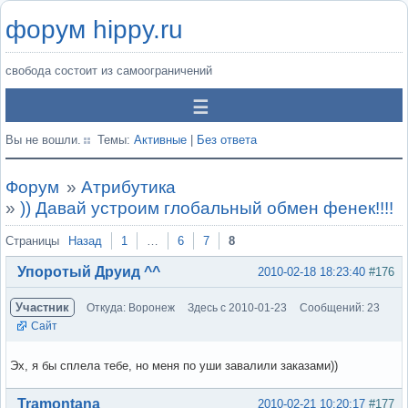
форум hippy.ru
свобода состоит из самоограничений
Вы не вошли.
Темы:
Активные
|
Без ответа
Форум
»
Атрибутика
»
)) Давай устроим глобальный обмен фенек!!!!
Страницы
Назад
1
…
6
7
8
Упоротый Друид ^^
2010-02-18 18:23:40
#176
Участник
Откуда: Воронеж
Здесь с 2010-01-23
Сообщений: 23
Сайт
Эх, я бы сплела тебе, но меня по уши завалили заказами))
Вне форума
Tramontana
2010-02-21 10:20:17
#177