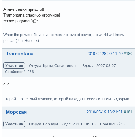
А мне седня пришло!!
Tramontana спасибо огромное!!
*хожу радуюсь))))*
When the power of love overcomes the love of power, the world will know
peace. (Jimi Hendrix)
Вне форума
Tramontana
2010-02-28 20:11:49
#180
Участник
Откуда: Крым, Севастополь.
Здесь с 2007-08-07
Сообщений: 256
^_^
...герой - тот самый человек, который находит в себе силы быть добрым...
Вне форума
Морская
2010-05-19 13:21:51
#181
Участник
Откуда: Барнаул
Здесь с 2010-05-16
Сообщений: 5