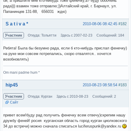
ой, а пришлите мне кто-нибудь тоже фенечку,а? буду оооочень
рада))) взамен тоже отправлю;))Алтайский край, г. Барнаул, ул.
Папанинцев 131-88, 656031 ждю)
Вне форума
S a t i v a *
2010-08-06 08:42:45
#182
Участник
Откуда: Тольятти
Здесь с 2007-02-23
Сообщений: 184
Ребята! Была бы безумно рада, если б кто-нибудь прислал фенечку)
на руке мои совсем потрепались, скоро отвалятся.. хочется
возобновлять)
Om mani padme hum *
Вне форума
hip45
2010-08-23 08:58:54
#183
Участник
Откуда: Курган
Здесь с 2010-08-23
Сообщений: 2
Сайт
привет всем!буду рад получить фенечку всем отвечу)скрепим нашу
дружбу феней! росия курганская область город курган циолковского
34 до встречи) можно сначала списаться luciferuspunk@yandex.ru