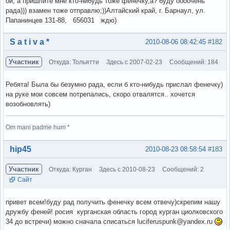
ой, а пришлите мне кто-нибудь тоже фенечку,а? буду оооочень
рада))) взамен тоже отправлю;))Алтайский край, г. Барнаул, ул.
Папанинцев 131-88, 656031 ждю)
Вне форума
S a t i v a *
2010-08-06 08:42:45
#182
Участник
Откуда: Тольятти
Здесь с 2007-02-23
Сообщений: 184
Ребята! Была бы безумно рада, если б кто-нибудь прислал фенечку)
на руке мои совсем потрепались, скоро отвалятся.. хочется
возобновлять)
Om mani padme hum *
Вне форума
hip45
2010-08-23 08:58:54
#183
Участник
Откуда: Курган
Здесь с 2010-08-23
Сообщений: 2
Сайт
привет всем!буду рад получить фенечку всем отвечу)скрепим нашу
дружбу феней! росия курганская область город курган циолковского
34 до встречи) можно сначала списаться luciferuspunk@yandex.ru