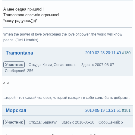
А мне седня пришло!!
Tramontana спасибо огромное!!
*хожу радуюсь))))*
When the power of love overcomes the love of power, the world will know
peace. (Jimi Hendrix)
Вне форума
Tramontana
2010-02-28 20:11:49
#180
Участник
Откуда: Крым, Севастополь.
Здесь с 2007-08-07
Сообщений: 256
^_^
...герой - тот самый человек, который находит в себе силы быть добрым...
Вне форума
Морская
2010-05-19 13:21:51
#181
Участник
Откуда: Барнаул
Здесь с 2010-05-16
Сообщений: 5