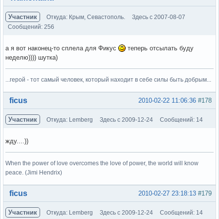
Участник
Откуда: Крым, Севастополь.
Здесь с 2007-08-07
Сообщений: 256
а я вот наконец-то сплела для Фикус
теперь отсылать буду
неделю)))) шутка)
...герой - тот самый человек, который находит в себе силы быть добрым...
Вне форума
ficus
2010-02-22 11:06:36
#178
Участник
Откуда: Lemberg
Здесь с 2009-12-24
Сообщений: 14
жду....))
When the power of love overcomes the love of power, the world will know
peace. (Jimi Hendrix)
Вне форума
ficus
2010-02-27 23:18:13
#179
Участник
Откуда: Lemberg
Здесь с 2009-12-24
Сообщений: 14