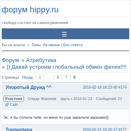
форум hippy.ru
свобода состоит из самоограничений
Вы не вошли.
Темы:
Активные
|
Без ответа
Форум
»
Атрибутика
»
)) Давай устроим глобальный обмен фенек!!!!
Страницы
Назад
1
…
6
7
8
Упоротый Друид ^^
2010-02-18 18:23:40
#176
Участник
Откуда: Воронеж
Здесь с 2010-01-23
Сообщений: 23
Сайт
Эх, я бы сплела тебе, но меня по уши завалили заказами))
Вне форума
Tramontana
2010-02-21 10:20:17
#177