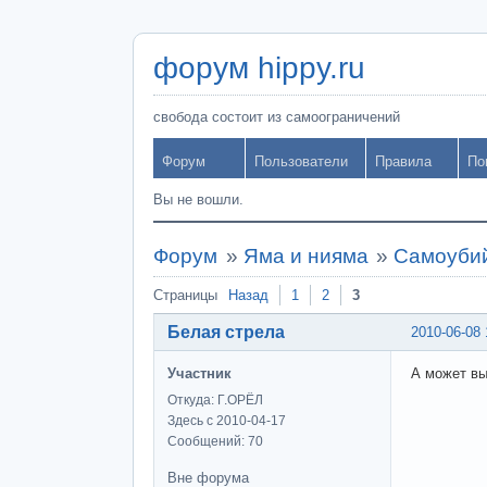
форум hippy.ru
свобода состоит из самоограничений
Форум
Пользователи
Правила
По
Вы не вошли.
Форум
»
Яма и нияма
»
Самоубий
Страницы
Назад
1
2
3
Белая стрела
2010-06-08 
Участник
А может вы
Откуда: Г.ОРЁЛ
Здесь с 2010-04-17
Сообщений: 70
Вне форума