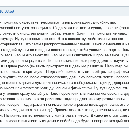
10:03:59
я понимаю существует несколько типов мотивации самоубийства.
оический поступок разведчика. Сюда можно отнести суицид совести (фаши
 отнести суицид эвтаназии (избавление от боли). Тут помогать не надо.
езумца. Ну тут говорить нечего. Это к психиатру, лоботомия и прочее...
истерический. Это самый распространенный случай. Такой самоубийца на
 на одной руке и не в воде и вешаются так, чтобы успели вытащить. Так
хочется, чтобы его заметили, чтобы с ним считались и прочее такое. Ту
 или друзья или родители. Больше внимания истерику уделить, научить е
и в мирное русло (выявить пристрастия и дать им развитие. Например он
его не читают и критикуют. Надо либо поместить его в общество графоман
о обучить его основам стихосложения, дать ему пописать тексты попсови
ля меня трудный и думаю мы сейчас его и обсуждаем - суицид депресси
озникает или может от боли душевной и физической. Ну тут надо менять
внутренние сразу ослабнут. Надо переключить внимание человека на др
 ухаживать за ним, как за ребенком, надо предлагать ему разные новые с
рис говорю. Под играми я понимаю некие игровые площадки - записать е
увлечь модой на что-то и т.д.). Причем делать это надо ненавязчиво, н
я. Например вы встречались с ним 2 раза в месяц. Думаю не стоит сразу
го, а лучше вытягивать из дома с собой надо будет наверное каждый де