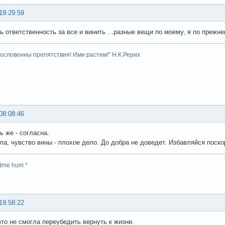
19:29:59
ь ответственность за все и винить ...разные вещи по моему, я по прежн
гословенны препятствия! Ими растем!" Н.К.Рерих
08:08:46
ь же - согласна.
ла, чувство вины - плохое дело. До добра не доведет. Избавляйся поскор
dme hum *
19:58:22
что не смогла переубедить вернуть к жизни.