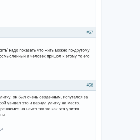
#57
жить' надо показать что жить можно по-другому.
 осмысленный и человек пришол к этому то его
#58
литку, он был очень сердечным, испугался за
орой увидел это и вернул улитку на место.
 решаемся на нечто так же как эта улитка
ни.
...