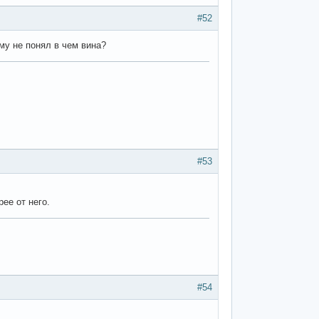
#52
ему не понял в чем вина?
#53
ее от него.
#54