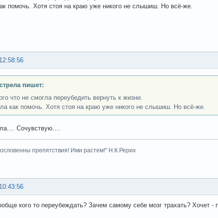
ак помочь. Хотя стоя на краю уже никого не слышиш. Но всё-же.
12:58:56
стрела пишет:
того что не смогла переубедить вернуть к жизни.
ла как помочь. Хотя стоя на краю уже никого не слышиш. Но всё-же.
а.... Сочувствую....
гословенны препятствия! Ими растем!" Н.К.Рерих
10:43:56
ообще кого то переубеждать? Зачем самому себе мозг трахать? Хочет - п