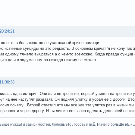
20:24:21
во есть в большенстве не услышаный крик о помощи .
но истинные суициды но это редкость. В основном кричат 'я не хочу так 
ии одному тяжело выбраться а с кем-то возможно. Когда правда суицид
диш да и о задуманном он никогда никому не скажет.
11:30:38
илась одна история: Они шли по тропинке, первый увидел на тропинке у
руг на нее наступят раздавят. Он поднял улитку и убрал ее с дороги. Вт
осил почему . Второй ответил что мы все как эта улитка раз в жизни мы
ереползти через дорогу. И ты лишил ее шанса сделать дело всей ее жиз
ыше нуждЫ и зависимостей. Любовь эТо Любовь и всЁ. НичеГо больШе нЕ ищи