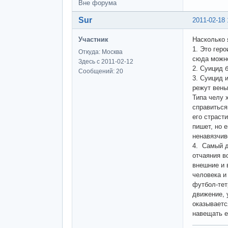
Вне форума
Sur
2011-02-18 
Участник
Насколько 
1. Это гер
Откуда: Москва
сюда можно
Здесь с 2011-02-12
2. Суицид б
Сообщений: 20
3. Суицид 
режут вены
Типа челу 
справиться
его страст
пишет, но 
ненавязчив
4. Самый д
отчаяния в
внешние и 
человека и
футбол-тет
движение, 
оказываетс
навещать е