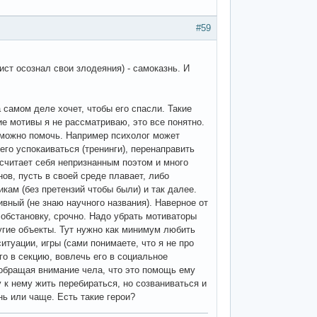
#59
ст осознал свои злодеяния) - самоказнь. И
 самом деле хочет, чтобы его спасли. Такие
ие мотивы я не рассматриваю, это все понятно.
т можно помочь. Например психолог может
го успокаиваться (тренинги), перенаправить
 считает себя непризнанным поэтом и много
ов, пусть в своей среде плавает, либо
кам (без претензий чтобы были) и так далее.
вный (не знаю научного названия). Наверное от
 обстановку, срочно. Надо убрать мотиваторы
угие объекты. Тут нужно как минимум любить
итуации, игры (сами понимаете, что я не про
го в секцию, вовлечь его в социальное
е обращая внимание чела, что это помощь ему
 к нему жить перебираться, но созваниваться и
нь или чаще. Есть такие герои?