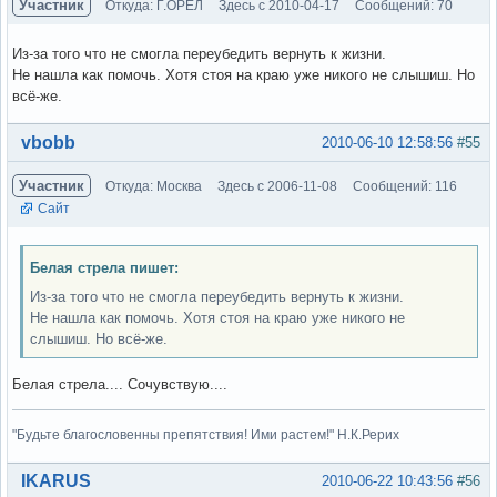
Участник
Откуда: Г.ОРЁЛ
Здесь с 2010-04-17
Сообщений: 70
Из-за того что не смогла переубедить вернуть к жизни.
Не нашла как помочь. Хотя стоя на краю уже никого не слышиш. Но
всё-же.
Вне форума
vbobb
2010-06-10 12:58:56
#55
Участник
Откуда: Москва
Здесь с 2006-11-08
Сообщений: 116
Сайт
Белая стрела пишет:
Из-за того что не смогла переубедить вернуть к жизни.
Не нашла как помочь. Хотя стоя на краю уже никого не
слышиш. Но всё-же.
Белая стрела.... Сочувствую....
"Будьте благословенны препятствия! Ими растем!" Н.К.Рерих
Вне форума
IKARUS
2010-06-22 10:43:56
#56