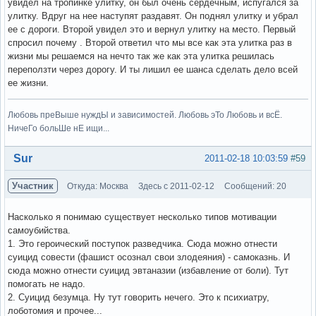
увидел на тропинке улитку, он был очень сердечным, испугался за
улитку. Вдруг на нее наступят раздавят. Он поднял улитку и убрал
ее с дороги. Второй увидел это и вернул улитку на место. Первый
спросил почему . Второй ответил что мы все как эта улитка раз в
жизни мы решаемся на нечто так же как эта улитка решилась
переползти через дорогу. И ты лишил ее шанса сделать дело всей
ее жизни.
Любовь преВыше нуждЫ и зависимостей. Любовь эТо Любовь и всЁ.
НичеГо больШе нЕ ищи...
Вне форума
Sur
2011-02-18 10:03:59
#59
Участник
Откуда: Москва
Здесь с 2011-02-12
Сообщений: 20
Насколько я понимаю существует несколько типов мотивации
самоубийства.
1. Это героический поступок разведчика. Сюда можно отнести
суицид совести (фашист осознал свои злодеяния) - самоказнь. И
сюда можно отнести суицид эвтаназии (избавление от боли). Тут
помогать не надо.
2. Суицид безумца. Ну тут говорить нечего. Это к психиатру,
лоботомия и прочее...