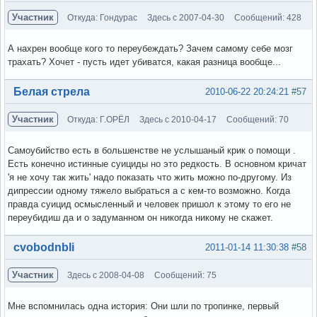
Участник
Откуда: Гондурас
Здесь с 2007-04-30
Сообщений: 428
А нахрен вообще кого то переубеждать? Зачем самому себе мозг
трахать? Хочет - пусть идет убиватся, какая разница вообще...
Вне форума
Белая стрела
2010-06-22 20:24:21
#57
Участник
Откуда: Г.ОРЁЛ
Здесь с 2010-04-17
Сообщений: 70
Самоубийство есть в большенстве не услышаный крик о помощи .
Есть конечно истинные суициды но это редкость. В основном кричат
'я не хочу так жить' надо показать что жить можно по-другому. Из
дипрессии одному тяжело выбраться а с кем-то возможно. Когда
правда суицид осмысленный и человек пришол к этому то его не
переубидиш да и о задуманном он никогда никому не скажет.
Вне форума
cvobodnbli
2011-01-14 11:30:38
#58
Участник
Здесь с 2008-04-08
Сообщений: 75
Мне вспомнилась одна история: Они шли по тропинке, первый