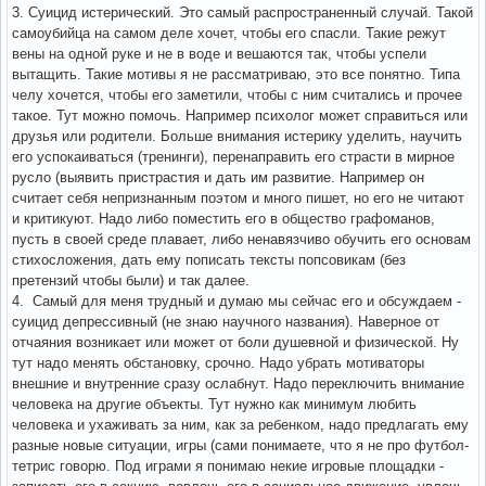
3. Суицид истерический. Это самый распространенный случай. Такой
самоубийца на самом деле хочет, чтобы его спасли. Такие режут
вены на одной руке и не в воде и вешаются так, чтобы успели
вытащить. Такие мотивы я не рассматриваю, это все понятно. Типа
челу хочется, чтобы его заметили, чтобы с ним считались и прочее
такое. Тут можно помочь. Например психолог может справиться или
друзья или родители. Больше внимания истерику уделить, научить
его успокаиваться (тренинги), перенаправить его страсти в мирное
русло (выявить пристрастия и дать им развитие. Например он
считает себя непризнанным поэтом и много пишет, но его не читают
и критикуют. Надо либо поместить его в общество графоманов,
пусть в своей среде плавает, либо ненавязчиво обучить его основам
стихосложения, дать ему пописать тексты попсовикам (без
претензий чтобы были) и так далее.
4. Самый для меня трудный и думаю мы сейчас его и обсуждаем -
суицид депрессивный (не знаю научного названия). Наверное от
отчаяния возникает или может от боли душевной и физической. Ну
тут надо менять обстановку, срочно. Надо убрать мотиваторы
внешние и внутренние сразу ослабнут. Надо переключить внимание
человека на другие объекты. Тут нужно как минимум любить
человека и ухаживать за ним, как за ребенком, надо предлагать ему
разные новые ситуации, игры (сами понимаете, что я не про футбол-
тетрис говорю. Под играми я понимаю некие игровые площадки -