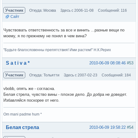
Участник
Откуда: Москва
Здесь с 2006-11-08
Сообщений: 116
Сайт
Чувствовать ответственность за все и винить ...разные вещи по
моему, я по прежнему не понял в чем вина?
"Будьте благословенны препятствия! Ими растем!" Н.К.Рерих
Вне форума
S a t i v a *
2010-06-09 08:08:46
#53
Участник
Откуда: Тольятти
Здесь с 2007-02-23
Сообщений: 184
vbobb, опять же - согласна.
Белая стрела, чувство вины - плохое дело. До добра не доведет.
Избавляйся поскорее от него.
Om mani padme hum *
Вне форума
Белая стрела
2010-06-09 19:58:22
#54