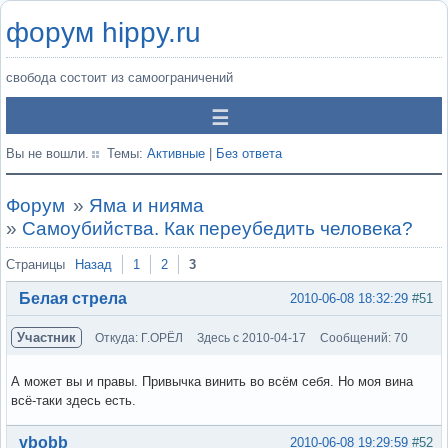
форум hippy.ru
свобода состоит из самоограничений
Вы не вошли.
Темы:
Активные
|
Без ответа
Форум
»
Яма и нияма
»
Самоубийства. Как переубедить человека?
Страницы
Назад
1
2
3
Белая стрела
2010-06-08 18:32:29
#51
Участник
Откуда: Г.ОРЁЛ
Здесь с 2010-04-17
Сообщений: 70
А может вы и правы. Привычка винить во всём себя. Но моя вина
всё-таки здесь есть.
Вне форума
vbobb
2010-06-08 19:29:59
#52