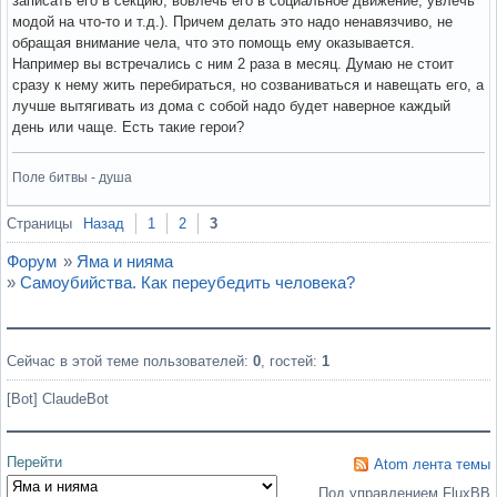
записать его в секцию, вовлечь его в социальное движение, увлечь
модой на что-то и т.д.). Причем делать это надо ненавязчиво, не
обращая внимание чела, что это помощь ему оказывается.
Например вы встречались с ним 2 раза в месяц. Думаю не стоит
сразу к нему жить перебираться, но созваниваться и навещать его, а
лучше вытягивать из дома с собой надо будет наверное каждый
день или чаще. Есть такие герои?
Поле битвы - душа
Вне форума
Страницы
Назад
1
2
3
Форум
»
Яма и нияма
»
Самоубийства. Как переубедить человека?
Сейчас в этой теме пользователей:
0
, гостей:
1
[Bot] ClaudeBot
Перейти
Atom лента темы
Под управлением FluxBB