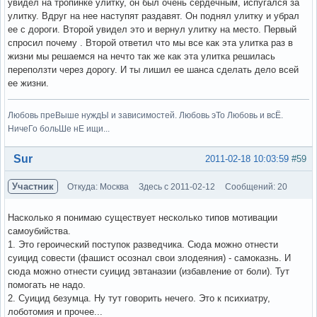
увидел на тропинке улитку, он был очень сердечным, испугался за
улитку. Вдруг на нее наступят раздавят. Он поднял улитку и убрал
ее с дороги. Второй увидел это и вернул улитку на место. Первый
спросил почему . Второй ответил что мы все как эта улитка раз в
жизни мы решаемся на нечто так же как эта улитка решилась
переползти через дорогу. И ты лишил ее шанса сделать дело всей
ее жизни.
Любовь преВыше нуждЫ и зависимостей. Любовь эТо Любовь и всЁ.
НичеГо больШе нЕ ищи...
Вне форума
Sur
2011-02-18 10:03:59
#59
Участник
Откуда: Москва
Здесь с 2011-02-12
Сообщений: 20
Насколько я понимаю существует несколько типов мотивации
самоубийства.
1. Это героический поступок разведчика. Сюда можно отнести
суицид совести (фашист осознал свои злодеяния) - самоказнь. И
сюда можно отнести суицид эвтаназии (избавление от боли). Тут
помогать не надо.
2. Суицид безумца. Ну тут говорить нечего. Это к психиатру,
лоботомия и прочее...