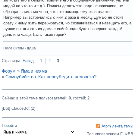
записать его в секцию, вовлечь его в социальное движение, увлечь
модой на что-то и т.д.). Причем делать это надо ненавязчиво, не
обращая внимание чела, что это помощь ему оказывается.
Например вы встречались с ним 2 раза в месяц. Думаю не стоит
сразу к нему жить перебираться, но созваниваться и навещать его, а
лучше вытягивать из дома с собой надо будет наверное каждый
день или чаще. Есть такие герои?
Поле битвы - душа
Вне форума
Страницы
Назад
1
2
3
Форум
»
Яма и нияма
»
Самоубийства. Как переубедить человека?
Сейчас в этой теме пользователей:
0
, гостей:
2
[Bot] ClaudeBot (2)
Перейти
Atom лента темы
Под управлением FluxBB