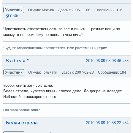
Участник
Откуда: Москва
Здесь с 2006-11-08
Сообщений: 116
Сайт
Чувствовать ответственность за все и винить ...разные вещи по
моему, я по прежнему не понял в чем вина?
"Будьте благословенны препятствия! Ими растем!" Н.К.Рерих
Вне форума
S a t i v a *
2010-06-09 08:08:46
#53
Участник
Откуда: Тольятти
Здесь с 2007-02-23
Сообщений: 184
vbobb, опять же - согласна.
Белая стрела, чувство вины - плохое дело. До добра не доведет.
Избавляйся поскорее от него.
Om mani padme hum *
Вне форума
Белая стрела
2010-06-09 19:58:22
#54