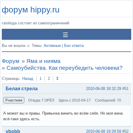
форум hippy.ru
свобода состоит из самоограничений
Вы не вошли.
Темы:
Активные
|
Без ответа
Форум
»
Яма и нияма
»
Самоубийства. Как переубедить человека?
Страницы
Назад
1
2
3
Белая стрела
2010-06-08 18:32:29
#51
Участник
Откуда: Г.ОРЁЛ
Здесь с 2010-04-17
Сообщений: 70
А может вы и правы. Привычка винить во всём себя. Но моя вина
всё-таки здесь есть.
Вне форума
vbobb
2010-06-08 19:29:59
#52