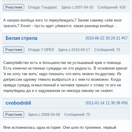
Участник
Откуда: Гондурас
Здесь с 2007-04-30
Сообщений: 428
А нахрен вообще кого то переубеждать? Зачем самому себе мозг
трахать? Хочет - пусть идет убиватся, какая разница вообще...
Вне форума
Белая стрела
2010-06-22 20:24:21
#57
Участник
Откуда: Г.ОРЁЛ
Здесь с 2010-04-17
Сообщений: 70
Самоубийство есть в большенстве не услышаный крик о помощи .
Есть конечно истинные суициды но это редкость. В основном кричат
'я не хочу так жить' надо показать что жить можно по-другому. Из
дипрессии одному тяжело выбраться а с кем-то возможно. Когда
правда суицид осмысленный и человек пришол к этому то его не
переубидиш да и о задуманном он никогда никому не скажет.
Вне форума
cvobodnbli
2011-01-14 11:30:38
#58
Участник
Здесь с 2008-04-08
Сообщений: 75
Мне вспомнилась одна история: Они шли по тропинке, первый