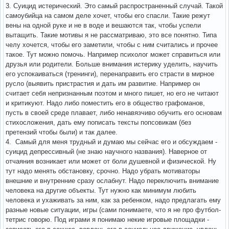
3. Суицид истерический. Это самый распространенный случай. Такой
самоубийца на самом деле хочет, чтобы его спасли. Такие режут
вены на одной руке и не в воде и вешаются так, чтобы успели
вытащить. Такие мотивы я не рассматриваю, это все понятно. Типа
челу хочется, чтобы его заметили, чтобы с ним считались и прочее
такое. Тут можно помочь. Например психолог может справиться или
друзья или родители. Больше внимания истерику уделить, научить
его успокаиваться (тренинги), перенаправить его страсти в мирное
русло (выявить пристрастия и дать им развитие. Например он
считает себя непризнанным поэтом и много пишет, но его не читают
и критикуют. Надо либо поместить его в общество графоманов,
пусть в своей среде плавает, либо ненавязчиво обучить его основам
стихосложения, дать ему пописать тексты попсовикам (без
претензий чтобы были) и так далее.
4. Самый для меня трудный и думаю мы сейчас его и обсуждаем -
суицид депрессивный (не знаю научного названия). Наверное от
отчаяния возникает или может от боли душевной и физической. Ну
тут надо менять обстановку, срочно. Надо убрать мотиваторы
внешние и внутренние сразу ослабнут. Надо переключить внимание
человека на другие объекты. Тут нужно как минимум любить
человека и ухаживать за ним, как за ребенком, надо предлагать ему
разные новые ситуации, игры (сами понимаете, что я не про футбол-
тетрис говорю. Под играми я понимаю некие игровые площадки -