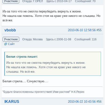
Участник
Откуда: Г.ОРЁЛ
Здесь с 2010-04-17
Сообщений: 70
Из-за того что не смогла переубедить вернуть к жизни.
Не нашла как помочь. Хотя стоя на краю уже никого не слышиш. Но
всё-же.
Вне форума
vbobb
2010-06-10 12:58:56
#55
Участник
Откуда: Москва
Здесь с 2006-11-08
Сообщений: 116
Сайт
Белая стрела пишет:
Из-за того что не смогла переубедить вернуть к жизни.
Не нашла как помочь. Хотя стоя на краю уже никого не
слышиш. Но всё-же.
Белая стрела.... Сочувствую....
"Будьте благословенны препятствия! Ими растем!" Н.К.Рерих
Вне форума
IKARUS
2010-06-22 10:43:56
#56