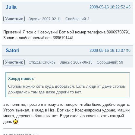
Вне форума
Julia
2008-05-16 18:22:52
#5
Участник
Здесь с 2007-02-11
Сообщений: 1
Приветик! Я тож с Новокузни! Вот мой номер телефона:89069750791
Звони в любое время! ася:389619144!
Вне форума
Satori
2008-05-16 19:13:07
#6
Участник
Откуда: Сибирь
Здесь с 2007-06-15
Сообщений: 59
Хаерд пишет:
Стопом можно хоть куда добраться. Есть люди кт даже стопом
добирались там где даже дороги то нет.
это понятно, просто я к тому это говорю, чтобы было удобно ездить.
Утром выехал, в обед в Нкз. Вот как с Красноярском удобно, машин
много, деревень больших нет. Езди сколько хочешь хоть каждый
день