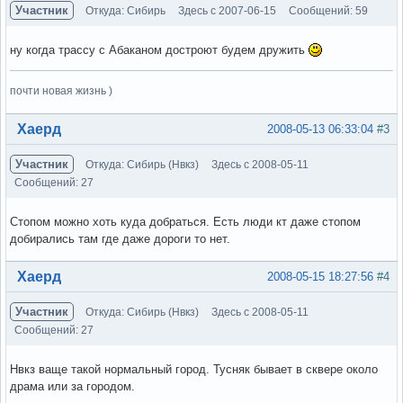
Участник
Откуда: Сибирь
Здесь с 2007-06-15
Сообщений: 59
ну когда трассу с Абаканом достроют будем дружить
почти новая жизнь )
Вне форума
Хаерд
2008-05-13 06:33:04
#3
Участник
Откуда: Сибирь (Нвкз)
Здесь с 2008-05-11
Сообщений: 27
Стопом можно хоть куда добраться. Есть люди кт даже стопом
добирались там где даже дороги то нет.
Вне форума
Хаерд
2008-05-15 18:27:56
#4
Участник
Откуда: Сибирь (Нвкз)
Здесь с 2008-05-11
Сообщений: 27
Нвкз ваще такой нормальный город. Тусняк бывает в сквере около
драма или за городом.