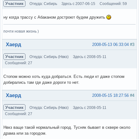
Участник
Откуда: Сибирь
Здесь с 2007-06-15
Сообщений: 59
ну когда трассу с Абаканом достроют будем дружить
почти новая жизнь )
Вне форума
Хаерд
2008-05-13 06:33:04
#3
Участник
Откуда: Сибирь (Нвкз)
Здесь с 2008-05-11
Сообщений: 27
Стопом можно хоть куда добраться. Есть люди кт даже стопом
добирались там где даже дороги то нет.
Вне форума
Хаерд
2008-05-15 18:27:56
#4
Участник
Откуда: Сибирь (Нвкз)
Здесь с 2008-05-11
Сообщений: 27
Нвкз ваще такой нормальный город. Тусняк бывает в сквере около
драма или за городом.