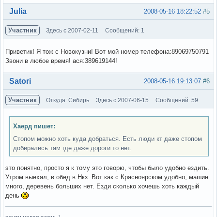
Вне форума
Julia
2008-05-16 18:22:52
#5
Участник
Здесь с 2007-02-11
Сообщений: 1
Приветик! Я тож с Новокузни! Вот мой номер телефона:89069750791
Звони в любое время! ася:389619144!
Вне форума
Satori
2008-05-16 19:13:07
#6
Участник
Откуда: Сибирь
Здесь с 2007-06-15
Сообщений: 59
Хаерд пишет:
Стопом можно хоть куда добраться. Есть люди кт даже стопом
добирались там где даже дороги то нет.
это понятно, просто я к тому это говорю, чтобы было удобно ездить.
Утром выехал, в обед в Нкз. Вот как с Красноярском удобно, машин
много, деревень больших нет. Езди сколько хочешь хоть каждый
день