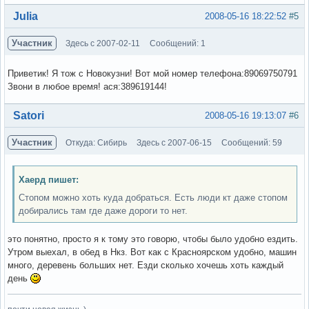
Вне форума
Julia
2008-05-16 18:22:52
#5
Участник
Здесь с 2007-02-11
Сообщений: 1
Приветик! Я тож с Новокузни! Вот мой номер телефона:89069750791
Звони в любое время! ася:389619144!
Вне форума
Satori
2008-05-16 19:13:07
#6
Участник
Откуда: Сибирь
Здесь с 2007-06-15
Сообщений: 59
Хаерд пишет:
Стопом можно хоть куда добраться. Есть люди кт даже стопом
добирались там где даже дороги то нет.
это понятно, просто я к тому это говорю, чтобы было удобно ездить.
Утром выехал, в обед в Нкз. Вот как с Красноярском удобно, машин
много, деревень больших нет. Езди сколько хочешь хоть каждый
день