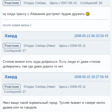
Участник
Откуда: Сибирь
Здесь с 2007-06-15
Сообщений: 59
ну когда трассу с Абаканом достроют будем дружить
почти новая жизнь )
Вне форума
Хаерд
2008-05-13 06:33:04
#3
Участник
Откуда: Сибирь (Нвкз)
Здесь с 2008-05-11
Сообщений: 27
Стопом можно хоть куда добраться. Есть люди кт даже стопом
добирались там где даже дороги то нет.
Вне форума
Хаерд
2008-05-15 18:27:56
#4
Участник
Откуда: Сибирь (Нвкз)
Здесь с 2008-05-11
Сообщений: 27
Нвкз ваще такой нормальный город. Тусняк бывает в сквере около
драма или за городом.