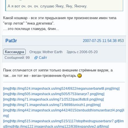
А я вот оч. оч. оч. слушаю Янку, Яну, Яночку.
Какой кошмар - все эти придыхания при произнесении имен типа
"егор летов" "янка дягилева".
....это похлеще гламура, блин...
Вне форума
Pat3r
2007-07-25 11:54:38
#53
Кассандра
Откуда: Mother Earth
Здесь с 2006-05-20
Сообщений: 99
Сайт
Панк отличается от хиппи только внешним стрёмным видом, а
так...он тот же - веган-трезвенник-бунтарь
[img]http://img524.imageshack.us/img524/6922/veganuserbarwt8.png[/img]
[img]http://img505.imageshack.us/img505/5753/anaryr7.png[/img]
[img]http://img71.imageshack.us/img71/2522/pacifisttc8.png[/img]
[img]http://img71.imageshack.us/img71/9898/unixzh1.png[/img]
[img]http://img442.imageshack.us/img442/4015/zenbuddhismuserbarzl4.png[/i
mg]
[img]http://img515.imageshack.us/img515/1117/stopthedrugsuserbarsr7.gif[/im
g]
[img]http://img122.imageshack.us/img122/838/expandvw2.gif[/img]