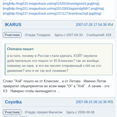
[img]http://img525.imageshack.us/img525/503/noreligionii3.jpg[/img]
[img]http://img201.imageshack.us/img201/2893/againstg8dh7.png[/img]
[img]http://img237.imageshack.us/img237/1273/rainbow2iq9.jpg[/img]
Вне форума
IKARUS
2007-07-28 17:54:38
#54
Участник
Откуда: Гондурас
Здесь с 2007-04-30
Сообщений: 428
Chimaira пишет:
а кстати, почему в России стали кричать ХОЙ? неужели
действительно это пошло от Ю.Клинских? так он вообще,
помоему не панк, в его же песнях откровенный стёб на это
движение? или я не так всё понимаю?
Слово "Хой" пошло не от Клинских , а от Летова . Именно Летов
превратил общепринятое во всем мире "Oi" в "Хой" . А зачем - это
ХЗ . Наверно чтобы выпендрится ...
Вне форума
Coyotka
2007-08-15 08:16:38
#55
Участник
Откуда: прерия Магнитки
Здесь с 2006-09-06