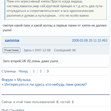
Панк-это агрессивный хиппи.Просто когда видишь
систему,вавилон,мир сей,круговой принцип и т.д.есть два пути-
отчуждаться и сопротивляться-вот и все идеологические
различия,я думаю,а культурные...-это не особо важно.
смотря какой панк и какой волны,а первые панки от хиппи не далеко
ушли!
Вне форума
хипппи
2008-02-09 20:11:15
#63
Участник
Здесь с 2007-12-09
Сообщений: 86
Зато второй,UK 82,очень даже ушли.
Вне форума
Страницы
Назад
1
2
3
Форум
»
Музыка
»
Интересуется ли здесь кто-нибудь панк-роком?
Сейчас в этой теме пользователей:
0
, гостей:
1
[Bot] ClaudeBot