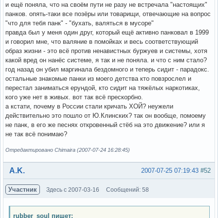
и ещё поняла, что на своём пути не разу не встречала "настоящих"
панков. опять-таки все позёры или товарищи, отвечающие на вопрос
"что для тебя панк" - "бухать, валяться в мусоре"
правда был у меня один друг, который ещё активно панковал в 1999
и говорил мне, что валяние в помойках и весь соответствующий
образ жизни - это всё против ненавистных буржуев и системы, хотя
какой вред он нанёс системе, я так и не поняла. и что с ним стало?
год назад он убил маргинала бездомного и теперь сидит - парадокс.
остальные знакомые панки из моего детства кто повзрослел и
перестал заниматься ерундой, кто сидит на тяжёлых наркотиках,
кого уже нет в живых. вот так всё прескорбно.
а кстати, почему в России стали кричать ХОЙ? неужели
действительно это пошло от Ю.Клинских? так он вообще, помоему
не панк, в его же песнях откровенный стёб на это движение? или я
не так всё понимаю?
Отредактировано Chimaira (2007-07-24 16:28:45)
Вне форума
A.K.
2007-07-25 07:19:43
#52
Участник
Здесь с 2007-03-16
Сообщений: 58
rubber_soul пишет: