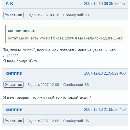
Вне форума
A.K.
2007-12-10 08:35:35
#57
Участник
Здесь с 2007-03-16
Сообщений: 58
хипппи пишет:
Кстати,если есть кто из Пскова (хотя я бы знал)-приходите,16-го
Ты, якобы "хиппи", вообще нюх потерял - меня не узнаешь, что
ли?????
Я ведь приду 16-го......
Вне форума
хипппи
2007-12-10 21:54:29
#58
Участник
Здесь с 2007-12-09
Сообщений: 86
Я и не говорил,что я-хиппи.А то кто такой/такая ?
Вне форума
хипппи
2007-12-10 21:55:30
#59
Участник
Здесь с 2007-12-09
Сообщений: 86