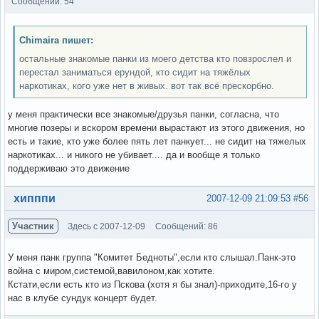
Сообщений: 54
Chimaira пишет:
остальные знакомые панки из моего детства кто повзрослел и
перестал заниматься ерундой, кто сидит на тяжёлых
наркотиках, кого уже нет в живых. вот так всё прескорбно.
у меня практически все знакомые/друзья панки, согласна, что
многие позеры и вскором времени вырастают из этого движения, но
есть и такие, кто уже более пять лет панкует... не сидит на тяжелых
наркотиках... и никого не убивает.... да и вообще я только
поддерживаю это движение
Вне форума
хипппи
2007-12-09 21:09:53
#56
Участник
Здесь с 2007-12-09
Сообщений: 86
У меня панк группа "Комитет Бедноты",если кто слышал.Панк-это
война с миром,системой,вавилоном,как хотите.
Кстати,если есть кто из Пскова (хотя я бы знал)-приходите,16-го у
нас в клубе сундук концерт будет.