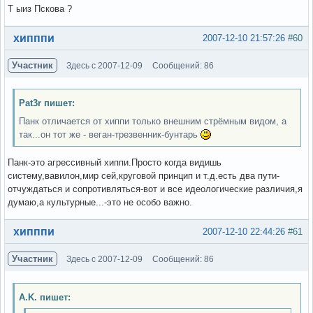
Т ыиз Пскова ?
Вне форума
хипппи
2007-12-10 21:57:26
#60
Участник
Здесь с 2007-12-09
Сообщений: 86
Pat3r пишет:
Панк отличается от хиппи только внешним стрёмным видом, а
так...он тот же - веган-трезвенник-бунтарь
Панк-это агрессивный хиппи.Просто когда видишь
систему,вавилон,мир сей,круговой принцип и т.д.есть два пути-
отчуждаться и сопротивляться-вот и все идеологические различия,я
думаю,а культурные...-это не особо важно.
Вне форума
хипппи
2007-12-10 22:44:26
#61
Участник
Здесь с 2007-12-09
Сообщений: 86
A.K. пишет: