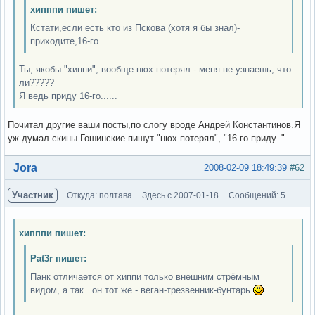
хипппи пишет:
Кстати,если есть кто из Пскова (хотя я бы знал)-
приходите,16-го
Ты, якобы "хиппи", вообще нюх потерял - меня не узнаешь, что
ли?????
Я ведь приду 16-го......
Почитал другие ваши посты,по слогу вроде Андрей Константинов.Я
уж думал скины Гошинские пишут "нюх потерял", "16-го приду..".
Вне форума
Jora
2008-02-09 18:49:39
#62
Участник
Откуда: полтава
Здесь с 2007-01-18
Сообщений: 5
хипппи пишет:
Pat3r пишет:
Панк отличается от хиппи только внешним стрёмным
видом, а так...он тот же - веган-трезвенник-бунтарь