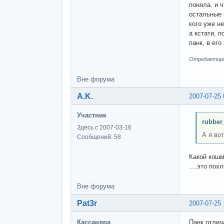
поняла. и 
остальные 
кого уже не
а кстати, 
панк, в ег
Отредактиров
Вне форума
A.K.
2007-07-25 
Участник
rubber
Здесь с 2007-03-16
А я вот
Сообщений: 58
Какой кошм
....это пох
Вне форума
Pat3r
2007-07-25 
Кассандра
Панк отлич