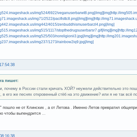
img524.imageshack.us/img524/6922/veganuserbarwt8.png[/img]
[img]http://img505.
img71.imageshack.us/img71/2522/pacifisttc8.png[/img]
[img]http://img71.imageshack.
/img442.imageshack.us/img442/4015/zenbuddhismuserbarzl4.png[/img]
img515.imageshack.us/img515/1117/stopthedrugsuserbarsr7.gif[/img]
[img]http://img
img525.imageshack.us/img525/503/noreligionii3.jpg[/img]
[img]http://img201.images
img237.imageshack.us/img237/1273/rainbow2iq9.jpg[/img]
17:54:38
ra пишет:
ти, почему в России стали кричать ХОЙ? неужели действительно это по
к, в его же песнях откровенный стёб на это движение? или я не так всё 
" пошло не от Клинских , а от Летова . Именно Летов превратил общеприн
но чтобы выпендрится ...
08:16:38