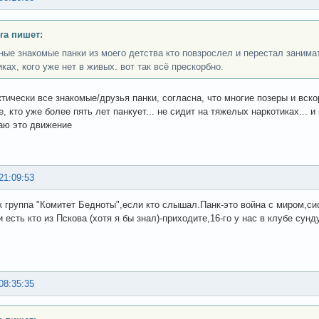
ra пишет:
ные знакомые панки из моего детства кто повзрослел и перестал занима
ках, кого уже нет в живых. вот так всё прескорбно.
ктически все знакомые/друзья панки, согласна, что многие позеры и вск
е, кто уже более пять лет панкует... не сидит на тяжелых наркотиках... и 
аю это движение
21:09:53
к группа "Комитет Бедноты",если кто слышал.Панк-это война с миром,си
 есть кто из Пскова (хотя я бы знал)-приходите,16-го у нас в клубе сунд
08:35:35