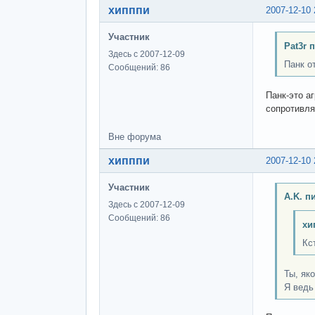
хипппи
2007-12-10 
Участник
Pat3r 
Здесь с 2007-12-09
Панк о
Сообщений: 86
Панк-это а
сопротивля
Вне форума
хипппи
2007-12-10 
Участник
A.K. п
Здесь с 2007-12-09
Сообщений: 86
хи
Кс
Ты, як
Я ведь 