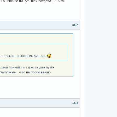
Гошинские пишут "нюх потерял", "16-го
#62
е - веган-трезвенник-бунтарь
вой принцип и т.д.есть два пути-
льтурные...-это не особо важно.
#63