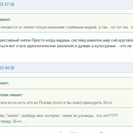
21:57:26
пишет:
тличается от хиппи только внешним стрёмным видом, а так...он тот же - 
грессивный хиппи.Просто когда видишь систему,вавилон,мир сей,круговой
ться-вот и все идеологические различия,я думаю,а культурные...-это не
22:44:26
ишет:
пппи пишет:
тати,если есть кто из Пскова (хотя я бы знал)-приходите,16-го
обы "хиппи", вообще нюх потерял - меня не узнаешь, что ли?????
приду 16-го......