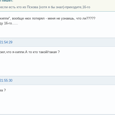
 пишет:
если есть кто из Пскова (хотя я бы знал)-приходите,16-го
"хиппи", вообще нюх потерял - меня не узнаешь, что ли?????
 16-го......
21:54:29
рил,что я-хиппи.А то кто такой/такая ?
21:55:30
ва ?