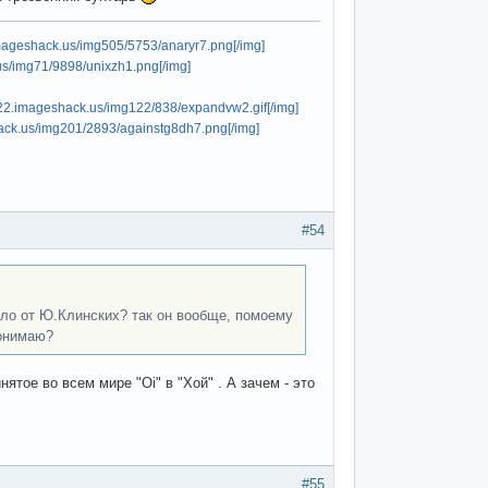
imageshack.us/img505/5753/anaryr7.png[/img]
us/img71/9898/unixzh1.png[/img]
122.imageshack.us/img122/838/expandvw2.gif[/img]
hack.us/img201/2893/againstg8dh7.png[/img]
#54
шло от Ю.Клинских? так он вообще, помоему
понимаю?
ятое во всем мире "Oi" в "Хой" . А зачем - это
#55