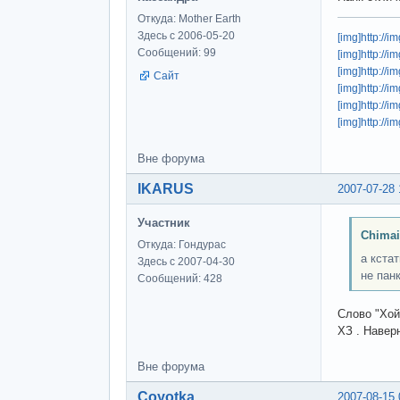
Откуда: Mother Earth
Здесь с 2006-05-20
[img]http://
Сообщений: 99
[img]http://
[img]http:/
Сайт
[img]http://
[img]http://
[img]http://
Вне форума
IKARUS
2007-07-28 
Участник
Chimai
Откуда: Гондурас
а кста
Здесь с 2007-04-30
не пан
Сообщений: 428
Слово "Хой
ХЗ . Навер
Вне форума
Coyotka
2007-08-15 