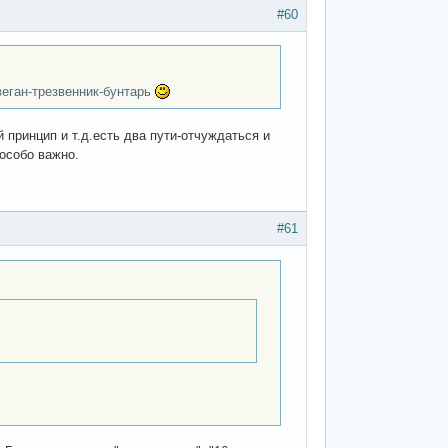
#60
веган-трезвенник-бунтарь
 принцип и т.д.есть два пути-отчуждаться и
 особо важно.
#61