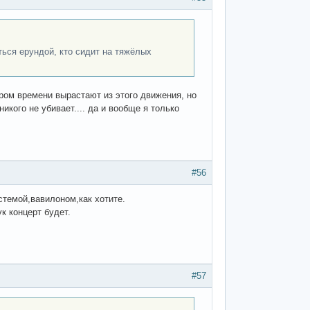
ться ерундой, кто сидит на тяжёлых
ором времени вырастают из этого движения, но
никого не убивает.... да и вообще я только
#56
стемой,вавилоном,как хотите.
ук концерт будет.
#57