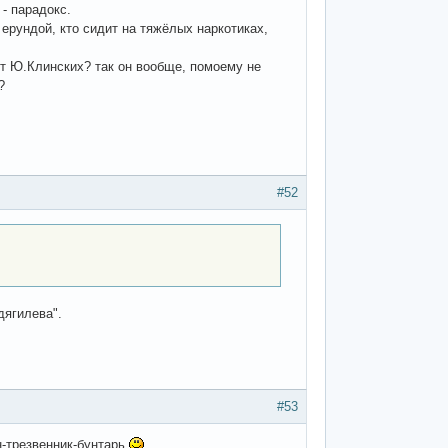
 - парадокс.
ерундой, кто сидит на тяжёлых наркотиках,
от Ю.Клинских? так он вообще, помоему не
?
#52
дягилева".
#53
н-трезвенник-бунтарь