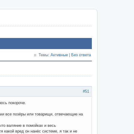
Темы:
Активные
|
Без ответа
#51
аюсь покороче.
таки все позёры или товарищи, отвечающие на
что валяние в помойках и весь
 какой вред он нанёс системе, я так и не