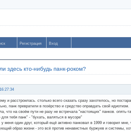
иск
Регистрация
Вход
ли здесь кто-нибудь панк-роком?
16:27:34
ему и расстроилась. столько всего сказать сразу захотелось, но постар
ьно, панк превратили в позёрство и средство оправдать свой идиотизм.
ла, что на своём пути не разу не встречала "настоящих" панков. опять-
 для тебя панк" - "бухать, валяться в мусоре"
 у меня один друг, который ещё активно панковал в 1999 и говорил мне, 
ующий образ жизни - это всё против ненавистных буржуев и системы, хотя