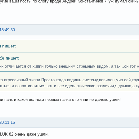
угие ваши посты,по слогу вроде Андрей Константинов.Я уж думал скины 
18:49:39
 пишет:
t3r пишет:
нк отличается от хиппи только внешним стрёмным видом, а так...он тот ж
то агрессивный хиппи.Просто когда видишь систему,вавилон,мир сей,круго
аться и сопротивляться-вот и все идеологические различия,я думаю,а ку
ой панк и какой волны,а первые панки от хиппи не далеко ушли!
20:11:15
й,UK 82,очень даже ушли.