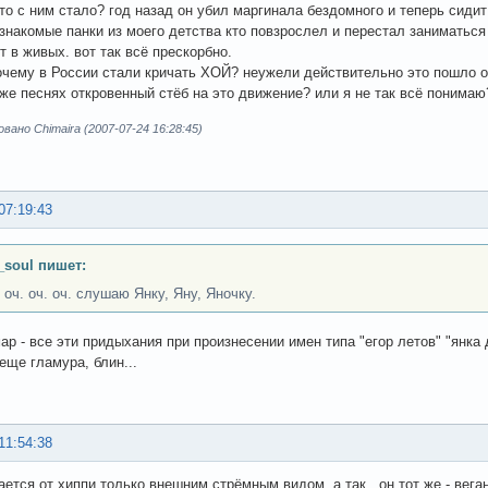
что с ним стало? год назад он убил маргинала бездомного и теперь сидит
знакомые панки из моего детства кто повзрослел и перестал заниматься 
т в живых. вот так всё прескорбно.
почему в России стали кричать ХОЙ? неужели действительно это пошло 
о же песнях откровенный стёб на это движение? или я не так всё понимаю
ано Chimaira (2007-07-24 16:28:45)
07:19:43
_soul пишет:
 оч. оч. оч. слушаю Янку, Яну, Яночку.
ар - все эти придыхания при произнесении имен типа "егор летов" "янка 
леще гламура, блин...
11:54:38
ается от хиппи только внешним стрёмным видом, а так...он тот же - вега