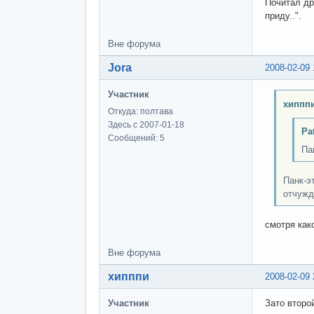
Почитал др
приду..".
Вне форума
Jora
2008-02-09 
Участник
хипппи
Откуда: полтава
Здесь с 2007-01-18
Pa
Сообщений: 5
Па
Панк-э
отчужд
смотря как
Вне форума
хипппи
2008-02-09 
Участник
Зато второ