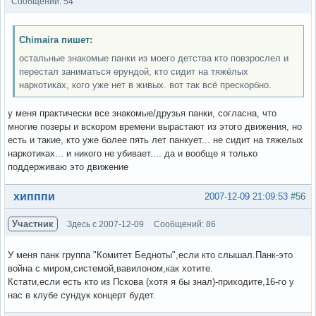
Сообщений: 54
Chimaira пишет:
остальные знакомые панки из моего детства кто повзрослел и
перестал заниматься ерундой, кто сидит на тяжёлых
наркотиках, кого уже нет в живых. вот так всё прескорбно.
у меня практически все знакомые/друзья панки, согласна, что
многие позеры и вскором времени вырастают из этого движения, но
есть и такие, кто уже более пять лет панкует... не сидит на тяжелых
наркотиках... и никого не убивает.... да и вообще я только
поддерживаю это движение
Вне форума
хипппи
2007-12-09 21:09:53
#56
Участник
Здесь с 2007-12-09
Сообщений: 86
У меня панк группа "Комитет Бедноты",если кто слышал.Панк-это
война с миром,системой,вавилоном,как хотите.
Кстати,если есть кто из Пскова (хотя я бы знал)-приходите,16-го у
нас в клубе сундук концерт будет.