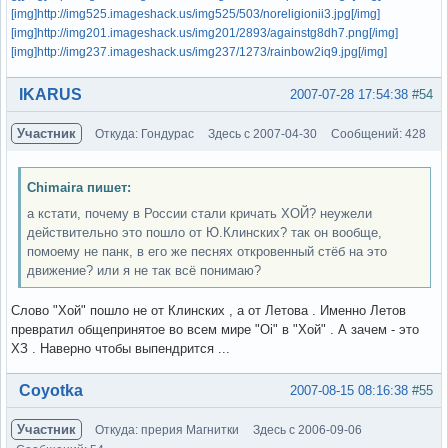
[img]http://img525.imageshack.us/img525/503/noreligionii3.jpg[/img]
[img]http://img201.imageshack.us/img201/2893/againstg8dh7.png[/img]
[img]http://img237.imageshack.us/img237/1273/rainbow2iq9.jpg[/img]
Вне форума
IKARUS
2007-07-28 17:54:38
#54
Участник
Откуда: Гондурас
Здесь с 2007-04-30
Сообщений: 428
Chimaira пишет:
а кстати, почему в России стали кричать ХОЙ? неужели
действительно это пошло от Ю.Клинских? так он вообще,
помоему не панк, в его же песнях откровенный стёб на это
движение? или я не так всё понимаю?
Слово "Хой" пошло не от Клинских , а от Летова . Именно Летов
превратил общепринятое во всем мире "Oi" в "Хой" . А зачем - это
ХЗ . Наверно чтобы выпендрится ...
Вне форума
Coyotka
2007-08-15 08:16:38
#55
Участник
Откуда: прерия Магнитки
Здесь с 2006-09-06