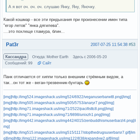
А я вот оч. оч. оч. слушаю Янку, Яну, Яночку.
Какой кошмар - все эти придыхания при произнесении имен типа
"егор летов" "янка дягилева".
....это похлеще гламура, блин...
Вне форума
Pat3r
2007-07-25 11:54:38
#53
Кассандра
Откуда: Mother Earth
Здесь с 2006-05-20
Сообщений: 99
Сайт
Панк отличается от хиппи только внешним стрёмным видом, а
так...он тот же - веган-трезвенник-бунтарь
[img]http://img524.imageshack.us/img524/6922/veganuserbarwt8.png[/img]
[img]http://img505.imageshack.us/img505/5753/anaryr7.png[/img]
[img]http://img71.imageshack.us/img71/2522/pacifisttc8.png[/img]
[img]http://img71.imageshack.us/img71/9898/unixzh1.png[/img]
[img]http://img442.imageshack.us/img442/4015/zenbuddhismuserbarzl4.png[/i
mg]
[img]http://img515.imageshack.us/img515/1117/stopthedrugsuserbarsr7.gif[/im
g]
[img]http://img122.imageshack.us/img122/838/expandvw2.gif[/img]