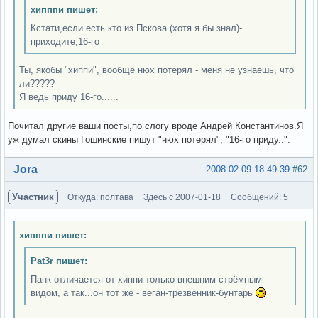
хипппи пишет:
Кстати,если есть кто из Пскова (хотя я бы знал)-
приходите,16-го
Ты, якобы "хиппи", вообще нюх потерял - меня не узнаешь, что
ли?????
Я ведь приду 16-го......
Почитал другие ваши посты,по слогу вроде Андрей Константинов.Я
уж думал скины Гошинские пишут "нюх потерял", "16-го приду..".
Вне форума
Jora
2008-02-09 18:49:39
#62
Участник
Откуда: полтава
Здесь с 2007-01-18
Сообщений: 5
хипппи пишет:
Pat3r пишет:
Панк отличается от хиппи только внешним стрёмным
видом, а так...он тот же - веган-трезвенник-бунтарь