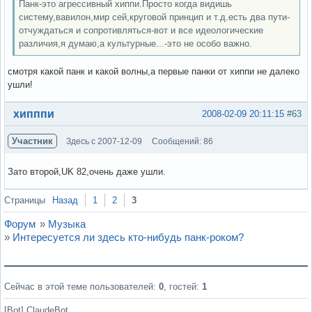
Панк-это агрессивный хиппи.Просто когда видишь
систему,вавилон,мир сей,круговой принцип и т.д.есть два пути-
отчуждаться и сопротивляться-вот и все идеологические
различия,я думаю,а культурные...-это не особо важно.
смотря какой панк и какой волны,а первые панки от хиппи не далеко
ушли!
Вне форума
хипппи
2008-02-09 20:11:15
#63
Участник
Здесь с 2007-12-09
Сообщений: 86
Зато второй,UK 82,очень даже ушли.
Вне форума
Страницы
Назад
1
2
3
Форум
»
Музыка
»
Интересуется ли здесь кто-нибудь панк-роком?
Сейчас в этой теме пользователей:
0
, гостей:
1
[Bot] ClaudeBot