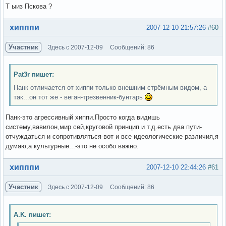
Т ыиз Пскова ?
Вне форума
хипппи
2007-12-10 21:57:26
#60
Участник
Здесь с 2007-12-09
Сообщений: 86
Pat3r пишет:
Панк отличается от хиппи только внешним стрёмным видом, а
так...он тот же - веган-трезвенник-бунтарь
Панк-это агрессивный хиппи.Просто когда видишь
систему,вавилон,мир сей,круговой принцип и т.д.есть два пути-
отчуждаться и сопротивляться-вот и все идеологические различия,я
думаю,а культурные...-это не особо важно.
Вне форума
хипппи
2007-12-10 22:44:26
#61
Участник
Здесь с 2007-12-09
Сообщений: 86
A.K. пишет: