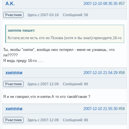
Вне форума
A.K.
2007-12-10 08:35:35
#57
Участник
Здесь с 2007-03-16
Сообщений: 58
хипппи пишет:
Кстати,если есть кто из Пскова (хотя я бы знал)-приходите,16-го
Ты, якобы "хиппи", вообще нюх потерял - меня не узнаешь, что
ли?????
Я ведь приду 16-го......
Вне форума
хипппи
2007-12-10 21:54:29
#58
Участник
Здесь с 2007-12-09
Сообщений: 86
Я и не говорил,что я-хиппи.А то кто такой/такая ?
Вне форума
хипппи
2007-12-10 21:55:30
#59
Участник
Здесь с 2007-12-09
Сообщений: 86