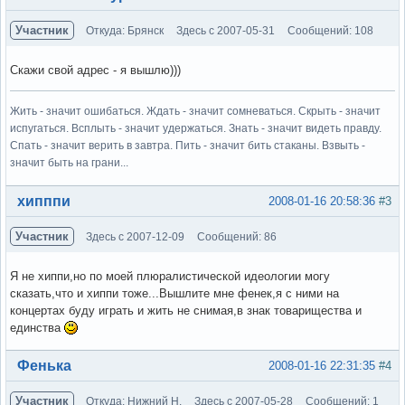
Участник
Откуда: Брянск
Здесь с 2007-05-31
Сообщений: 108
Скажи свой адрес - я вышлю)))
Жить - значит ошибаться. Ждать - значит сомневаться. Скрыть - значит
испугаться. Всплыть - значит удержаться. Знать - значит видеть правду.
Спать - значит верить в завтра. Пить - значит бить стаканы. Взвыть -
значит быть на грани...
Вне форума
хипппи
2008-01-16 20:58:36
#3
Участник
Здесь с 2007-12-09
Сообщений: 86
Я не хиппи,но по моей плюралистической идеологии могу
сказать,что и хиппи тоже...Вышлите мне фенек,я с ними на
концертах буду играть и жить не снимая,в знак товарищества и
единства
Вне форума
Фенька
2008-01-16 22:31:35
#4
Участник
Откуда: Нижний Н.
Здесь с 2007-05-28
Сообщений: 1