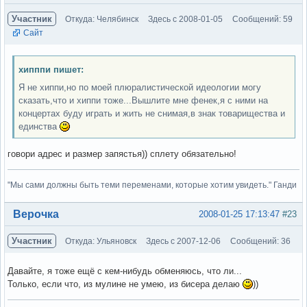
Участник
Откуда: Челябинск
Здесь с 2008-01-05
Сообщений: 59
Сайт
хипппи пишет:
Я не хиппи,но по моей плюралистической идеологии могу
сказать,что и хиппи тоже...Вышлите мне фенек,я с ними на
концертах буду играть и жить не снимая,в знак товарищества и
единства
говори адрес и размер запястья)) сплету обязательно!
"Мы сами должны быть теми переменами, которые хотим увидеть." Ганди
Вне форума
Верочка
2008-01-25 17:13:47
#23
Участник
Откуда: Ульяновск
Здесь с 2007-12-06
Сообщений: 36
Давайте, я тоже ещё с кем-нибудь обменяюсь, что ли...
Только, если что, из мулине не умею, из бисера делаю
))