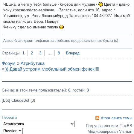
ЧЕшка, а чего у тебя больше - бисера или мулине?
Цвета - давно
хочу красно-жёлто-зелёную... Запястье, если что 16, адрес г.
Ульяновск, ул. Розы Люксембург, д.1а квартира 104 432027. Имя моё
можно написать Вера. Поймут.
Феньку сделаю именно такую
Автор благодарит алфавит за любезно предоставленные буквы (с)
Вне форума
Страницы
1
2
3
…
8
Вперед
Форум
»
Атрибутика
»
)) Давай устроим глобальный обмен фенек!!!!
Сейчас в этой теме пользователей:
0
, гостей:
3
[Bot] ClaudeBot (3)
Перейти
Atom лента темы
Под управлением FluxBB
Модифицировал Visman