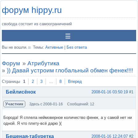
форум hippy.ru
свобода состоит из самоограничений
Вы не вошли.
Темы:
Активные
|
Без ответа
Форум
»
Атрибутика
»
)) Давай устроим глобальный обмен фенек!!!!
Страницы
1
2
3
…
8
Вперед
Бейлисёнок
2008-01-16 03:50:19
#1
Участник
Здесь с 2008-01-16
Сообщений: 12
Борода! Я сплела неймоверное количество фенек, а у самой нет ни
одной. Я что плету-всё дарю )(
Вне форума
Бешеная-табуретка
2008-01-16 12:24:07
#2