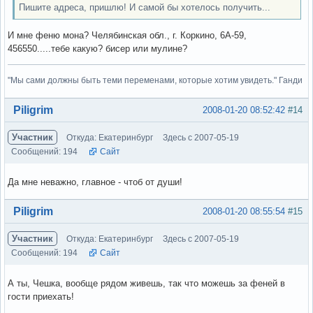
Пишите адреса, пришлю! И самой бы хотелось получить...
И мне феню мона? Челябинская обл., г. Коркино, 6А-59,
456550.....тебе какую? бисер или мулине?
"Мы сами должны быть теми переменами, которые хотим увидеть." Ганди
Вне форума
Piligrim
2008-01-20 08:52:42
#14
Участник
Откуда: Екатеринбург
Здесь с 2007-05-19
Сообщений: 194
Сайт
Да мне неважно, главное - чтоб от души!
Вне форума
Piligrim
2008-01-20 08:55:54
#15
Участник
Откуда: Екатеринбург
Здесь с 2007-05-19
Сообщений: 194
Сайт
А ты, Чешка, вообще рядом живешь, так что можешь за феней в
гости приехать!