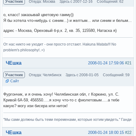
Участник
Откуда: Москва
Здесь с 2007-12-16
Сообщений: 62
о, класс! заказывай цветовую гамму))
Я бы хотела что-нибудь с синим...) и желтым... или синим и белым...
адрес - Москва, Ореховый б-р,к. 2, кв. 35, 115580, Натаска я)
От нас никто не уходит - они просто отстают. Hakuna Matata!!! No
problem's philosophy!..=)
Вне форума
ЧЕшка
2008-01-24 17:59:06
#21
Участник
Откуда: Челябинск
Здесь с 2008-01-05
Сообщений: 59
Сайт
Фургончик, и я очень хочу! Челябинская обл, г Коркино, ул. С.
Кривой 6А-59, 456550.....я хочу что-то с фиолетовым.....а тебе
какую? могу изи бисера или ниток!
"Мы сами должны быть теми переменами, которые хотим увидеть." Ганди
Вне форума
ЧЕшка
2008-01-24 18:00:15
#22