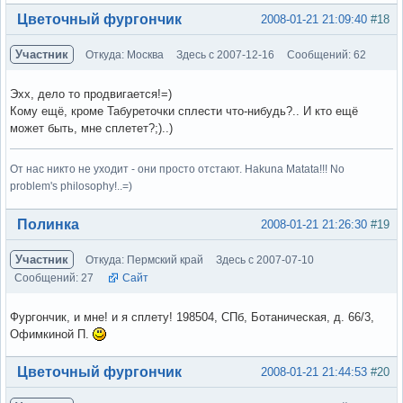
Вне форума
Цветочный фургончик
2008-01-21 21:09:40
#18
Участник
Откуда: Москва
Здесь с 2007-12-16
Сообщений: 62
Эхх, дело то продвигается!=)
Кому ещё, кроме Табуреточки сплести что-нибудь?.. И кто ещё
может быть, мне сплетет?;)..)
От нас никто не уходит - они просто отстают. Hakuna Matata!!! No
problem's philosophy!..=)
Вне форума
Полинка
2008-01-21 21:26:30
#19
Участник
Откуда: Пермский край
Здесь с 2007-07-10
Сообщений: 27
Сайт
Фургончик, и мне! и я сплету! 198504, СПб, Ботаническая, д. 66/3,
Офимкиной П.
Вне форума
Цветочный фургончик
2008-01-21 21:44:53
#20