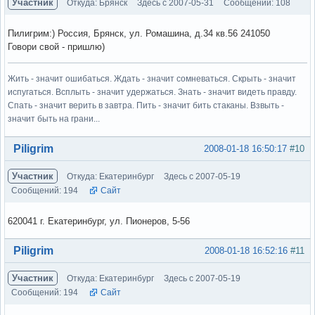
Участник
Откуда: Брянск
Здесь с 2007-05-31
Сообщений: 108
Пилигрим:) Россия, Брянск, ул. Ромашина, д.34 кв.56 241050
Говори свой - пришлю)
Жить - значит ошибаться. Ждать - значит сомневаться. Скрыть - значит
испугаться. Всплыть - значит удержаться. Знать - значит видеть правду.
Спать - значит верить в завтра. Пить - значит бить стаканы. Взвыть -
значит быть на грани...
Вне форума
Piligrim
2008-01-18 16:50:17
#10
Участник
Откуда: Екатеринбург
Здесь с 2007-05-19
Сообщений: 194
Сайт
620041 г. Екатеринбург, ул. Пионеров, 5-56
Вне форума
Piligrim
2008-01-18 16:52:16
#11
Участник
Откуда: Екатеринбург
Здесь с 2007-05-19
Сообщений: 194
Сайт