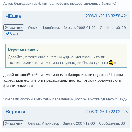
Автор благодарит алфавит за любезно предоставленные буквы (с)
Вне форума
ЧЕшка
2008-01-25 18:32:58
#24
Участник
Откуда: Челябинск
Здесь с 2008-01-05
Сообщений: 59
Сайт
Верочка пишет:
Давайте, я тоже ещё с кем-нибудь обменяюсь, что ли...
Только, если что, из мулине не умею, из бисера делаю
))
давай со мной! тебе из мулине или бисера и каких цветов? Говори
адрес, мой если что в предыдущем посте.....я хочу оранжевую в
фиолетовым вот!
"Мы сами должны быть теми переменами, которые хотим увидеть." Ганди
Вне форума
Верочка
2008-01-26 19:22:02
#25
Участник
Откуда: Ульяновск
Здесь с 2007-12-06
Сообщений: 36