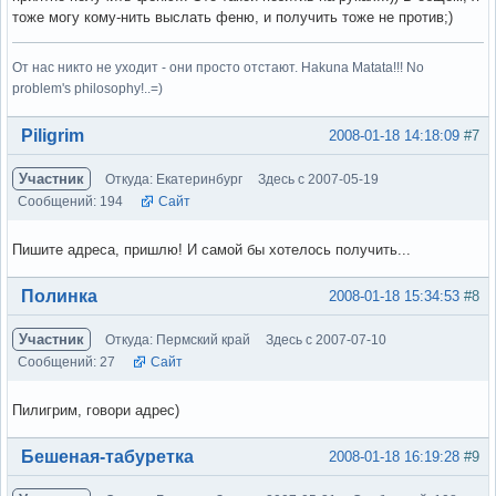
тоже могу кому-нить выслать феню, и получить тоже не против;)
От нас никто не уходит - они просто отстают. Hakuna Matata!!! No
problem's philosophy!..=)
Вне форума
Piligrim
2008-01-18 14:18:09
#7
Участник
Откуда: Екатеринбург
Здесь с 2007-05-19
Сообщений: 194
Сайт
Пишите адреса, пришлю! И самой бы хотелось получить...
Вне форума
Полинка
2008-01-18 15:34:53
#8
Участник
Откуда: Пермский край
Здесь с 2007-07-10
Сообщений: 27
Сайт
Пилигрим, говори адрес)
Вне форума
Бешеная-табуретка
2008-01-18 16:19:28
#9