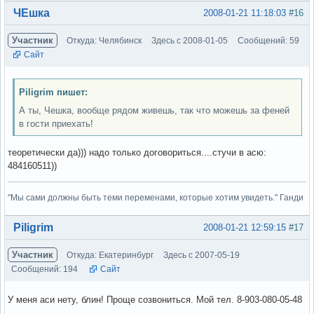
Вне форума
ЧЕшка
2008-01-21 11:18:03
#16
Участник
Откуда: Челябинск
Здесь с 2008-01-05
Сообщений: 59
Сайт
Piligrim пишет:
А ты, Чешка, вообще рядом живешь, так что можешь за феней
в гости приехать!
теоретически да))) надо только договориться....стучи в асю:
484160511))
"Мы сами должны быть теми переменами, которые хотим увидеть." Ганди
Вне форума
Piligrim
2008-01-21 12:59:15
#17
Участник
Откуда: Екатеринбург
Здесь с 2007-05-19
Сообщений: 194
Сайт
У меня аси нету, блин! Проще созвониться. Мой тел. 8-903-080-05-48