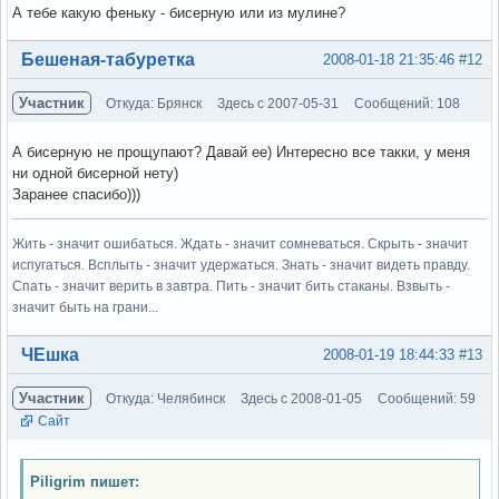
А тебе какую феньку - бисерную или из мулине?
Вне форума
Бешеная-табуретка
2008-01-18 21:35:46
#12
Участник
Откуда: Брянск
Здесь с 2007-05-31
Сообщений: 108
А бисерную не прощупают? Давай ее) Интересно все такки, у меня
ни одной бисерной нету)
Заранее спасибо)))
Жить - значит ошибаться. Ждать - значит сомневаться. Скрыть - значит
испугаться. Всплыть - значит удержаться. Знать - значит видеть правду.
Спать - значит верить в завтра. Пить - значит бить стаканы. Взвыть -
значит быть на грани...
Вне форума
ЧЕшка
2008-01-19 18:44:33
#13
Участник
Откуда: Челябинск
Здесь с 2008-01-05
Сообщений: 59
Сайт
Piligrim пишет: