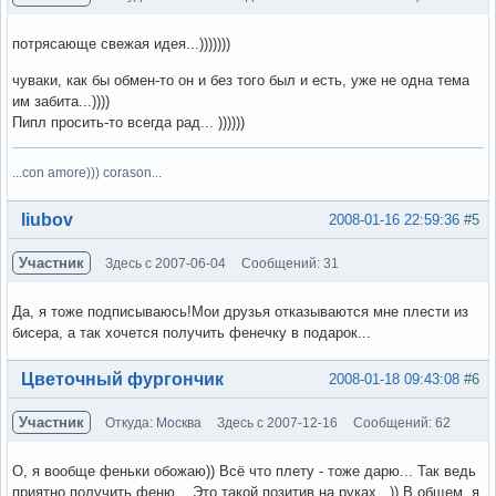
потрясающе свежая идея...)))))))
чуваки, как бы обмен-то он и без того был и есть, уже не одна тема
им забита...))))
Пипл просить-то всегда рад... ))))))
...con amore))) corason...
Вне форума
liubov
2008-01-16 22:59:36
#5
Участник
Здесь с 2007-06-04
Сообщений: 31
Да, я тоже подписываюсь!Мои друзья отказываются мне плести из
бисера, а так хочется получить фенечку в подарок...
Вне форума
Цветочный фургончик
2008-01-18 09:43:08
#6
Участник
Откуда: Москва
Здесь с 2007-12-16
Сообщений: 62
О, я вообще феньки обожаю)) Всё что плету - тоже дарю... Так ведь
приятно получить феню... Это такой позитив на руках...)) В общем, я