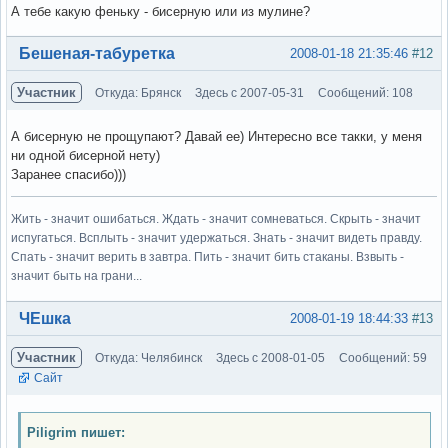
А тебе какую феньку - бисерную или из мулине?
Вне форума
Бешеная-табуретка
2008-01-18 21:35:46
#12
Участник
Откуда: Брянск
Здесь с 2007-05-31
Сообщений: 108
А бисерную не прощупают? Давай ее) Интересно все такки, у меня
ни одной бисерной нету)
Заранее спасибо)))
Жить - значит ошибаться. Ждать - значит сомневаться. Скрыть - значит
испугаться. Всплыть - значит удержаться. Знать - значит видеть правду.
Спать - значит верить в завтра. Пить - значит бить стаканы. Взвыть -
значит быть на грани...
Вне форума
ЧЕшка
2008-01-19 18:44:33
#13
Участник
Откуда: Челябинск
Здесь с 2008-01-05
Сообщений: 59
Сайт
Piligrim пишет: