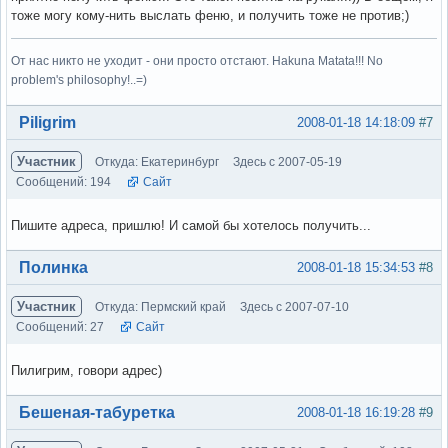
тоже могу кому-нить выслать феню, и получить тоже не против;)
От нас никто не уходит - они просто отстают. Hakuna Matata!!! No
problem's philosophy!..=)
Вне форума
Piligrim
2008-01-18 14:18:09
#7
Участник
Откуда: Екатеринбург
Здесь с 2007-05-19
Сообщений: 194
Сайт
Пишите адреса, пришлю! И самой бы хотелось получить...
Вне форума
Полинка
2008-01-18 15:34:53
#8
Участник
Откуда: Пермский край
Здесь с 2007-07-10
Сообщений: 27
Сайт
Пилигрим, говори адрес)
Вне форума
Бешеная-табуретка
2008-01-18 16:19:28
#9