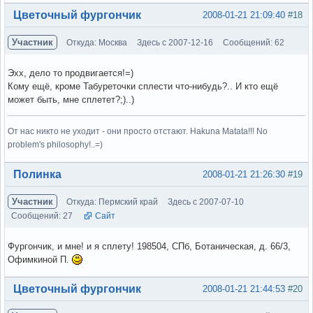
Вне форума
Цветочный фургончик
2008-01-21 21:09:40
#18
Участник
Откуда: Москва
Здесь с 2007-12-16
Сообщений: 62
Эхх, дело то продвигается!=)
Кому ещё, кроме Табуреточки сплести что-нибудь?.. И кто ещё
может быть, мне сплетет?;)..)
От нас никто не уходит - они просто отстают. Hakuna Matata!!! No
problem's philosophy!..=)
Вне форума
Полинка
2008-01-21 21:26:30
#19
Участник
Откуда: Пермский край
Здесь с 2007-07-10
Сообщений: 27
Сайт
Фургончик, и мне! и я сплету! 198504, СПб, Ботаническая, д. 66/3,
Офимкиной П.
Вне форума
Цветочный фургончик
2008-01-21 21:44:53
#20