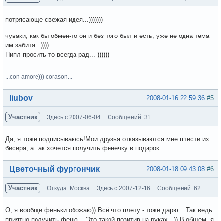
потрясающе свежая идея...)))))))
чуваки, как бы обмен-то он и без того был и есть, уже не одна тема
им забита...))))
Пипл просить-то всегда рад... ))))))
...con amore))) corason...
Вне форума
liubov
2008-01-16 22:59:36
#5
Участник
Здесь с 2007-06-04
Сообщений: 31
Да, я тоже подписываюсь!Мои друзья отказываются мне плести из
бисера, а так хочется получить фенечку в подарок...
Вне форума
Цветочный фургончик
2008-01-18 09:43:08
#6
Участник
Откуда: Москва
Здесь с 2007-12-16
Сообщений: 62
О, я вообще феньки обожаю)) Всё что плету - тоже дарю... Так ведь
приятно получить феню... Это такой позитив на руках...)) В общем, я