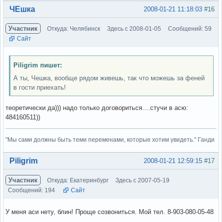
Вне форума
ЧЕшка
2008-01-21 11:18:03
#16
Участник
Откуда: Челябинск
Здесь с 2008-01-05
Сообщений: 59
Сайт
Piligrim пишет:
А ты, Чешка, вообще рядом живешь, так что можешь за феней
в гости приехать!
теоретически да))) надо только договориться....стучи в асю:
484160511))
"Мы сами должны быть теми переменами, которые хотим увидеть." Ганди
Вне форума
Piligrim
2008-01-21 12:59:15
#17
Участник
Откуда: Екатеринбург
Здесь с 2007-05-19
Сообщений: 194
Сайт
У меня аси нету, блин! Проще созвониться. Мой тел. 8-903-080-05-48