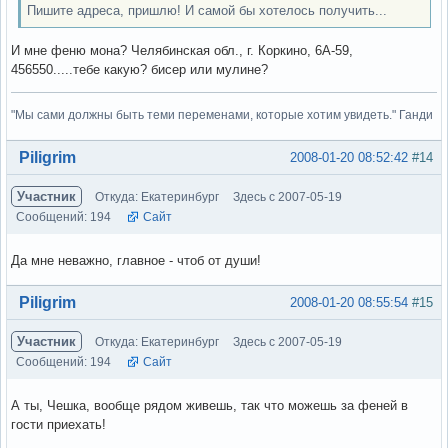
Пишите адреса, пришлю! И самой бы хотелось получить...
И мне феню мона? Челябинская обл., г. Коркино, 6А-59,
456550.....тебе какую? бисер или мулине?
"Мы сами должны быть теми переменами, которые хотим увидеть." Ганди
Вне форума
Piligrim
2008-01-20 08:52:42
#14
Участник
Откуда: Екатеринбург
Здесь с 2007-05-19
Сообщений: 194
Сайт
Да мне неважно, главное - чтоб от души!
Вне форума
Piligrim
2008-01-20 08:55:54
#15
Участник
Откуда: Екатеринбург
Здесь с 2007-05-19
Сообщений: 194
Сайт
А ты, Чешка, вообще рядом живешь, так что можешь за феней в
гости приехать!