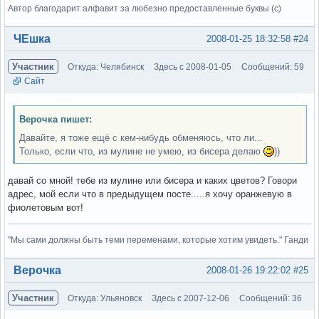
Автор благодарит алфавит за любезно предоставленные буквы (с)
Вне форума
ЧЕшка
2008-01-25 18:32:58
#24
Участник
Откуда: Челябинск
Здесь с 2008-01-05
Сообщений: 59
Сайт
Верочка пишет:
Давайте, я тоже ещё с кем-нибудь обменяюсь, что ли...
Только, если что, из мулине не умею, из бисера делаю
))
давай со мной! тебе из мулине или бисера и каких цветов? Говори
адрес, мой если что в предыдущем посте.....я хочу оранжевую в
фиолетовым вот!
"Мы сами должны быть теми переменами, которые хотим увидеть." Ганди
Вне форума
Верочка
2008-01-26 19:22:02
#25
Участник
Откуда: Ульяновск
Здесь с 2007-12-06
Сообщений: 36