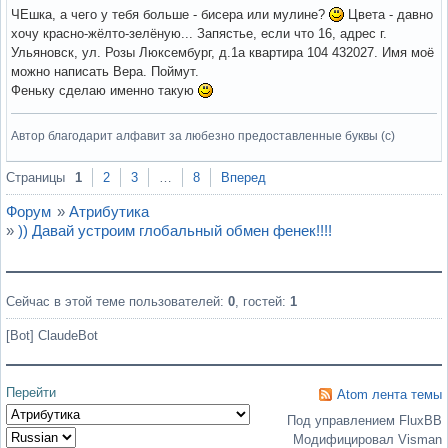
ЧЕшка, а чего у тебя больше - бисера или мулине?
Цвета - давно
хочу красно-жёлто-зелёную... Запястье, если что 16, адрес г.
Ульяновск, ул. Розы Люксембург, д.1а квартира 104 432027. Имя моё
можно написать Вера. Поймут.
Феньку сделаю именно такую
Автор благодарит алфавит за любезно предоставленные буквы (с)
Вне форума
Страницы
1
2
3
…
8
Вперед
Форум
»
Атрибутика
»
)) Давай устроим глобальный обмен фенек!!!!
Сейчас в этой теме пользователей:
0
, гостей:
1
[Bot] ClaudeBot
Перейти
Atom лента темы
Под управлением FluxBB
Модифицировал Visman