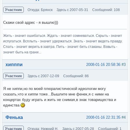
Участник
Откуда: Брянск
Здесь с 2007-05-31
Сообщений: 108
Скажи свой адрес - я вышлю)))
Жить - значит ошибаться. Ждать - значит сомневаться. Скрыть - значит
испугаться. Всплыть - значит удержаться. Знать - значит видеть правду.
Спать - значит верить в завтра. Пить - значит бить стаканы. Взвыть -
значит быть на грани...
Вне форума
хипппи
2008-01-16 20:58:36
#3
Участник
Здесь с 2007-12-09
Сообщений: 86
Я не хиппи,но по моей плюралистической идеологии могу
сказать,что и хиппи тоже...Вышлите мне фенек,я с ними на
концертах буду играть и жить не снимая,в знак товарищества и
единства
Вне форума
Фенька
2008-01-16 22:31:35
#4
Участник
Откуда: Нижний Н.
Здесь с 2007-05-28
Сообщений: 1