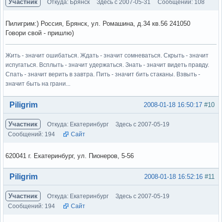
Участник
Откуда: Брянск
Здесь с 2007-05-31
Сообщений: 108
Пилигрим:) Россия, Брянск, ул. Ромашина, д.34 кв.56 241050
Говори свой - пришлю)
Жить - значит ошибаться. Ждать - значит сомневаться. Скрыть - значит
испугаться. Всплыть - значит удержаться. Знать - значит видеть правду.
Спать - значит верить в завтра. Пить - значит бить стаканы. Взвыть -
значит быть на грани...
Вне форума
Piligrim
2008-01-18 16:50:17
#10
Участник
Откуда: Екатеринбург
Здесь с 2007-05-19
Сообщений: 194
Сайт
620041 г. Екатеринбург, ул. Пионеров, 5-56
Вне форума
Piligrim
2008-01-18 16:52:16
#11
Участник
Откуда: Екатеринбург
Здесь с 2007-05-19
Сообщений: 194
Сайт