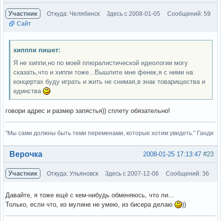
Участник
Откуда: Челябинск
Здесь с 2008-01-05
Сообщений: 59
Сайт
хипппи пишет:
Я не хиппи,но по моей плюралистической идеологии могу
сказать,что и хиппи тоже...Вышлите мне фенек,я с ними на
концертах буду играть и жить не снимая,в знак товарищества и
единства
говори адрес и размер запястья)) сплету обязательно!
"Мы сами должны быть теми переменами, которые хотим увидеть." Ганди
Вне форума
Верочка
2008-01-25 17:13:47
#23
Участник
Откуда: Ульяновск
Здесь с 2007-12-06
Сообщений: 36
Давайте, я тоже ещё с кем-нибудь обменяюсь, что ли...
Только, если что, из мулине не умею, из бисера делаю
))