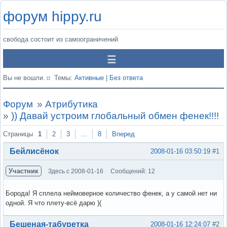
форум hippy.ru
свобода состоит из самоограничений
Вы не вошли.
Темы:
Активные
|
Без ответа
Форум
»
Атрибутика
»
)) Давай устроим глобальный обмен фенек!!!!
Страницы
1
2
3
…
8
Вперед
Бейлисёнок
2008-01-16 03:50:19
#1
Участник
Здесь с 2008-01-16
Сообщений: 12
Борода! Я сплела неймоверное количество фенек, а у самой нет ни
одной. Я что плету-всё дарю )(
Вне форума
Бешеная-табуретка
2008-01-16 12:24:07
#2