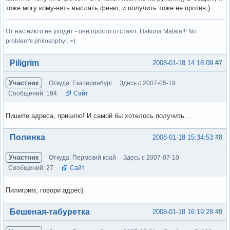
тоже могу кому-нить выслать феню, и получить тоже не против;)
От нас никто не уходит - они просто отстают. Hakuna Matata!!! No
problem's philosophy!..=)
Вне форума
Piligrim
2008-01-18 14:18:09
#7
Участник
Откуда: Екатеринбург
Здесь с 2007-05-19
Сообщений: 194
Сайт
Пишите адреса, пришлю! И самой бы хотелось получить...
Вне форума
Полинка
2008-01-18 15:34:53
#8
Участник
Откуда: Пермский край
Здесь с 2007-07-10
Сообщений: 27
Сайт
Пилигрим, говори адрес)
Вне форума
Бешеная-табуретка
2008-01-18 16:19:28
#9