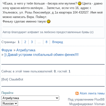
ЧЕшка, а чего у тебя больше - бисера или мулине?
Цвета - давно
хочу красно-жёлто-зелёную... Запястье, если что 16, адрес г.
Ульяновск, ул. Розы Люксембург, д.1а квартира 104 432027. Имя моё
можно написать Вера. Поймут.
Феньку сделаю именно такую
Автор благодарит алфавит за любезно предоставленные буквы (с)
Вне форума
Страницы
1
2
3
…
8
Вперед
Форум
»
Атрибутика
»
)) Давай устроим глобальный обмен фенек!!!!
Сейчас в этой теме пользователей:
0
, гостей:
1
[Bot] ClaudeBot
Перейти
Atom лента темы
Под управлением FluxBB
Модифицировал Visman