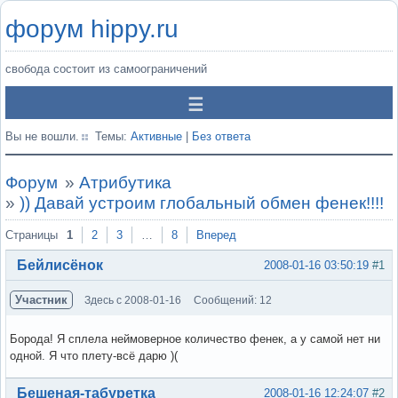
форум hippy.ru
свобода состоит из самоограничений
Вы не вошли.
Темы:
Активные
|
Без ответа
Форум
»
Атрибутика
»
)) Давай устроим глобальный обмен фенек!!!!
Страницы
1
2
3
…
8
Вперед
Бейлисёнок
2008-01-16 03:50:19
#1
Участник
Здесь с 2008-01-16
Сообщений: 12
Борода! Я сплела неймоверное количество фенек, а у самой нет ни
одной. Я что плету-всё дарю )(
Вне форума
Бешеная-табуретка
2008-01-16 12:24:07
#2