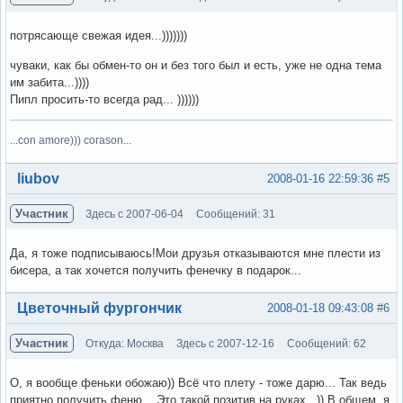
потрясающе свежая идея...)))))))
чуваки, как бы обмен-то он и без того был и есть, уже не одна тема
им забита...))))
Пипл просить-то всегда рад... ))))))
...con amore))) corason...
Вне форума
liubov
2008-01-16 22:59:36
#5
Участник
Здесь с 2007-06-04
Сообщений: 31
Да, я тоже подписываюсь!Мои друзья отказываются мне плести из
бисера, а так хочется получить фенечку в подарок...
Вне форума
Цветочный фургончик
2008-01-18 09:43:08
#6
Участник
Откуда: Москва
Здесь с 2007-12-16
Сообщений: 62
О, я вообще феньки обожаю)) Всё что плету - тоже дарю... Так ведь
приятно получить феню... Это такой позитив на руках...)) В общем, я