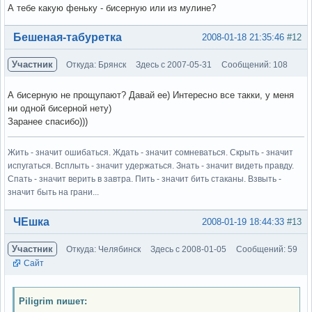
А тебе какую феньку - бисерную или из мулине?
Вне форума
Бешеная-табуретка
2008-01-18 21:35:46
#12
Участник
Откуда: Брянск
Здесь с 2007-05-31
Сообщений: 108
А бисерную не прощупают? Давай ее) Интересно все такки, у меня
ни одной бисерной нету)
Заранее спасибо)))
Жить - значит ошибаться. Ждать - значит сомневаться. Скрыть - значит
испугаться. Всплыть - значит удержаться. Знать - значит видеть правду.
Спать - значит верить в завтра. Пить - значит бить стаканы. Взвыть -
значит быть на грани...
Вне форума
ЧЕшка
2008-01-19 18:44:33
#13
Участник
Откуда: Челябинск
Здесь с 2008-01-05
Сообщений: 59
Сайт
Piligrim пишет: