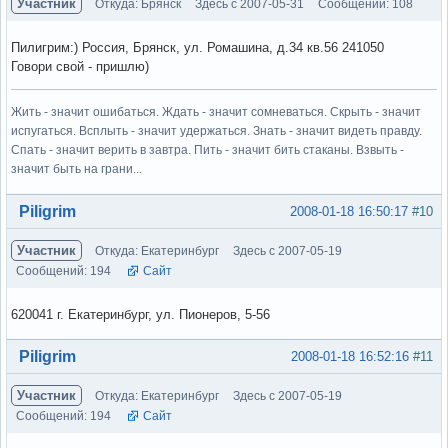
Участник
Откуда: Брянск
Здесь с 2007-05-31
Сообщений: 108
Пилигрим:) Россия, Брянск, ул. Ромашина, д.34 кв.56 241050
Говори свой - пришлю)
Жить - значит ошибаться. Ждать - значит сомневаться. Скрыть - значит
испугаться. Всплыть - значит удержаться. Знать - значит видеть правду.
Спать - значит верить в завтра. Пить - значит бить стаканы. Взвыть -
значит быть на грани...
Вне форума
Piligrim
2008-01-18 16:50:17
#10
Участник
Откуда: Екатеринбург
Здесь с 2007-05-19
Сообщений: 194
Сайт
620041 г. Екатеринбург, ул. Пионеров, 5-56
Вне форума
Piligrim
2008-01-18 16:52:16
#11
Участник
Откуда: Екатеринбург
Здесь с 2007-05-19
Сообщений: 194
Сайт