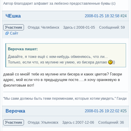
Автор благодарит алфавит за любезно предоставленные буквы (с)
Вне форума
ЧЕшка
2008-01-25 18:32:58
#24
Участник
Откуда: Челябинск
Здесь с 2008-01-05
Сообщений: 59
Сайт
Верочка пишет:
Давайте, я тоже ещё с кем-нибудь обменяюсь, что ли...
Только, если что, из мулине не умею, из бисера делаю
))
давай со мной! тебе из мулине или бисера и каких цветов? Говори
адрес, мой если что в предыдущем посте.....я хочу оранжевую в
фиолетовым вот!
"Мы сами должны быть теми переменами, которые хотим увидеть." Ганди
Вне форума
Верочка
2008-01-26 19:22:02
#25
Участник
Откуда: Ульяновск
Здесь с 2007-12-06
Сообщений: 36