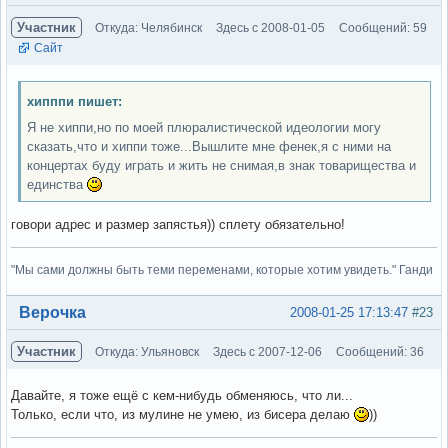
Участник
Откуда: Челябинск
Здесь с 2008-01-05
Сообщений: 59
Сайт
хипппи пишет:
Я не хиппи,но по моей плюралистической идеологии могу
сказать,что и хиппи тоже...Вышлите мне фенек,я с ними на
концертах буду играть и жить не снимая,в знак товарищества и
единства
говори адрес и размер запястья)) сплету обязательно!
"Мы сами должны быть теми переменами, которые хотим увидеть." Ганди
Вне форума
Верочка
2008-01-25 17:13:47
#23
Участник
Откуда: Ульяновск
Здесь с 2007-12-06
Сообщений: 36
Давайте, я тоже ещё с кем-нибудь обменяюсь, что ли...
Только, если что, из мулине не умею, из бисера делаю
))