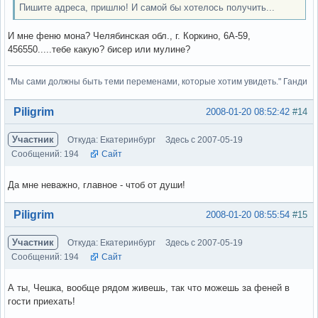
Пишите адреса, пришлю! И самой бы хотелось получить...
И мне феню мона? Челябинская обл., г. Коркино, 6А-59,
456550.....тебе какую? бисер или мулине?
"Мы сами должны быть теми переменами, которые хотим увидеть." Ганди
Вне форума
Piligrim
2008-01-20 08:52:42
#14
Участник
Откуда: Екатеринбург
Здесь с 2007-05-19
Сообщений: 194
Сайт
Да мне неважно, главное - чтоб от души!
Вне форума
Piligrim
2008-01-20 08:55:54
#15
Участник
Откуда: Екатеринбург
Здесь с 2007-05-19
Сообщений: 194
Сайт
А ты, Чешка, вообще рядом живешь, так что можешь за феней в
гости приехать!