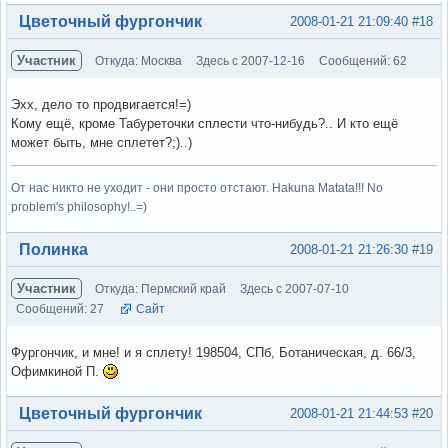
Вне форума
Цветочный фургончик
2008-01-21 21:09:40
#18
Участник
Откуда: Москва
Здесь с 2007-12-16
Сообщений: 62
Эхх, дело то продвигается!=)
Кому ещё, кроме Табуреточки сплести что-нибудь?.. И кто ещё
может быть, мне сплетет?;)..)
От нас никто не уходит - они просто отстают. Hakuna Matata!!! No
problem's philosophy!..=)
Вне форума
Полинка
2008-01-21 21:26:30
#19
Участник
Откуда: Пермский край
Здесь с 2007-07-10
Сообщений: 27
Сайт
Фургончик, и мне! и я сплету! 198504, СПб, Ботаническая, д. 66/3,
Офимкиной П.
Вне форума
Цветочный фургончик
2008-01-21 21:44:53
#20