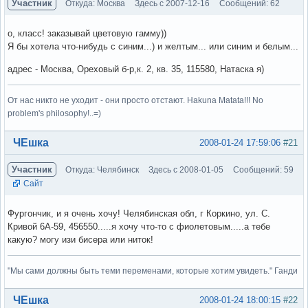
Участник
Откуда: Москва
Здесь с 2007-12-16
Сообщений: 62
о, класс! заказывай цветовую гамму))
Я бы хотела что-нибудь с синим...) и желтым... или синим и белым...
адрес - Москва, Ореховый б-р,к. 2, кв. 35, 115580, Натаска я)
От нас никто не уходит - они просто отстают. Hakuna Matata!!! No
problem's philosophy!..=)
Вне форума
ЧЕшка
2008-01-24 17:59:06
#21
Участник
Откуда: Челябинск
Здесь с 2008-01-05
Сообщений: 59
Сайт
Фургончик, и я очень хочу! Челябинская обл, г Коркино, ул. С.
Кривой 6А-59, 456550.....я хочу что-то с фиолетовым.....а тебе
какую? могу изи бисера или ниток!
"Мы сами должны быть теми переменами, которые хотим увидеть." Ганди
Вне форума
ЧЕшка
2008-01-24 18:00:15
#22