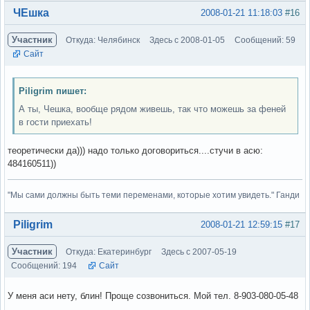
Вне форума
ЧЕшка
2008-01-21 11:18:03
#16
Участник
Откуда: Челябинск
Здесь с 2008-01-05
Сообщений: 59
Сайт
Piligrim пишет:
А ты, Чешка, вообще рядом живешь, так что можешь за феней
в гости приехать!
теоретически да))) надо только договориться....стучи в асю:
484160511))
"Мы сами должны быть теми переменами, которые хотим увидеть." Ганди
Вне форума
Piligrim
2008-01-21 12:59:15
#17
Участник
Откуда: Екатеринбург
Здесь с 2007-05-19
Сообщений: 194
Сайт
У меня аси нету, блин! Проще созвониться. Мой тел. 8-903-080-05-48