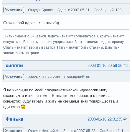
Участник
Откуда: Брянск
Здесь с 2007-05-31
Сообщений: 108
Скажи свой адрес - я вышлю)))
Жить - значит ошибаться. Ждать - значит сомневаться. Скрыть - значит
испугаться. Всплыть - значит удержаться. Знать - значит видеть правду.
Спать - значит верить в завтра. Пить - значит бить стаканы. Взвыть -
значит быть на грани...
Вне форума
хипппи
2008-01-16 20:58:36
#3
Участник
Здесь с 2007-12-09
Сообщений: 86
Я не хиппи,но по моей плюралистической идеологии могу
сказать,что и хиппи тоже...Вышлите мне фенек,я с ними на
концертах буду играть и жить не снимая,в знак товарищества и
единства
Вне форума
Фенька
2008-01-16 22:31:35
#4
Участник
Откуда: Нижний Н.
Здесь с 2007-05-28
Сообщений: 1