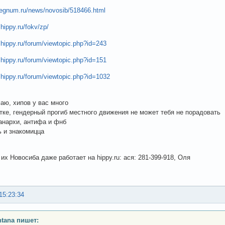
regnum.ru/news/novosib/518466.html
hippy.ru/fokv/zp/
.hippy.ru/forum/viewtopic.php?id=243
.hippy.ru/forum/viewtopic.php?id=151
.hippy.ru/forum/viewtopic.php?id=1032
маю, хипов у вас много
тке, гендерный прогиб местного движения не может тебя не порадовать
 анархи, антифа и фнб
ь и знакомицца
их Новосиба даже работает на hippy.ru: ася: 281-399-918, Оля
15:23:34
tana пишет: