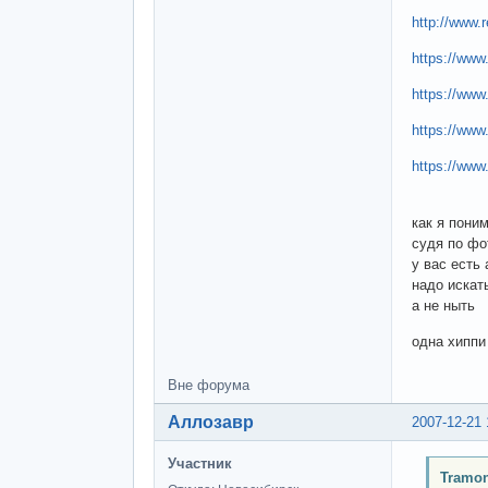
http://www.
https://www.
https://www
https://www
https://www
как я пони
судя по фо
у вас есть
надо искат
а не ныть
одна хиппи 
Вне форума
Аллозавр
2007-12-21 
Участник
Tramon