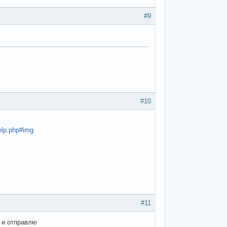
#9
#10
elp.php#img
#11
 и отправлю