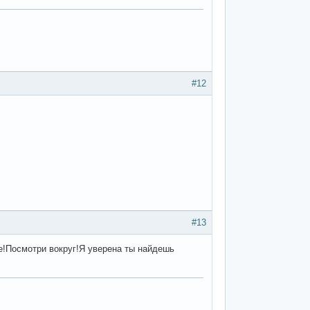
#12
#13
е!Посмотри вокруг!Я уверена ты найдешь