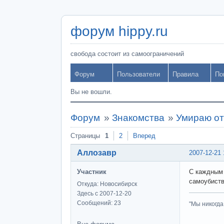
форум hippy.ru
свобода состоит из самоограничений
Форум
Пользователи
Правила
По
Вы не вошли.
Форум
»
Знакомства
»
Умираю от
Страницы
1
2
Вперед
Аллозавр
2007-12-21 
Участник
С каждным 
самоубиств
Откуда: Новосибирск
Здесь с 2007-12-20
Сообщений: 23
"Мы никогда