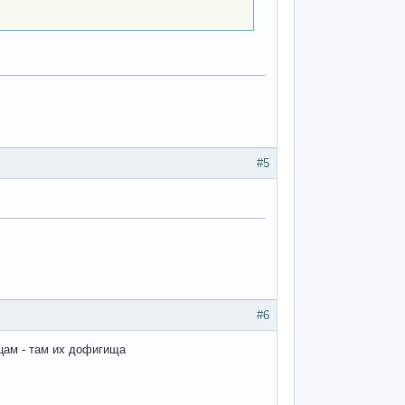
#5
#6
цам - там их дофигища