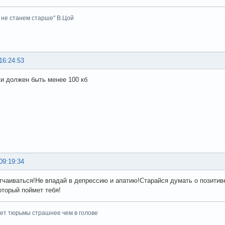
 не станем старше" В.Цой
16:24:53
ки должен быть менее 100 кб
09:19:34
тчаиваться!Не впадай в депрессию и апатию!Старайся думать о позитив
оторый поймет тебя!
ет тюрьмы страшнее чем в голове