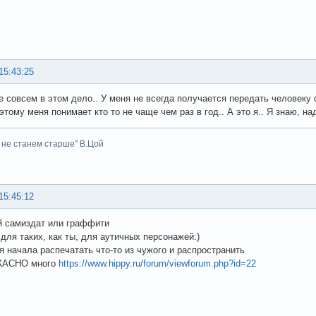
15:43:25
е совсем в этом дело.. У меня не всегда получается передать человеку 
этому меня понимает кто то не чаще чем раз в год.. А это я.. Я знаю, на
 не станем старше" В.Цой
15:45:12
й самиздат или граффити
 для таких, как ты, для аутичных персонажей:)
 начала распечатать что-то из чужого и распространить
ЖАСНО много
https://www.hippy.ru/forum/viewforum.php?id=22