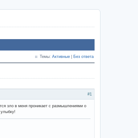
Темы:
Активные
|
Без ответа
#1
тся зло в меня проникает с размышлениями о
 улыбку!