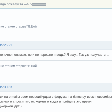
гда пожалуста ---> :-))))))))))))))
 не станем старше" В.Цой
15:26:21
конечно понимаю, но и не нарошно я ведь? Я ищу.. Так уж получается..
 не станем старше" В.Цой
15:30:33
ши на e-mailы всем новосибирцам с форума, на битлз.ру всем новосибир
омных и спроси, кто их кормит и когда и прийди в это время
-кор-концерт:)