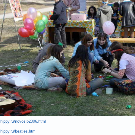
.hippy.ru/novosib2006.html
.hippy.ru/beatles.htm