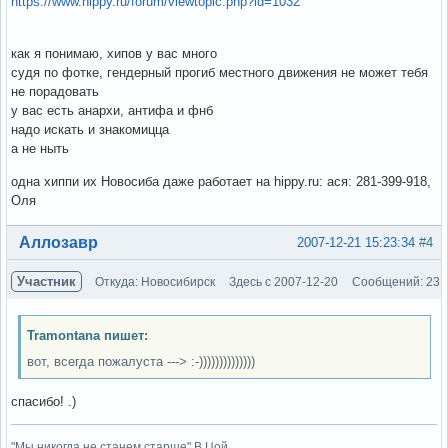
https://www.hippy.ru/forum/viewtopic.php?id=1032
как я понимаю, хипов у вас много
судя по фотке, гендерный прогиб местного движения не может тебя
не порадовать
у вас есть анархи, антифа и фнб
надо искать и знакомицца
а не ныть
одна хиппи их Новосиба даже работает на hippy.ru: ася: 281-399-918,
Оля
Вне форума
Аллозавр
2007-12-21 15:23:34
#4
Участник
Откуда: Новосибирск
Здесь с 2007-12-20
Сообщений: 23
Tramontana пишет:
вот, всегда пожалуста ---> :-))))))))))))))
спасибо! .)
"Мы никогда не станем старше" В.Цой