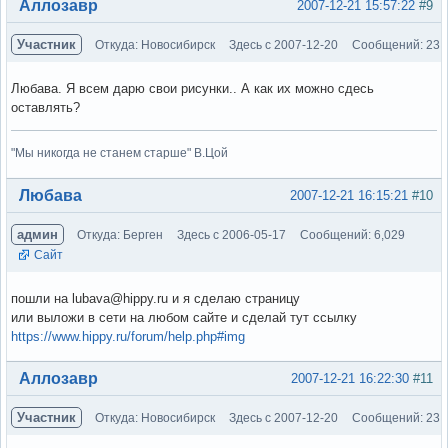
Вне форума
Аллозавр
2007-12-21 15:57:22
#9
Участник
Откуда: Новосибирск
Здесь с 2007-12-20
Сообщений: 23
Любава. Я всем дарю свои рисунки.. А как их можно сдесь
оставлять?
"Мы никогда не станем старше" В.Цой
Вне форума
Любава
2007-12-21 16:15:21
#10
админ
Откуда: Берген
Здесь с 2006-05-17
Сообщений: 6,029
Сайт
пошли на lubava@hippy.ru и я сделаю страницу
или выложи в сети на любом сайте и сделай тут ссылку
https://www.hippy.ru/forum/help.php#img
Вне форума
Аллозавр
2007-12-21 16:22:30
#11
Участник
Откуда: Новосибирск
Здесь с 2007-12-20
Сообщений: 23