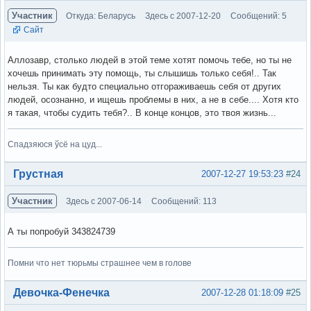
Участник
Откуда: Беларусь
Здесь с 2007-12-20
Сообщений: 5
Сайт
Аллозавр, столько людей в этой теме хотят помочь тебе, но ты не
хочешь принимать эту помощь, ты слышишь только себя!.. Так
нельзя. Ты как будто специально отгораживаешь себя от других
людей, осознанно, и ищешь проблемы в них, а не в себе.... Хотя кто
я такая, чтобы судить тебя?.. В конце концов, это твоя жизнь...
Спадзяюся ўсё на цуд...
Вне форума
Грустная
2007-12-27 19:53:23
#24
Участник
Здесь с 2007-06-14
Сообщений: 113
А ты попробуй 343824739
Помни что нет тюрьмы страшнее чем в голове
Вне форума
Девочка-Фенечка
2007-12-28 01:18:09
#25