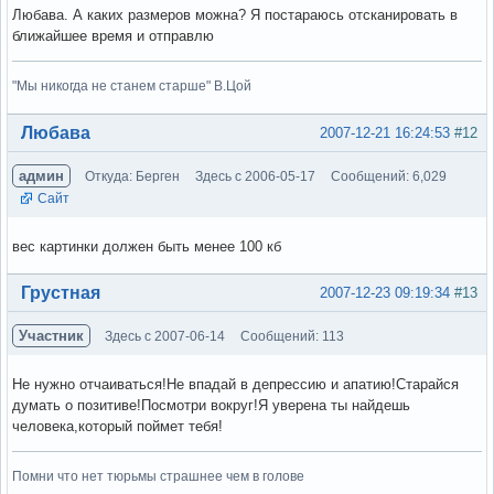
Любава. А каких размеров можна? Я постараюсь отсканировать в
ближайшее время и отправлю
"Мы никогда не станем старше" В.Цой
Вне форума
Любава
2007-12-21 16:24:53
#12
админ
Откуда: Берген
Здесь с 2006-05-17
Сообщений: 6,029
Сайт
вес картинки должен быть менее 100 кб
Вне форума
Грустная
2007-12-23 09:19:34
#13
Участник
Здесь с 2007-06-14
Сообщений: 113
Не нужно отчаиваться!Не впадай в депрессию и апатию!Старайся
думать о позитиве!Посмотри вокруг!Я уверена ты найдешь
человека,который поймет тебя!
Помни что нет тюрьмы страшнее чем в голове