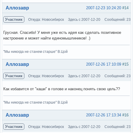
Вне форума
Аллозавр
2007-12-23 10:24:20
#14
Участник
Откуда: Новосибирск
Здесь с 2007-12-20
Сообщений: 23
Грусная. Спасибо! У меня уже есть идея как сделать позитивное
настроение и может найти единомышлиников! .)
"Мы никогда не станем старше" В.Цой
Вне форума
Аллозавр
2007-12-26 17:10:09
#15
Участник
Откуда: Новосибирск
Здесь с 2007-12-20
Сообщений: 23
Как избавится от "каши" в голове и наконец понять свою цель??
"Мы никогда не станем старше" В.Цой
Вне форума
Аллозавр
2007-12-26 17:13:34
#16
Участник
Откуда: Новосибирск
Здесь с 2007-12-20
Сообщений: 23