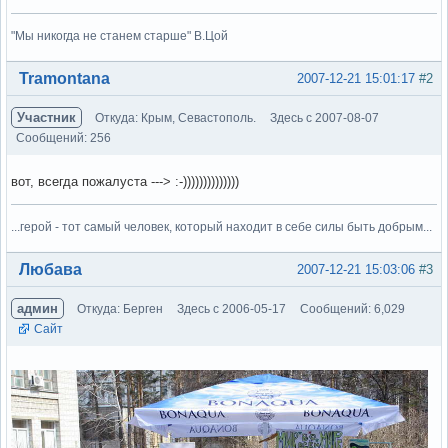
"Мы никогда не станем старше" В.Цой
Вне форума
Tramontana
2007-12-21 15:01:17
#2
Участник
Откуда: Крым, Севастополь.
Здесь с 2007-08-07
Сообщений: 256
вот, всегда пожалуста ---> :-))))))))))))))
...герой - тот самый человек, который находит в себе силы быть добрым...
Вне форума
Любава
2007-12-21 15:03:06
#3
админ
Откуда: Берген
Здесь с 2006-05-17
Сообщений: 6,029
Сайт