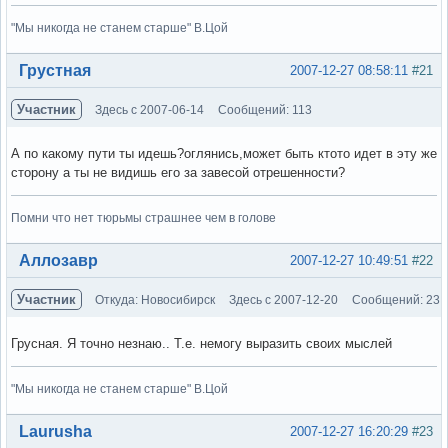
"Мы никогда не станем старше" В.Цой
Вне форума
Грустная
2007-12-27 08:58:11
#21
Участник
Здесь с 2007-06-14
Сообщений: 113
А по какому пути ты идешь?оглянись,может быть ктото идет в эту же
сторону а ты не видишь его за завесой отрешенности?
Помни что нет тюрьмы страшнее чем в голове
Вне форума
Аллозавр
2007-12-27 10:49:51
#22
Участник
Откуда: Новосибирск
Здесь с 2007-12-20
Сообщений: 23
Грусная. Я точно незнаю.. Т.е. немогу выразить своих мыслей
"Мы никогда не станем старше" В.Цой
Вне форума
Laurusha
2007-12-27 16:20:29
#23