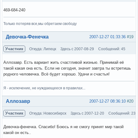
469-684-240
Только потеряв все,мы обретаем свободу
Вне форума
Девочка-Фенечка
2007-12-27 01:33:36
#19
Участник
Откуда: Липецк
Здесь с 2007-08-29
Сообщений: 45
Аллозавр. Есть вариант жить счастливой жизнью. Принимай её
такой какая она есть. Если не сегодня, значит завтра ты встретишь
родного человечка. Всё будет хорошо. Удачи и счастья!
Я - исключение, не нуждающееся в правилах...
Вне форума
Аллозавр
2007-12-27 08:36:10
#20
Участник
Откуда: Новосибирск
Здесь с 2007-12-20
Сообщений: 23
Девочка-фенечка. Спасибо! Боюсь я не смогу принят мир такой
какой он есть..