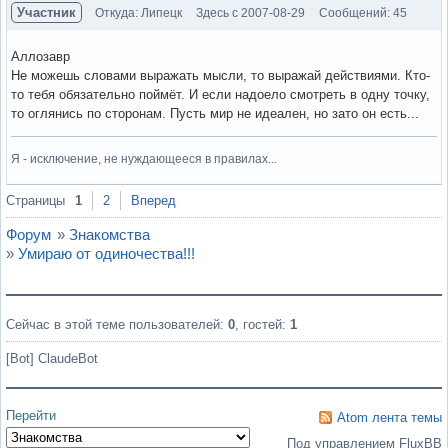
Участник
Откуда: Липецк
Здесь с 2007-08-29
Сообщений: 45
Аллозавр
Не можешь словами выражать мысли, то выражай действиями. Кто-
то тебя обязательно поймёт. И если надоело смотреть в одну точку,
то оглянись по сторонам. Пусть мир не идеален, но зато он есть...
Я - исключение, не нуждающееся в правилах...
Вне форума
Страницы
1
2
Вперед
Форум
»
Знакомства
»
Умираю от одиночества!!!
Сейчас в этой теме пользователей:
0
, гостей:
1
[Bot] ClaudeBot
Перейти
Atom лента темы
Под управлением FluxBB