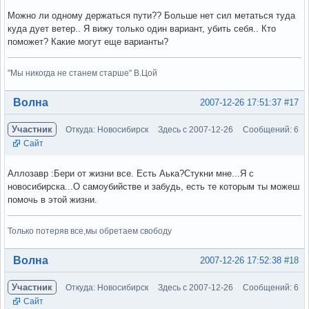
Можно ли одному держаться пути?? Больше нет сил метаться туда
куда дует ветер.. Я вижу только один вариант, убить себя.. Кто
поможет? Какие могут еще варианты?
"Мы никогда не станем старше" В.Цой
Вне форума
Волна
2007-12-26 17:51:37
#17
Участник
Откуда: Новосибирск
Здесь с 2007-12-26
Сообщений: 6
Сайт
Аллозавр :Бери от жизни все. Есть Аька?Стукни мне...Я с
новосибирска...О самоубийстве и забудь, есть те которым ты можеш
помочь в этой жизни.
Только потеряв все,мы обретаем свободу
Вне форума
Волна
2007-12-26 17:52:38
#18
Участник
Откуда: Новосибирск
Здесь с 2007-12-26
Сообщений: 6
Сайт