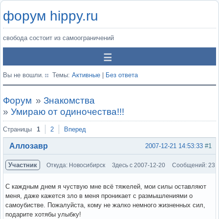
форум hippy.ru
свобода состоит из самоограничений
Вы не вошли.
Темы:
Активные
|
Без ответа
Форум
»
Знакомства
»
Умираю от одиночества!!!
Страницы
1
2
Вперед
Аллозавр
2007-12-21 14:53:33
#1
Участник
Откуда: Новосибирск
Здесь с 2007-12-20
Сообщений: 23
С каждным днем я чуствую мне всё тяжелей, мои силы оставляют
меня, даже кажется зло в меня проникает с размышлениями о
самоубистве. Пожалуйста, кому не жалко немного жизненных сил,
подарите хотябы улыбку!