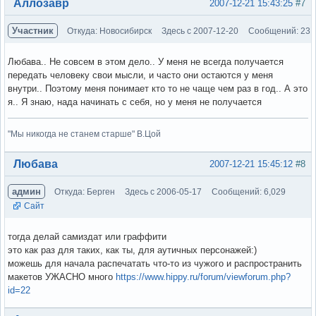
Вне форума
Аллозавр
2007-12-21 15:43:25
#7
Участник
Откуда: Новосибирск
Здесь с 2007-12-20
Сообщений: 23
Любава.. Не совсем в этом дело.. У меня не всегда получается
передать человеку свои мысли, и часто они остаются у меня
внутри.. Поэтому меня понимает кто то не чаще чем раз в год.. А это
я.. Я знаю, нада начинать с себя, но у меня не получается
"Мы никогда не станем старше" В.Цой
Вне форума
Любава
2007-12-21 15:45:12
#8
админ
Откуда: Берген
Здесь с 2006-05-17
Сообщений: 6,029
Сайт
тогда делай самиздат или граффити
это как раз для таких, как ты, для аутичных персонажей:)
можешь для начала распечатать что-то из чужого и распространить
макетов УЖАСНО много
https://www.hippy.ru/forum/viewforum.php?
id=22