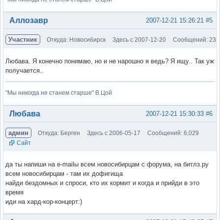
Вне форума
Аллозавр
2007-12-21 15:26:21
#5
Участник
Откуда: Новосибирск
Здесь с 2007-12-20
Сообщений: 23
Любава. Я конечно понимаю, но и не нарошно я ведь? Я ищу.. Так уж
получается..
"Мы никогда не станем старше" В.Цой
Вне форума
Любава
2007-12-21 15:30:33
#6
админ
Откуда: Берген
Здесь с 2006-05-17
Сообщений: 6,029
Сайт
да ты напиши на e-mailы всем новосибирцам с форума, на битлз.ру
всем новосибирцам - там их дофигища
найди бездомных и спроси, кто их кормит и когда и прийди в это
время
иди на хард-кор-концерт:)