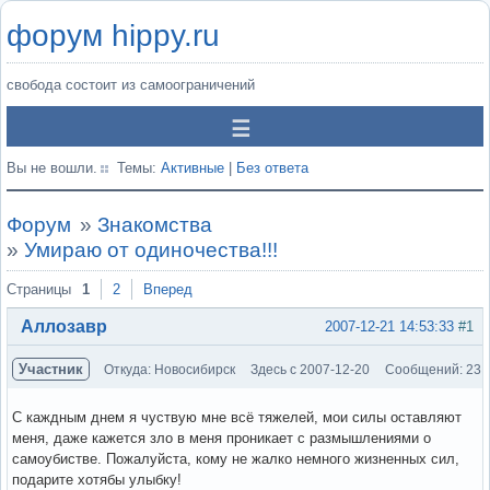
форум hippy.ru
свобода состоит из самоограничений
Вы не вошли.
Темы:
Активные
|
Без ответа
Форум
»
Знакомства
»
Умираю от одиночества!!!
Страницы
1
2
Вперед
Аллозавр
2007-12-21 14:53:33
#1
Участник
Откуда: Новосибирск
Здесь с 2007-12-20
Сообщений: 23
С каждным днем я чуствую мне всё тяжелей, мои силы оставляют
меня, даже кажется зло в меня проникает с размышлениями о
самоубистве. Пожалуйста, кому не жалко немного жизненных сил,
подарите хотябы улыбку!