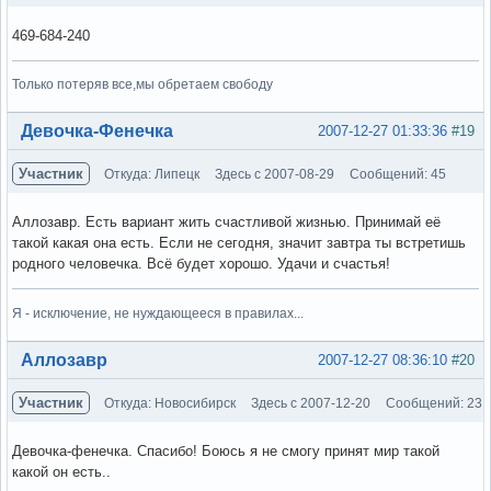
469-684-240
Только потеряв все,мы обретаем свободу
Вне форума
Девочка-Фенечка
2007-12-27 01:33:36
#19
Участник
Откуда: Липецк
Здесь с 2007-08-29
Сообщений: 45
Аллозавр. Есть вариант жить счастливой жизнью. Принимай её
такой какая она есть. Если не сегодня, значит завтра ты встретишь
родного человечка. Всё будет хорошо. Удачи и счастья!
Я - исключение, не нуждающееся в правилах...
Вне форума
Аллозавр
2007-12-27 08:36:10
#20
Участник
Откуда: Новосибирск
Здесь с 2007-12-20
Сообщений: 23
Девочка-фенечка. Спасибо! Боюсь я не смогу принят мир такой
какой он есть..