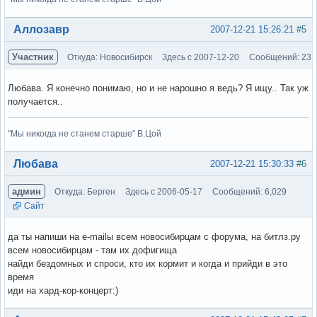
Вне форума
Аллозавр
2007-12-21 15:26:21
#5
Участник
Откуда: Новосибирск
Здесь с 2007-12-20
Сообщений: 23
Любава. Я конечно понимаю, но и не нарошно я ведь? Я ищу.. Так уж
получается..
"Мы никогда не станем старше" В.Цой
Вне форума
Любава
2007-12-21 15:30:33
#6
админ
Откуда: Берген
Здесь с 2006-05-17
Сообщений: 6,029
Сайт
да ты напиши на e-mailы всем новосибирцам с форума, на битлз.ру
всем новосибирцам - там их дофигища
найди бездомных и спроси, кто их кормит и когда и прийди в это
время
иди на хард-кор-концерт:)