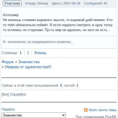
Участник
Откуда: Липецк
Здесь с 2007-08-29
Сообщений: 45
Аллозавр
Не можешь словами выражать мысли, то выражай действиями. Кто-
то тебя обязательно поймёт. И если надоело смотреть в одну точку,
то оглянись по сторонам. Пусть мир не идеален, но зато он есть...
Я - исключение, не нуждающееся в правилах...
Вне форума
Страницы
1
2
Вперед
Форум
»
Знакомства
»
Умираю от одиночества!!!
Сейчас в этой теме пользователей:
0
, гостей:
1
[Bot] ClaudeBot
Перейти
Atom лента темы
Под управлением FluxBB