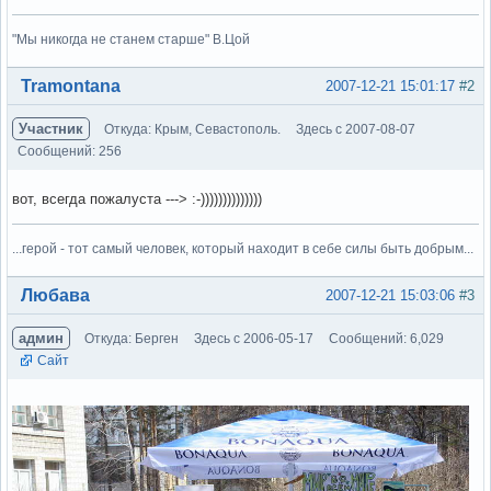
"Мы никогда не станем старше" В.Цой
Вне форума
Tramontana
2007-12-21 15:01:17
#2
Участник
Откуда: Крым, Севастополь.
Здесь с 2007-08-07
Сообщений: 256
вот, всегда пожалуста ---> :-))))))))))))))
...герой - тот самый человек, который находит в себе силы быть добрым...
Вне форума
Любава
2007-12-21 15:03:06
#3
админ
Откуда: Берген
Здесь с 2006-05-17
Сообщений: 6,029
Сайт