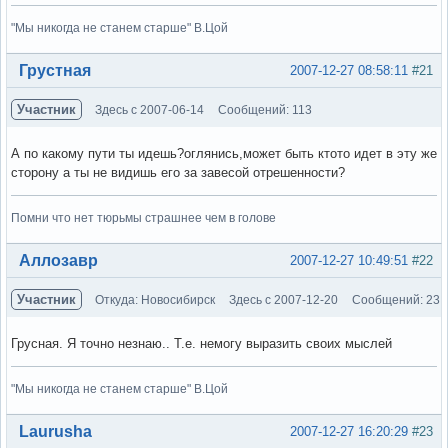
"Мы никогда не станем старше" В.Цой
Вне форума
Грустная
2007-12-27 08:58:11
#21
Участник
Здесь с 2007-06-14
Сообщений: 113
А по какому пути ты идешь?оглянись,может быть ктото идет в эту же
сторону а ты не видишь его за завесой отрешенности?
Помни что нет тюрьмы страшнее чем в голове
Вне форума
Аллозавр
2007-12-27 10:49:51
#22
Участник
Откуда: Новосибирск
Здесь с 2007-12-20
Сообщений: 23
Грусная. Я точно незнаю.. Т.е. немогу выразить своих мыслей
"Мы никогда не станем старше" В.Цой
Вне форума
Laurusha
2007-12-27 16:20:29
#23