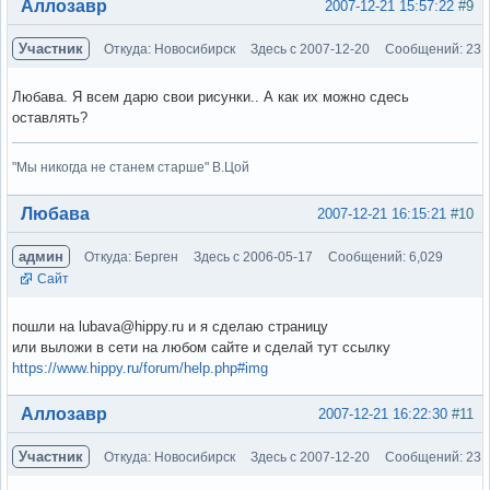
Вне форума
Аллозавр
2007-12-21 15:57:22
#9
Участник
Откуда: Новосибирск
Здесь с 2007-12-20
Сообщений: 23
Любава. Я всем дарю свои рисунки.. А как их можно сдесь
оставлять?
"Мы никогда не станем старше" В.Цой
Вне форума
Любава
2007-12-21 16:15:21
#10
админ
Откуда: Берген
Здесь с 2006-05-17
Сообщений: 6,029
Сайт
пошли на lubava@hippy.ru и я сделаю страницу
или выложи в сети на любом сайте и сделай тут ссылку
https://www.hippy.ru/forum/help.php#img
Вне форума
Аллозавр
2007-12-21 16:22:30
#11
Участник
Откуда: Новосибирск
Здесь с 2007-12-20
Сообщений: 23