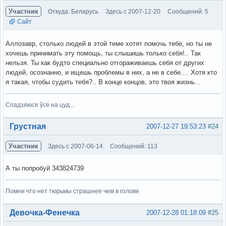
Участник
Откуда: Беларусь
Здесь с 2007-12-20
Сообщений: 5
Сайт
Аллозавр, столько людей в этой теме хотят помочь тебе, но ты не
хочешь принимать эту помощь, ты слышишь только себя!.. Так
нельзя. Ты как будто специально отгораживаешь себя от других
людей, осознанно, и ищешь проблемы в них, а не в себе.... Хотя кто
я такая, чтобы судить тебя?.. В конце концов, это твоя жизнь...
Спадзяюся ўсё на цуд...
Вне форума
Грустная
2007-12-27 19:53:23
#24
Участник
Здесь с 2007-06-14
Сообщений: 113
А ты попробуй 343824739
Помни что нет тюрьмы страшнее чем в голове
Вне форума
Девочка-Фенечка
2007-12-28 01:18:09
#25