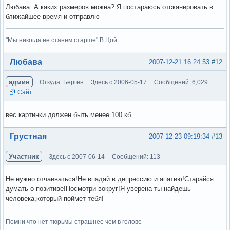
Любава. А каких размеров можна? Я постараюсь отсканировать в
ближайшее время и отправлю
"Мы никогда не станем старше" В.Цой
Вне форума
Любава
2007-12-21 16:24:53
#12
админ
Откуда: Берген
Здесь с 2006-05-17
Сообщений: 6,029
Сайт
вес картинки должен быть менее 100 кб
Вне форума
Грустная
2007-12-23 09:19:34
#13
Участник
Здесь с 2007-06-14
Сообщений: 113
Не нужно отчаиваться!Не впадай в депрессию и апатию!Старайся
думать о позитиве!Посмотри вокруг!Я уверена ты найдешь
человека,который поймет тебя!
Помни что нет тюрьмы страшнее чем в голове