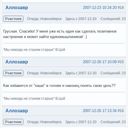
Вне форума
Аллозавр
2007-12-23 10:24:20
#14
Участник
Откуда: Новосибирск
Здесь с 2007-12-20
Сообщений: 23
Грусная. Спасибо! У меня уже есть идея как сделать позитивное
настроение и может найти единомышлиников! .)
"Мы никогда не станем старше" В.Цой
Вне форума
Аллозавр
2007-12-26 17:10:09
#15
Участник
Откуда: Новосибирск
Здесь с 2007-12-20
Сообщений: 23
Как избавится от "каши" в голове и наконец понять свою цель??
"Мы никогда не станем старше" В.Цой
Вне форума
Аллозавр
2007-12-26 17:13:34
#16
Участник
Откуда: Новосибирск
Здесь с 2007-12-20
Сообщений: 23