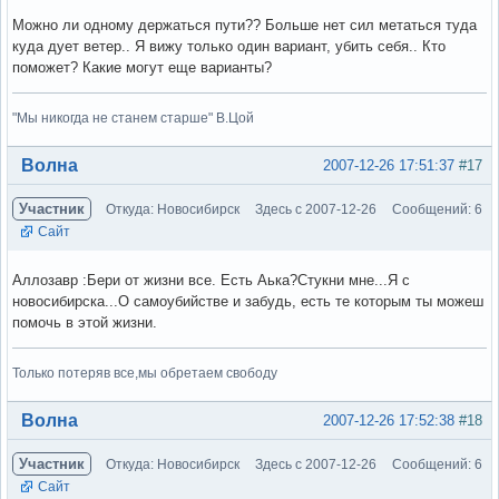
Можно ли одному держаться пути?? Больше нет сил метаться туда
куда дует ветер.. Я вижу только один вариант, убить себя.. Кто
поможет? Какие могут еще варианты?
"Мы никогда не станем старше" В.Цой
Вне форума
Волна
2007-12-26 17:51:37
#17
Участник
Откуда: Новосибирск
Здесь с 2007-12-26
Сообщений: 6
Сайт
Аллозавр :Бери от жизни все. Есть Аька?Стукни мне...Я с
новосибирска...О самоубийстве и забудь, есть те которым ты можеш
помочь в этой жизни.
Только потеряв все,мы обретаем свободу
Вне форума
Волна
2007-12-26 17:52:38
#18
Участник
Откуда: Новосибирск
Здесь с 2007-12-26
Сообщений: 6
Сайт