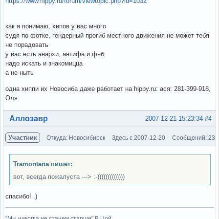
https://www.hippy.ru/forum/viewtopic.php?id=1032
как я понимаю, хипов у вас много
судя по фотке, гендерный прогиб местного движения не может тебя
не порадовать
у вас есть анархи, антифа и фнб
надо искать и знакомицца
а не ныть
одна хиппи их Новосиба даже работает на hippy.ru: ася: 281-399-918,
Оля
Вне форума
Аллозавр
2007-12-21 15:23:34
#4
Участник
Откуда: Новосибирск
Здесь с 2007-12-20
Сообщений: 23
Tramontana пишет:
вот, всегда пожалуста ---> :-))))))))))))))
спасибо! .)
"Мы никогда не станем старше" В.Цой