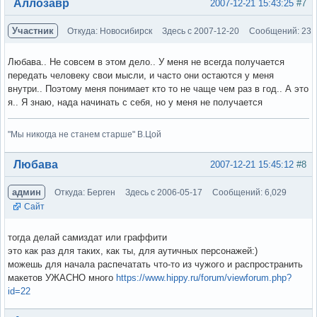
Вне форума
Аллозавр
2007-12-21 15:43:25
#7
Участник
Откуда: Новосибирск
Здесь с 2007-12-20
Сообщений: 23
Любава.. Не совсем в этом дело.. У меня не всегда получается
передать человеку свои мысли, и часто они остаются у меня
внутри.. Поэтому меня понимает кто то не чаще чем раз в год.. А это
я.. Я знаю, нада начинать с себя, но у меня не получается
"Мы никогда не станем старше" В.Цой
Вне форума
Любава
2007-12-21 15:45:12
#8
админ
Откуда: Берген
Здесь с 2006-05-17
Сообщений: 6,029
Сайт
тогда делай самиздат или граффити
это как раз для таких, как ты, для аутичных персонажей:)
можешь для начала распечатать что-то из чужого и распространить
макетов УЖАСНО много
https://www.hippy.ru/forum/viewforum.php?
id=22