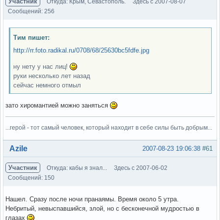
Участник
Откуда: Крым, Севастополь.
Здесь с 2007-08-07
Сообщений: 256
Тим пишет:
http://rr.foto.radikal.ru/0708/68/25630bc5fdfe.jpg
ну нету у нас лиц!
руки несколько лет назад
сейчас немного отмыл
зато хиромантией можно заняться
...герой - тот самый человек, который находит в себе силы быть добрым...
Вне форума
Azile
2007-08-23 19:06:38
#61
Участник
Откуда: кабы я знал...
Здесь с 2007-06-02
Сообщений: 150
Нашел. Сразу после ночи пранаямы. Время около 5 утра.
Небритый, невыспавшийся, злой, но с бесконечной мудростью в
глазах