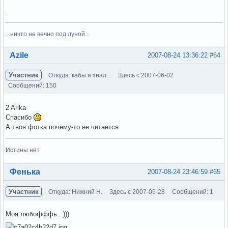
.
...ничто не вечно под луной...
Вне форума
Azile
2007-08-24 13:36:22
#64
Участник
Откуда: кабы я знал...
Здесь с 2007-06-02
Сообщений: 150
2 Arika
Спасибо
А твоя фотка почему-то не читается
Истины нет
Вне форума
Фенька
2007-08-24 23:46:59
#65
Участник
Откуда: Нижний Н.
Здесь с 2007-05-28
Сообщений: 1
Моя любофффь...)))