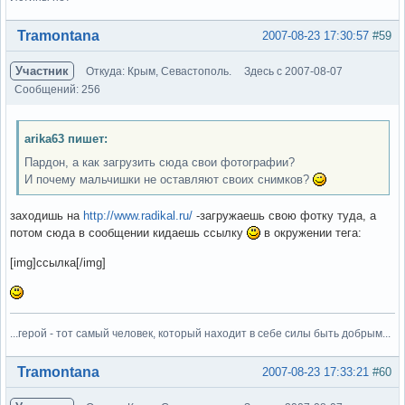
Вне форума
Tramontana
2007-08-23 17:30:57
#59
Участник
Откуда: Крым, Севастополь.
Здесь с 2007-08-07
Сообщений: 256
arika63 пишет:
Пардон, а как загрузить сюда свои фотографии?
И почему мальчишки не оставляют своих снимков?
заходишь на
http://www.radikal.ru/
-загружаешь свою фотку туда, а
потом сюда в сообщении кидаешь ссылку
в окружении тега:
[img]ссылка[/img]
...герой - тот самый человек, который находит в себе силы быть добрым...
Вне форума
Tramontana
2007-08-23 17:33:21
#60