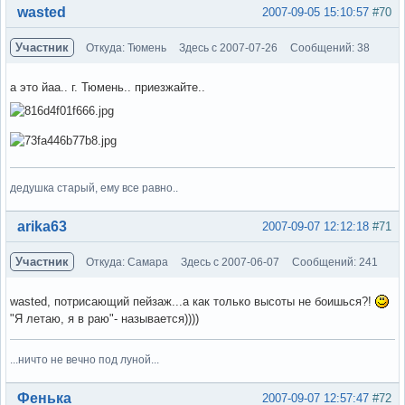
Вне форума
wasted
2007-09-05 15:10:57
#70
Участник
Откуда: Тюмень
Здесь с 2007-07-26
Сообщений: 38
а это йаа.. г. Тюмень.. приезжайте..
дедушка старый, ему все равно..
Вне форума
arika63
2007-09-07 12:12:18
#71
Участник
Откуда: Самара
Здесь с 2007-06-07
Сообщений: 241
wasted, потрисающий пейзаж...а как только высоты не боишься?!
"Я летаю, я в раю"- называется))))
...ничто не вечно под луной...
Вне форума
Фенька
2007-09-07 12:57:47
#72