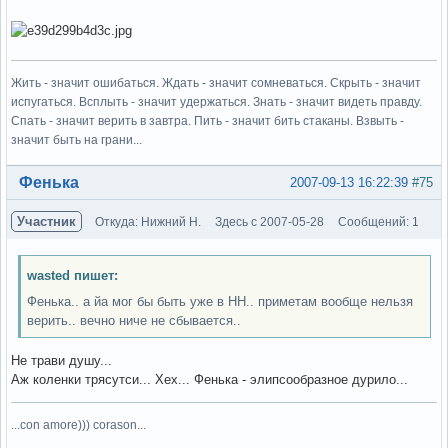
Жить - значит ошибаться. Ждать - значит сомневаться. Скрыть - значит
испугаться. Всплыть - значит удержаться. Знать - значит видеть правду.
Спать - значит верить в завтра. Пить - значит бить стаканы. Взвыть -
значит быть на грани...
Вне форума
Фенька
2007-09-13 16:22:39
#75
Участник
Откуда: Нижний Н.
Здесь с 2007-05-28
Сообщений: 1
wasted пишет:
Фенька.. а йа мог бы быть уже в НН.. приметам вообще нельзя
верить.. вечно ниче не сбывается..
Не трави душу...
Аж коленки трясутси... Хех... Фенька - элипсообразное дурило...
...con amore))) corason...