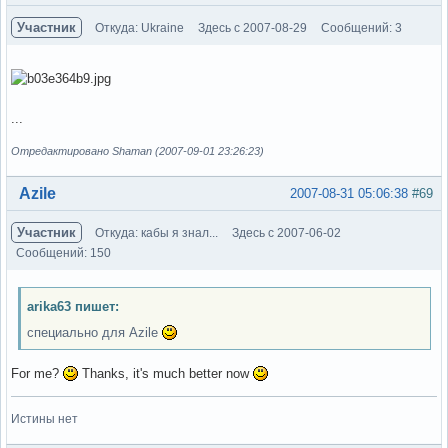
Участник
Откуда: Ukraine
Здесь с 2007-08-29
Сообщений: 3
...
Отредактировано Shaman (2007-09-01 23:26:23)
Вне форума
Azile
2007-08-31 05:06:38
#69
Участник
Откуда: кабы я знал...
Здесь с 2007-06-02
Сообщений: 150
arika63 пишет:
специально для Azile
For me?
Thanks, it's much better now
Истины нет