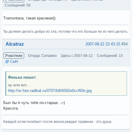
Сообщений: 56
Tramontana, такая красивая))
Ты должен делать добро из зла, потому что его больше не из чего делать.
Вне форума
Alcatraz
2007-08-22 22:43:15
#54
Участник
Откуда: Силамяэ
Здесь с 2007-06-12
Сообщений: 15
Сайт
Фенька пишет:
ну или вот...
http://re.foto.radikal.ru/0707/b9/6592e0ccf60e.jpg
Был бы я чуть тебя по-старше...=)
Красота.
Каждый атом погибает после жизни,каждая травинка - это душа.