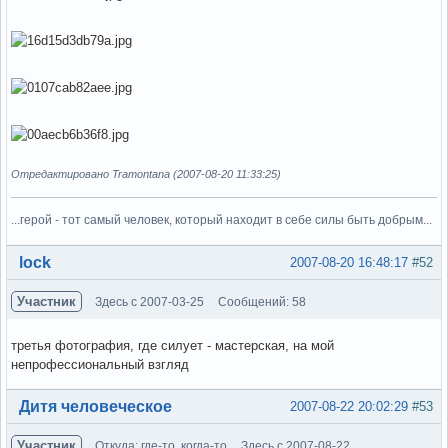
Отредактировано Tramontana (2007-08-20 11:33:25)
...герой - тот самый человек, который находит в себе силы быть добрым...
Вне форума
lock
2007-08-20 16:48:17
#52
Участник
Здесь с 2007-03-25
Сообщений: 58
третья фотография, где силует - мастерская, на мой
непрофессиональный взгляд
Вне форума
Дитя человеческое
2007-08-22 20:02:29
#53
Участник
Откуда: где-то, когда-то
Здесь с 2007-08-22