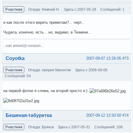
Участник
Откуда: Нижний Н.
Здесь с 2007-05-28
Сообщений: 1
и как после этого верить приметам?... черт...
Чудеса, конечно, есть... но, видимо, в Тюмени...
...con amore))) corason...
Вне форума
Coyotka
2007-09-07 13:26:05
#73
Участник
Откуда: прерия Магнитки
Здесь с 2006-09-06
Сообщений: 54
на первой фотке я слева, на второй просто я:)
Вне форума
Бешеная-табуретка
2007-09-12 13:50:50
#74
Участник
Откуда: Брянск
Здесь с 2007-05-31
Сообщений: 108