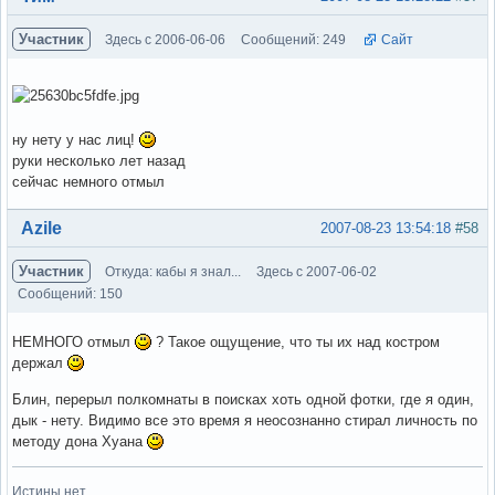
Участник
Здесь с 2006-06-06
Сообщений: 249
Сайт
ну нету у нас лиц!
руки несколько лет назад
сейчас немного отмыл
Вне форума
Azile
2007-08-23 13:54:18
#58
Участник
Откуда: кабы я знал...
Здесь с 2007-06-02
Сообщений: 150
НЕМНОГО отмыл
? Такое ощущение, что ты их над костром
держал
Блин, перерыл полкомнаты в поисках хоть одной фотки, где я один,
дык - нету. Видимо все это время я неосознанно стирал личность по
методу дона Хуана
Истины нет