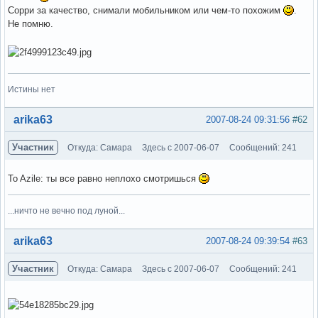
Сорри за качество, снимали мобильником или чем-то похожим
.
Не помню.
Истины нет
Вне форума
arika63
2007-08-24 09:31:56
#62
Участник
Откуда: Самара
Здесь с 2007-06-07
Сообщений: 241
To Azile: ты все равно неплохо смотришься
...ничто не вечно под луной...
Вне форума
arika63
2007-08-24 09:39:54
#63
Участник
Откуда: Самара
Здесь с 2007-06-07
Сообщений: 241