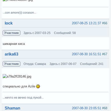
...con amore))) corason...
Вне форума
lock
2007-08-25 13:21:37
#66
Участник
Здесь с 2007-03-25
Сообщений: 58
шикарная киса
Вне форума
arika63
2007-08-30 16:51:51
#67
Участник
Откуда: Самара
Здесь с 2007-06-07
Сообщений: 241
специально для Azile
...ничто не вечно под луной...
Вне форума
Shaman
2007-08-30 23:05:51
#68