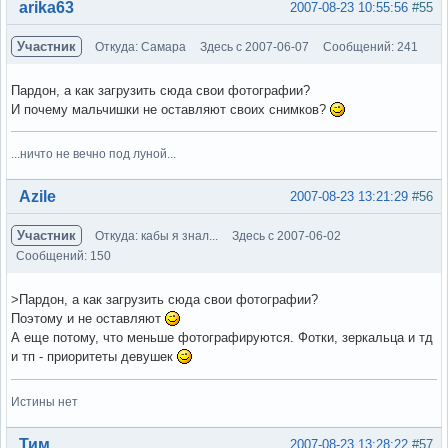
Вне форума
arika63
2007-08-23 10:55:56
#55
Участник
Откуда: Самара
Здесь с 2007-06-07
Сообщений: 241
Пардон, а как загрузить сюда свои фотографии?
И почему мальчишки не оставляют своих снимков?
...ничто не вечно под луной...
Вне форума
Azile
2007-08-23 13:21:29
#56
Участник
Откуда: кабы я знал...
Здесь с 2007-06-02
Сообщений: 150
>Пардон, а как загрузить сюда свои фотографии?
Поэтому и не оставляют
А еще потому, что меньше фотографируются. Фотки, зеркальца и тд
и тп - приоритеты девушек
Истины нет
Вне форума
Тим
2007-08-23 13:28:22
#57