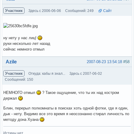
Участник
Здесь с 2006-06-06
Сообщений: 249
Сайт
ну нету у нас лиц!
руки несколько лет назад
сейчас немного отмыл
Вне форума
Azile
2007-08-23 13:54:18
#58
Участник
Откуда: кабы я знал...
Здесь с 2007-06-02
Сообщений: 150
НЕМНОГО отмыл
? Такое ощущение, что ты их над костром
держал
Блин, перерыл полкомнаты в поисках хоть одной фотки, где я один,
дык - нету. Видимо все это время я неосознанно стирал личность по
методу дона Хуана
Истины нет