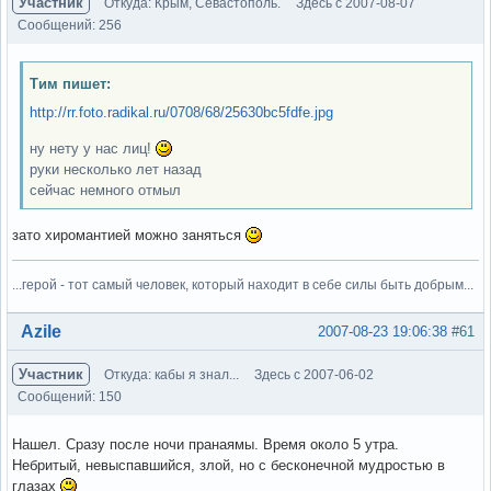
Участник
Откуда: Крым, Севастополь.
Здесь с 2007-08-07
Сообщений: 256
Тим пишет:
http://rr.foto.radikal.ru/0708/68/25630bc5fdfe.jpg
ну нету у нас лиц!
руки несколько лет назад
сейчас немного отмыл
зато хиромантией можно заняться
...герой - тот самый человек, который находит в себе силы быть добрым...
Вне форума
Azile
2007-08-23 19:06:38
#61
Участник
Откуда: кабы я знал...
Здесь с 2007-06-02
Сообщений: 150
Нашел. Сразу после ночи пранаямы. Время около 5 утра.
Небритый, невыспавшийся, злой, но с бесконечной мудростью в
глазах