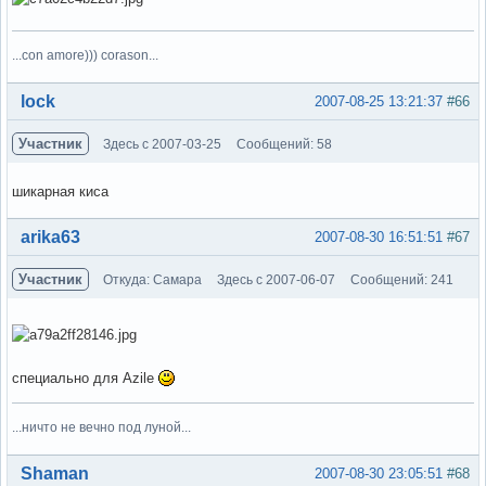
...con amore))) corason...
Вне форума
lock
2007-08-25 13:21:37
#66
Участник
Здесь с 2007-03-25
Сообщений: 58
шикарная киса
Вне форума
arika63
2007-08-30 16:51:51
#67
Участник
Откуда: Самара
Здесь с 2007-06-07
Сообщений: 241
специально для Azile
...ничто не вечно под луной...
Вне форума
Shaman
2007-08-30 23:05:51
#68