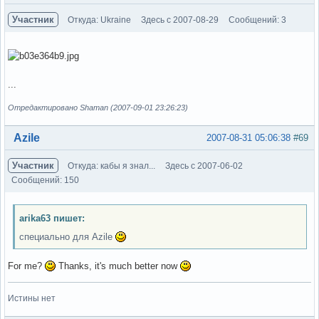
Участник
Откуда: Ukraine
Здесь с 2007-08-29
Сообщений: 3
...
Отредактировано Shaman (2007-09-01 23:26:23)
Вне форума
Azile
2007-08-31 05:06:38
#69
Участник
Откуда: кабы я знал...
Здесь с 2007-06-02
Сообщений: 150
arika63 пишет:
специально для Azile
For me?
Thanks, it's much better now
Истины нет