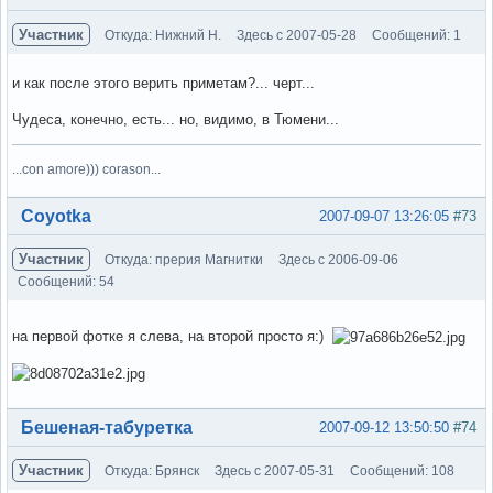
Участник
Откуда: Нижний Н.
Здесь с 2007-05-28
Сообщений: 1
и как после этого верить приметам?... черт...
Чудеса, конечно, есть... но, видимо, в Тюмени...
...con amore))) corason...
Вне форума
Coyotka
2007-09-07 13:26:05
#73
Участник
Откуда: прерия Магнитки
Здесь с 2006-09-06
Сообщений: 54
на первой фотке я слева, на второй просто я:)
Вне форума
Бешеная-табуретка
2007-09-12 13:50:50
#74
Участник
Откуда: Брянск
Здесь с 2007-05-31
Сообщений: 108