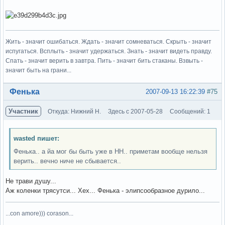
Жить - значит ошибаться. Ждать - значит сомневаться. Скрыть - значит
испугаться. Всплыть - значит удержаться. Знать - значит видеть правду.
Спать - значит верить в завтра. Пить - значит бить стаканы. Взвыть -
значит быть на грани...
Вне форума
Фенька
2007-09-13 16:22:39
#75
Участник
Откуда: Нижний Н.
Здесь с 2007-05-28
Сообщений: 1
wasted пишет:
Фенька.. а йа мог бы быть уже в НН.. приметам вообще нельзя
верить.. вечно ниче не сбывается..
Не трави душу...
Аж коленки трясутси... Хех... Фенька - элипсообразное дурило...
...con amore))) corason...