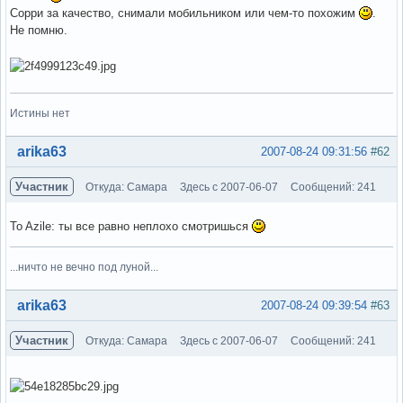
Сорри за качество, снимали мобильником или чем-то похожим
.
Не помню.
Истины нет
Вне форума
arika63
2007-08-24 09:31:56
#62
Участник
Откуда: Самара
Здесь с 2007-06-07
Сообщений: 241
To Azile: ты все равно неплохо смотришься
...ничто не вечно под луной...
Вне форума
arika63
2007-08-24 09:39:54
#63
Участник
Откуда: Самара
Здесь с 2007-06-07
Сообщений: 241