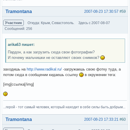
Вне форума
Tramontana
2007-08-23 17:30:57
#59
Участник
Откуда: Крым, Севастополь.
Здесь с 2007-08-07
Сообщений: 256
arika63 пишет:
Пардон, а как загрузить сюда свои фотографии?
И почему мальчишки не оставляют своих снимков?
заходишь на
http://www.radikal.ru/
-загружаешь свою фотку туда, а
потом сюда в сообщении кидаешь ссылку
в окружении тега:
[img]ссылка[/img]
...герой - тот самый человек, который находит в себе силы быть добрым...
Вне форума
Tramontana
2007-08-23 17:33:21
#60