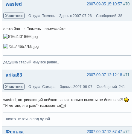
Вне форума
wasted
2007-09-05 15:10:57
#70
Участник
Откуда: Тюмень
Здесь с 2007-07-26
Сообщений: 38
а это йаа.. г. Тюмень.. приезжайте..
дедушка старый, ему все равно..
Вне форума
arika63
2007-09-07 12:12:18
#71
Участник
Откуда: Самара
Здесь с 2007-06-07
Сообщений: 241
wasted, потрисающий пейзаж...а как только высоты не боишься?!
"Я летаю, я в раю"- называется))))
...ничто не вечно под луной...
Вне форума
Фенька
2007-09-07 12:57:47
#72