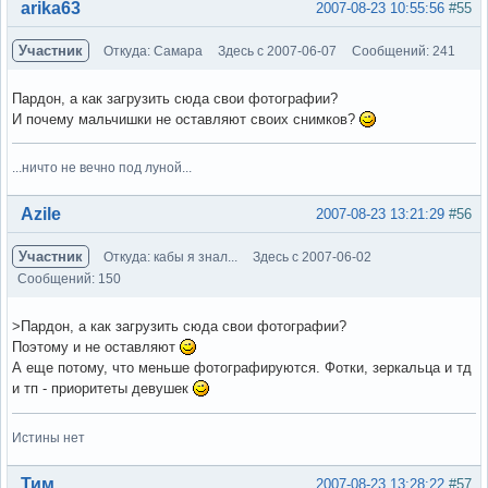
Вне форума
arika63
2007-08-23 10:55:56
#55
Участник
Откуда: Самара
Здесь с 2007-06-07
Сообщений: 241
Пардон, а как загрузить сюда свои фотографии?
И почему мальчишки не оставляют своих снимков?
...ничто не вечно под луной...
Вне форума
Azile
2007-08-23 13:21:29
#56
Участник
Откуда: кабы я знал...
Здесь с 2007-06-02
Сообщений: 150
>Пардон, а как загрузить сюда свои фотографии?
Поэтому и не оставляют
А еще потому, что меньше фотографируются. Фотки, зеркальца и тд
и тп - приоритеты девушек
Истины нет
Вне форума
Тим
2007-08-23 13:28:22
#57