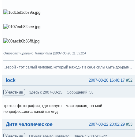
Отредактировано Tramontana (2007-08-20 11:33:25)
...герой - тот самый человек, который находит в себе силы быть добрым...
Вне форума
lock
2007-08-20 16:48:17
#52
Участник
Здесь с 2007-03-25
Сообщений: 58
третья фотография, где силует - мастерская, на мой
непрофессиональный взгляд
Вне форума
Дитя человеческое
2007-08-22 20:02:29
#53
Участник
Откуда: где-то, когда-то
Здесь с 2007-08-22