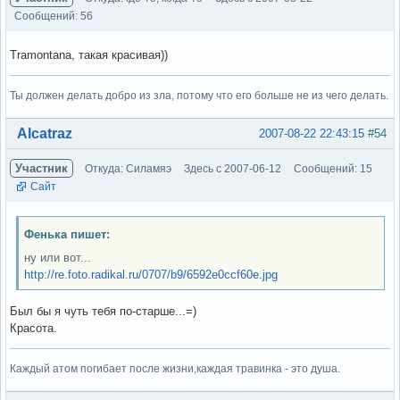
Сообщений: 56
Tramontana, такая красивая))
Ты должен делать добро из зла, потому что его больше не из чего делать.
Вне форума
Alcatraz
2007-08-22 22:43:15
#54
Участник
Откуда: Силамяэ
Здесь с 2007-06-12
Сообщений: 15
Сайт
Фенька пишет:
ну или вот...
http://re.foto.radikal.ru/0707/b9/6592e0ccf60e.jpg
Был бы я чуть тебя по-старше...=)
Красота.
Каждый атом погибает после жизни,каждая травинка - это душа.