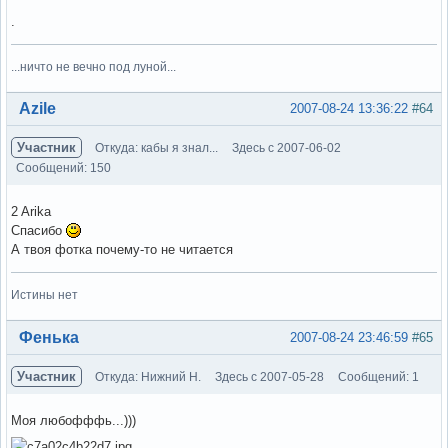
.
...ничто не вечно под луной...
Вне форума
Azile
2007-08-24 13:36:22
#64
Участник
Откуда: кабы я знал...
Здесь с 2007-06-02
Сообщений: 150
2 Arika
Спасибо
А твоя фотка почему-то не читается
Истины нет
Вне форума
Фенька
2007-08-24 23:46:59
#65
Участник
Откуда: Нижний Н.
Здесь с 2007-05-28
Сообщений: 1
Моя любофффь...)))