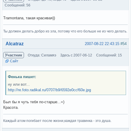
Сообщений: 56
Tramontana, такая красивая))
Ты должен делать добро из зла, потому что его больше не из чего делать.
Вне форума
Alcatraz
2007-08-22 22:43:15
#54
Участник
Откуда: Силамяэ
Здесь с 2007-06-12
Сообщений: 15
Сайт
Фенька пишет:
ну или вот...
http://re.foto.radikal.ru/0707/b9/6592e0ccf60e.jpg
Был бы я чуть тебя по-старше...=)
Красота.
Каждый атом погибает после жизни,каждая травинка - это душа.