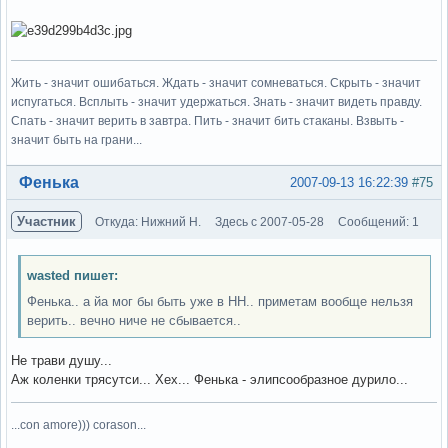
Жить - значит ошибаться. Ждать - значит сомневаться. Скрыть - значит
испугаться. Всплыть - значит удержаться. Знать - значит видеть правду.
Спать - значит верить в завтра. Пить - значит бить стаканы. Взвыть -
значит быть на грани...
Вне форума
Фенька
2007-09-13 16:22:39
#75
Участник
Откуда: Нижний Н.
Здесь с 2007-05-28
Сообщений: 1
wasted пишет:
Фенька.. а йа мог бы быть уже в НН.. приметам вообще нельзя
верить.. вечно ниче не сбывается..
Не трави душу...
Аж коленки трясутси... Хех... Фенька - элипсообразное дурило...
...con amore))) corason...