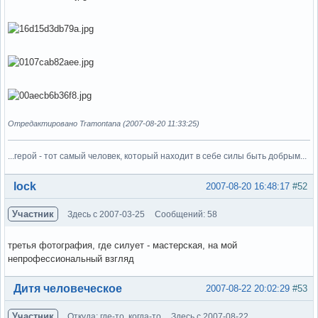
Отредактировано Tramontana (2007-08-20 11:33:25)
...герой - тот самый человек, который находит в себе силы быть добрым...
Вне форума
lock
2007-08-20 16:48:17
#52
Участник
Здесь с 2007-03-25
Сообщений: 58
третья фотография, где силует - мастерская, на мой
непрофессиональный взгляд
Вне форума
Дитя человеческое
2007-08-22 20:02:29
#53
Участник
Откуда: где-то, когда-то
Здесь с 2007-08-22