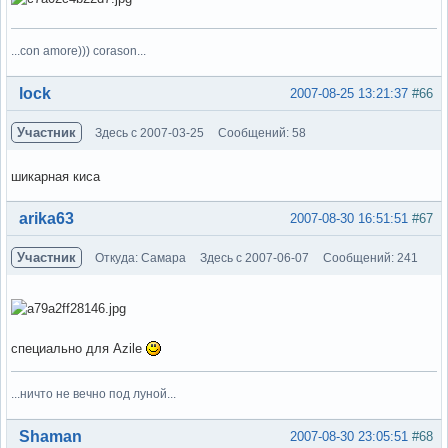
...con amore))) corason...
Вне форума
lock
2007-08-25 13:21:37
#66
Участник
Здесь с 2007-03-25
Сообщений: 58
шикарная киса
Вне форума
arika63
2007-08-30 16:51:51
#67
Участник
Откуда: Самара
Здесь с 2007-06-07
Сообщений: 241
специально для Azile
...ничто не вечно под луной...
Вне форума
Shaman
2007-08-30 23:05:51
#68