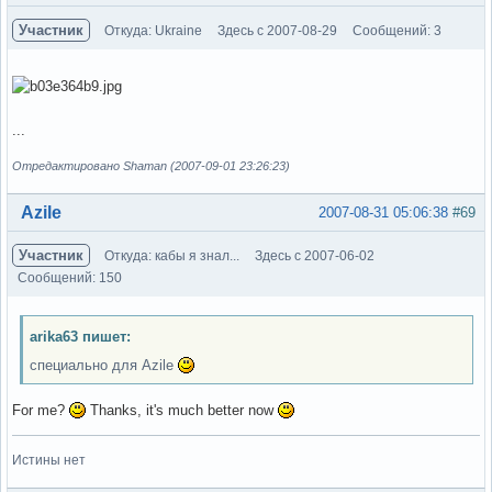
Участник
Откуда: Ukraine
Здесь с 2007-08-29
Сообщений: 3
...
Отредактировано Shaman (2007-09-01 23:26:23)
Вне форума
Azile
2007-08-31 05:06:38
#69
Участник
Откуда: кабы я знал...
Здесь с 2007-06-02
Сообщений: 150
arika63 пишет:
специально для Azile
For me?
Thanks, it's much better now
Истины нет