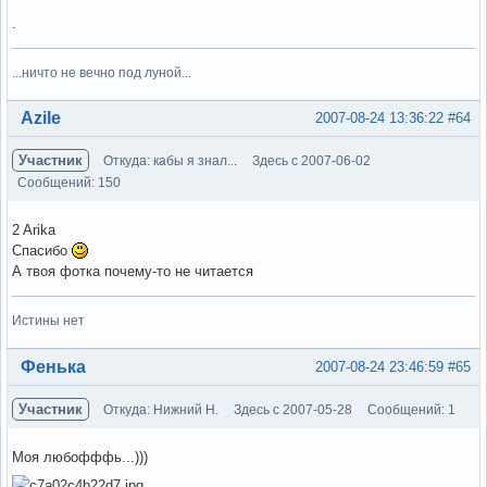
.
...ничто не вечно под луной...
Вне форума
Azile
2007-08-24 13:36:22
#64
Участник
Откуда: кабы я знал...
Здесь с 2007-06-02
Сообщений: 150
2 Arika
Спасибо
А твоя фотка почему-то не читается
Истины нет
Вне форума
Фенька
2007-08-24 23:46:59
#65
Участник
Откуда: Нижний Н.
Здесь с 2007-05-28
Сообщений: 1
Моя любофффь...)))