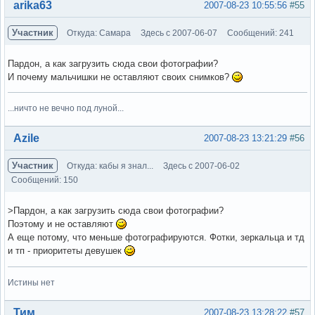
Вне форума
arika63
2007-08-23 10:55:56
#55
Участник
Откуда: Самара
Здесь с 2007-06-07
Сообщений: 241
Пардон, а как загрузить сюда свои фотографии?
И почему мальчишки не оставляют своих снимков?
...ничто не вечно под луной...
Вне форума
Azile
2007-08-23 13:21:29
#56
Участник
Откуда: кабы я знал...
Здесь с 2007-06-02
Сообщений: 150
>Пардон, а как загрузить сюда свои фотографии?
Поэтому и не оставляют
А еще потому, что меньше фотографируются. Фотки, зеркальца и тд
и тп - приоритеты девушек
Истины нет
Вне форума
Тим
2007-08-23 13:28:22
#57