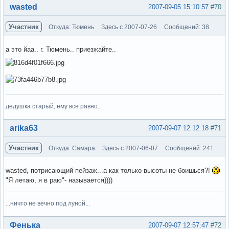
Вне форума
wasted
2007-09-05 15:10:57
#70
Участник
Откуда: Тюмень
Здесь с 2007-07-26
Сообщений: 38
а это йаа.. г. Тюмень.. приезжайте..
дедушка старый, ему все равно..
Вне форума
arika63
2007-09-07 12:12:18
#71
Участник
Откуда: Самара
Здесь с 2007-06-07
Сообщений: 241
wasted, потрисающий пейзаж...а как только высоты не боишься?!
"Я летаю, я в раю"- называется))))
...ничто не вечно под луной...
Вне форума
Фенька
2007-09-07 12:57:47
#72