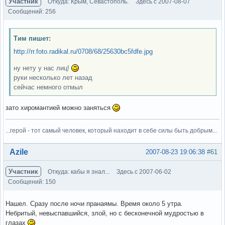
Участник
Откуда: Крым, Севастополь.
Здесь с 2007-08-07
Сообщений: 256
Тим пишет:
http://rr.foto.radikal.ru/0708/68/25630bc5fdfe.jpg
ну нету у нас лиц!
руки несколько лет назад
сейчас немного отмыл
зато хиромантией можно заняться
...герой - тот самый человек, который находит в себе силы быть добрым...
Вне форума
Azile
2007-08-23 19:06:38
#61
Участник
Откуда: кабы я знал...
Здесь с 2007-06-02
Сообщений: 150
Нашел. Сразу после ночи пранаямы. Время около 5 утра.
Небритый, невыспавшийся, злой, но с бесконечной мудростью в
глазах