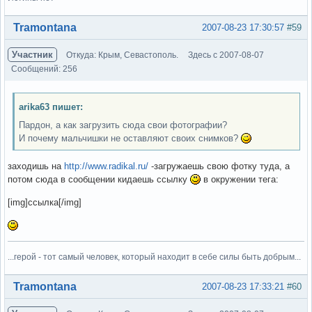
Вне форума
Tramontana
2007-08-23 17:30:57
#59
Участник
Откуда: Крым, Севастополь.
Здесь с 2007-08-07
Сообщений: 256
arika63 пишет:
Пардон, а как загрузить сюда свои фотографии?
И почему мальчишки не оставляют своих снимков?
заходишь на
http://www.radikal.ru/
-загружаешь свою фотку туда, а
потом сюда в сообщении кидаешь ссылку
в окружении тега:
[img]ссылка[/img]
...герой - тот самый человек, который находит в себе силы быть добрым...
Вне форума
Tramontana
2007-08-23 17:33:21
#60