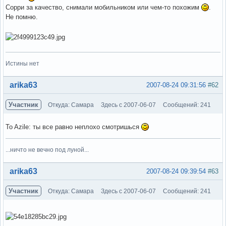
Сорри за качество, снимали мобильником или чем-то похожим
.
Не помню.
Истины нет
Вне форума
arika63
2007-08-24 09:31:56
#62
Участник
Откуда: Самара
Здесь с 2007-06-07
Сообщений: 241
To Azile: ты все равно неплохо смотришься
...ничто не вечно под луной...
Вне форума
arika63
2007-08-24 09:39:54
#63
Участник
Откуда: Самара
Здесь с 2007-06-07
Сообщений: 241