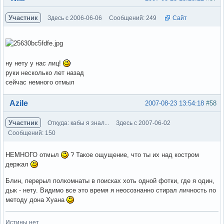
Участник
Здесь с 2006-06-06
Сообщений: 249
Сайт
ну нету у нас лиц!
руки несколько лет назад
сейчас немного отмыл
Вне форума
Azile
2007-08-23 13:54:18
#58
Участник
Откуда: кабы я знал...
Здесь с 2007-06-02
Сообщений: 150
НЕМНОГО отмыл
? Такое ощущение, что ты их над костром
держал
Блин, перерыл полкомнаты в поисках хоть одной фотки, где я один,
дык - нету. Видимо все это время я неосознанно стирал личность по
методу дона Хуана
Истины нет