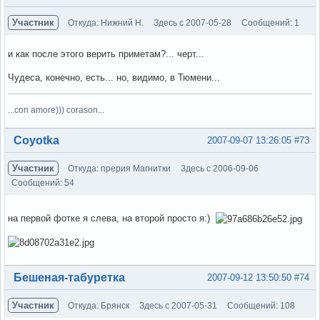
Участник
Откуда: Нижний Н.
Здесь с 2007-05-28
Сообщений: 1
и как после этого верить приметам?... черт...
Чудеса, конечно, есть... но, видимо, в Тюмени...
...con amore))) corason...
Вне форума
Coyotka
2007-09-07 13:26:05
#73
Участник
Откуда: прерия Магнитки
Здесь с 2006-09-06
Сообщений: 54
на первой фотке я слева, на второй просто я:)
Вне форума
Бешеная-табуретка
2007-09-12 13:50:50
#74
Участник
Откуда: Брянск
Здесь с 2007-05-31
Сообщений: 108