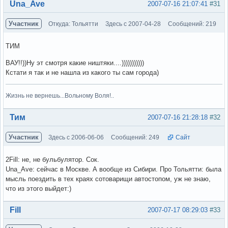
Вне форума
Una_Ave
2007-07-16 21:07:41
#31
Участник
Откуда: Тольятти
Здесь с 2007-04-28
Сообщений: 219
ТИМ
ВАУ!!))Ну эт смотря какие ништяки....)))))))))))
Кстати я так и не нашла из какого ты сам города)
Жизнь не вернешь...Вольному Воля!..
Вне форума
Тим
2007-07-16 21:28:18
#32
Участник
Здесь с 2006-06-06
Сообщений: 249
Сайт
2Fill: не, не бульбулятор. Сок.
Una_Ave: сейчас в Москве. А вообще из Сибири. Про Тольятти: была
мысль поездить в тех краях сотоварищи автостопом, уж не знаю,
что из этого выйдет:)
Вне форума
Fill
2007-07-17 08:29:03
#33