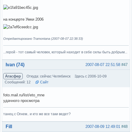
на концерте Умки 2006
Отредактировано Tramontana (2007-08-07 22:38:33)
...герой - тот самый человек, который находит в себе силы быть добрым...
Вне форума
Ivan (74)
2007-08-07 22:51:58
#47
Агасфер
Откуда: сейчас Челябинск
Здесь с 2006-10-09
Сообщений: 12
Сайт
foto.mail.ru/list/eto_mne
удачного просмотра
танец с Огнем.. и кто же все таки ведет?
Вне форума
Fill
2007-08-09 12:49:01
#48