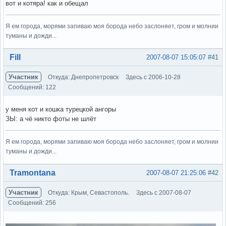
вот и котяра! как и обещал
Я ем города, морями запиваю моя борода небо заслоняет, гром и молнии
туманы и дожди...
Вне форума
Fill
2007-08-07 15:05:07
#41
Участник
Откуда: Днепропетровск
Здесь с 2006-10-28
Сообщений: 122
у меня кот и кошка турецкой ангоры
ЗЫ: а чё никто фоты не шлёт
Я ем города, морями запиваю моя борода небо заслоняет, гром и молнии
туманы и дожди...
Вне форума
Tramontana
2007-08-07 21:25:06
#42
Участник
Откуда: Крым, Севастополь.
Здесь с 2007-08-07
Сообщений: 256