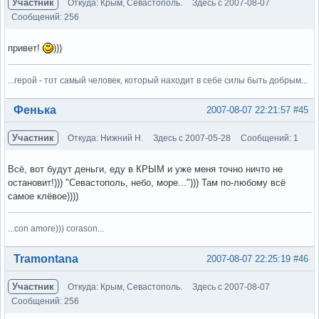
Участник
Откуда: Крым, Севастополь.
Здесь с 2007-08-07
Сообщений: 256
привет!
)))
...герой - тот самый человек, который находит в себе силы быть добрым...
Вне форума
Фенька
2007-08-07 22:21:57
#45
Участник
Откуда: Нижний Н.
Здесь с 2007-05-28
Сообщений: 1
Всё, вот будут деньги, еду в КРЫМ и уже меня точно ничто не
остановит!))) "Севастополь, небо, море..."))) Там по-любому всё
самое клёвое))))
...con amore))) corason...
Вне форума
Tramontana
2007-08-07 22:25:19
#46
Участник
Откуда: Крым, Севастополь.
Здесь с 2007-08-07
Сообщений: 256