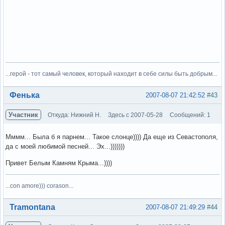
...герой - тот самый человек, который находит в себе силы быть добрым...
Вне форума
Фенька
2007-08-07 21:42:52
#43
Участник
Откуда: Нижний Н.
Здесь с 2007-05-28
Сообщений: 1
Мммм... Была б я парнем... Такое слонце)))) Да еще из Севастополя,
да с моей любимой песней... Эх...)))))))
Привет Белым Камням Крыма...))))
...con amore))) corason...
Вне форума
Tramontana
2007-08-07 21:49:29
#44