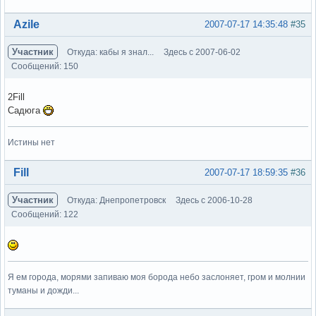
Вне форума
Azile
2007-07-17 14:35:48
#35
Участник
Откуда: кабы я знал...
Здесь с 2007-06-02
Сообщений: 150
2Fill
Садюга
Истины нет
Вне форума
Fill
2007-07-17 18:59:35
#36
Участник
Откуда: Днепропетровск
Здесь с 2006-10-28
Сообщений: 122
Я ем города, морями запиваю моя борода небо заслоняет, гром и молнии
туманы и дожди...