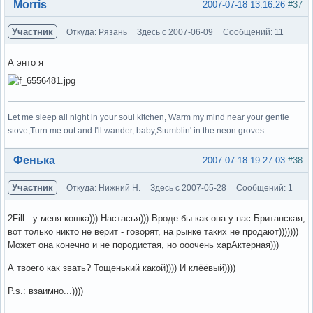
Вне форума
Morris
2007-07-18 13:16:26
#37
Участник
Откуда: Рязань
Здесь с 2007-06-09
Сообщений: 11
А энто я
Let me sleep all night in your soul kitchen, Warm my mind near your gentle
stove,Turn me out and I'll wander, baby,Stumblin' in the neon groves
Вне форума
Фенька
2007-07-18 19:27:03
#38
Участник
Откуда: Нижний Н.
Здесь с 2007-05-28
Сообщений: 1
2Fill : у меня кошка))) Настасья))) Вроде бы как она у нас Британская,
вот только никто не верит - говорят, на рынке таких не продают)))))))
Может она конечно и не породистая, но ооочень харАктерная)))
А твоего как звать? Тощенький какой)))) И клёёвый))))
P.s.: взаимно...))))