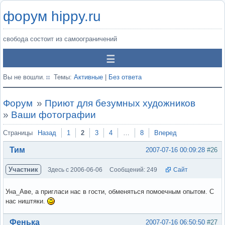
форум hippy.ru
свобода состоит из самоограничений
Вы не вошли.
Темы:
Активные
|
Без ответа
Форум
»
Приют для безумных художников
»
Ваши фотографии
Страницы
Назад
1
2
3
4
…
8
Вперед
Тим
2007-07-16 00:09:28
#26
Участник
Здесь с 2006-06-06
Сообщений: 249
Сайт
Уна_Аве, а пригласи нас в гости, обменяться помоечным опытом. С
нас ништяки.
Вне форума
Фенька
2007-07-16 06:50:50
#27