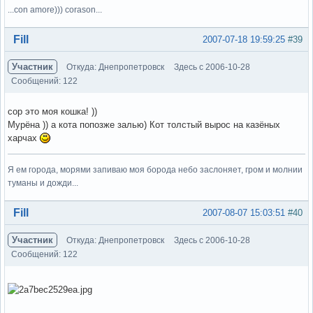
...con amore))) corason...
Вне форума
Fill
2007-07-18 19:59:25
#39
Участник
Откуда: Днепропетровск
Здесь с 2006-10-28
Сообщений: 122
сор это моя кошка! ))
Мурёна )) а кота попозже залью) Кот толстый вырос на казёных
харчах
Я ем города, морями запиваю моя борода небо заслоняет, гром и молнии
туманы и дожди...
Вне форума
Fill
2007-08-07 15:03:51
#40
Участник
Откуда: Днепропетровск
Здесь с 2006-10-28
Сообщений: 122