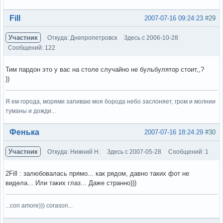
Вне форума
Fill
2007-07-16 09:24:23
#29
Участник
Откуда: Днепропетровск
Здесь с 2006-10-28
Сообщений: 122
Тим пардон это у вас на столе случайно не бульбулятор стоит,,?
))
Я ем города, морями запиваю моя борода небо заслоняет, гром и молнии
туманы и дожди...
Вне форума
Фенька
2007-07-16 18:24:29
#30
Участник
Откуда: Нижний Н.
Здесь с 2007-05-28
Сообщений: 1
2Fill : залюбовалась прямо... как рядом, давно таких фот не
видела... Или таких глаз... Даже странно)))
...con amore))) corason...