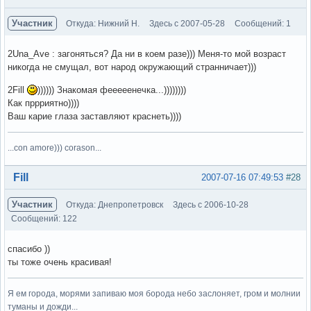
Участник
Откуда: Нижний Н.
Здесь с 2007-05-28
Сообщений: 1
2Una_Ave : загоняться? Да ни в коем разе))) Меня-то мой возраст
никогда не смущал, вот народ окружающий странничает)))
2Fill
)))))) Знакомая фееееенечка...))))))))
Как пррриятно))))
Ваш карие глаза заставляют краснеть))))
...con amore))) corason...
Вне форума
Fill
2007-07-16 07:49:53
#28
Участник
Откуда: Днепропетровск
Здесь с 2006-10-28
Сообщений: 122
спасибо ))
ты тоже очень красивая!
Я ем города, морями запиваю моя борода небо заслоняет, гром и молнии
туманы и дожди...