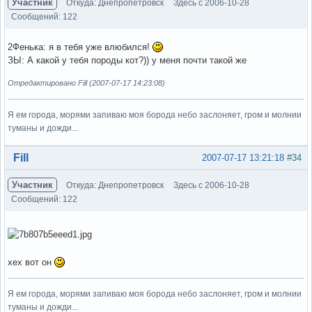
Участник
Откуда: Днепропетровск
Здесь с 2006-10-28
Сообщений: 122
2Фенька: я в тебя уже влюбился!
ЗЫ: А какой у тебя породы кот?)) у меня почти такой же
Отредактировано Fill (2007-07-17 14:23:08)
Я ем города, морями запиваю моя борода небо заслоняет, гром и молнии
туманы и дожди...
Вне форума
Fill
2007-07-17 13:21:18
#34
Участник
Откуда: Днепропетровск
Здесь с 2006-10-28
Сообщений: 122
хех вот он
Я ем города, морями запиваю моя борода небо заслоняет, гром и молнии
туманы и дожди...