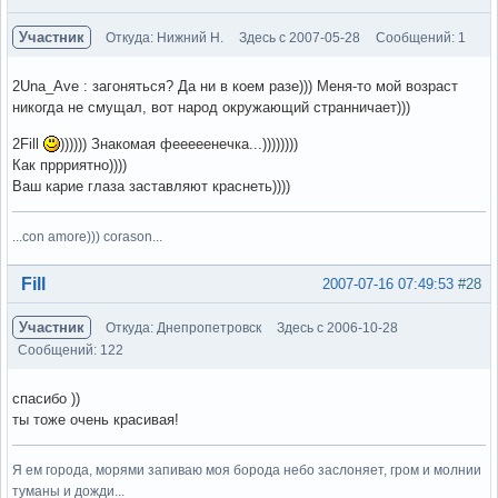
Участник
Откуда: Нижний Н.
Здесь с 2007-05-28
Сообщений: 1
2Una_Ave : загоняться? Да ни в коем разе))) Меня-то мой возраст
никогда не смущал, вот народ окружающий странничает)))
2Fill
)))))) Знакомая фееееенечка...))))))))
Как пррриятно))))
Ваш карие глаза заставляют краснеть))))
...con amore))) corason...
Вне форума
Fill
2007-07-16 07:49:53
#28
Участник
Откуда: Днепропетровск
Здесь с 2006-10-28
Сообщений: 122
спасибо ))
ты тоже очень красивая!
Я ем города, морями запиваю моя борода небо заслоняет, гром и молнии
туманы и дожди...