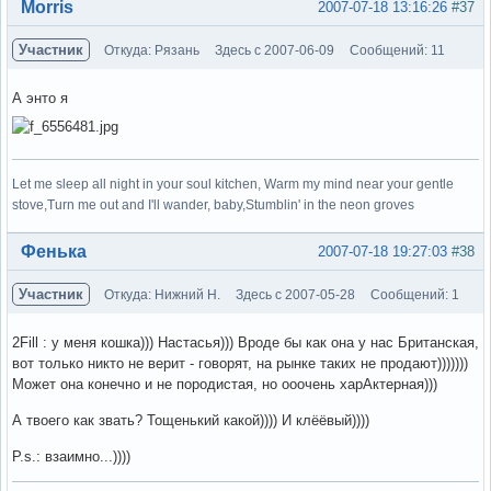
Вне форума
Morris
2007-07-18 13:16:26
#37
Участник
Откуда: Рязань
Здесь с 2007-06-09
Сообщений: 11
А энто я
Let me sleep all night in your soul kitchen, Warm my mind near your gentle
stove,Turn me out and I'll wander, baby,Stumblin' in the neon groves
Вне форума
Фенька
2007-07-18 19:27:03
#38
Участник
Откуда: Нижний Н.
Здесь с 2007-05-28
Сообщений: 1
2Fill : у меня кошка))) Настасья))) Вроде бы как она у нас Британская,
вот только никто не верит - говорят, на рынке таких не продают)))))))
Может она конечно и не породистая, но ооочень харАктерная)))
А твоего как звать? Тощенький какой)))) И клёёвый))))
P.s.: взаимно...))))