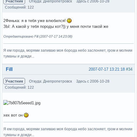
Участник
Откуда: Днепропетровск
Здесь с 2006-10-28
Сообщений: 122
2Фенька: я в тебя уже влюбился!
ЗЫ: А какой у тебя породы кот?)) у меня почти такой же
Отредактировано Fill (2007-07-17 14:23:08)
Я ем города, морями запиваю моя борода небо заслоняет, гром и молнии
туманы и дожди...
Вне форума
Fill
2007-07-17 13:21:18
#34
Участник
Откуда: Днепропетровск
Здесь с 2006-10-28
Сообщений: 122
хех вот он
Я ем города, морями запиваю моя борода небо заслоняет, гром и молнии
туманы и дожди...