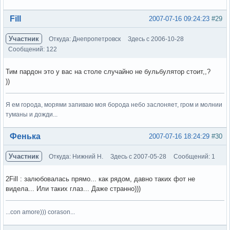
Вне форума
Fill
2007-07-16 09:24:23
#29
Участник
Откуда: Днепропетровск
Здесь с 2006-10-28
Сообщений: 122
Тим пардон это у вас на столе случайно не бульбулятор стоит,,?
))
Я ем города, морями запиваю моя борода небо заслоняет, гром и молнии
туманы и дожди...
Вне форума
Фенька
2007-07-16 18:24:29
#30
Участник
Откуда: Нижний Н.
Здесь с 2007-05-28
Сообщений: 1
2Fill : залюбовалась прямо... как рядом, давно таких фот не
видела... Или таких глаз... Даже странно)))
...con amore))) corason...