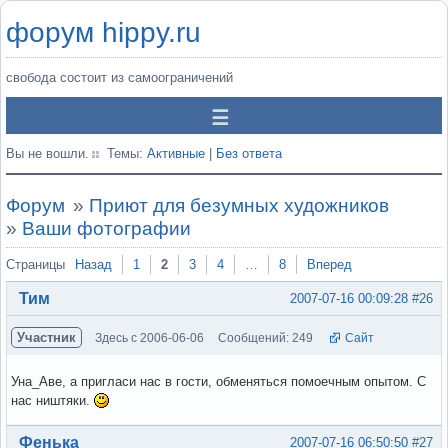
форум hippy.ru
свобода состоит из самоограничений
Вы не вошли.
Темы:
Активные
|
Без ответа
Форум
»
Приют для безумных художников
»
Ваши фотографии
Страницы
Назад
1
2
3
4
…
8
Вперед
Тим
2007-07-16 00:09:28
#26
Участник
Здесь с 2006-06-06
Сообщений: 249
Сайт
Уна_Аве, а пригласи нас в гости, обменяться помоечным опытом. С
нас ништяки.
Вне форума
Фенька
2007-07-16 06:50:50
#27