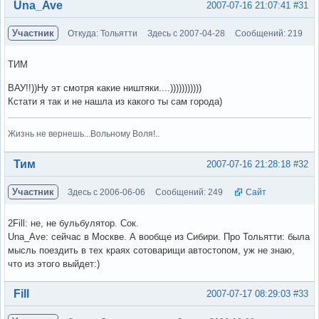
Вне форума
Una_Ave
2007-07-16 21:07:41
#31
Участник
Откуда: Тольятти
Здесь с 2007-04-28
Сообщений: 219
ТИМ
ВАУ!!))Ну эт смотря какие ништяки....)))))))))))
Кстати я так и не нашла из какого ты сам города)
Жизнь не вернешь...Вольному Воля!..
Вне форума
Тим
2007-07-16 21:28:18
#32
Участник
Здесь с 2006-06-06
Сообщений: 249
Сайт
2Fill: не, не бульбулятор. Сок.
Una_Ave: сейчас в Москве. А вообще из Сибири. Про Тольятти: была
мысль поездить в тех краях сотоварищи автостопом, уж не знаю,
что из этого выйдет:)
Вне форума
Fill
2007-07-17 08:29:03
#33