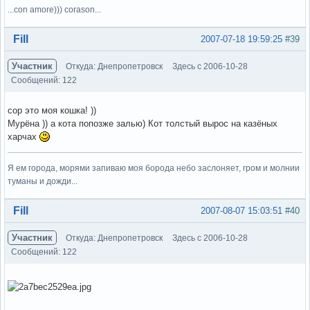
...con amore))) corason...
Вне форума
Fill
2007-07-18 19:59:25
#39
Участник
Откуда: Днепропетровск
Здесь с 2006-10-28
Сообщений: 122
сор это моя кошка! ))
Мурёна )) а кота попозже залью) Кот толстый вырос на казёных
харчах
Я ем города, морями запиваю моя борода небо заслоняет, гром и молнии
туманы и дожди...
Вне форума
Fill
2007-08-07 15:03:51
#40
Участник
Откуда: Днепропетровск
Здесь с 2006-10-28
Сообщений: 122