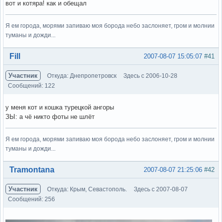
вот и котяра! как и обещал
Я ем города, морями запиваю моя борода небо заслоняет, гром и молнии
туманы и дожди...
Вне форума
Fill
2007-08-07 15:05:07
#41
Участник
Откуда: Днепропетровск
Здесь с 2006-10-28
Сообщений: 122
у меня кот и кошка турецкой ангоры
ЗЫ: а чё никто фоты не шлёт
Я ем города, морями запиваю моя борода небо заслоняет, гром и молнии
туманы и дожди...
Вне форума
Tramontana
2007-08-07 21:25:06
#42
Участник
Откуда: Крым, Севастополь.
Здесь с 2007-08-07
Сообщений: 256