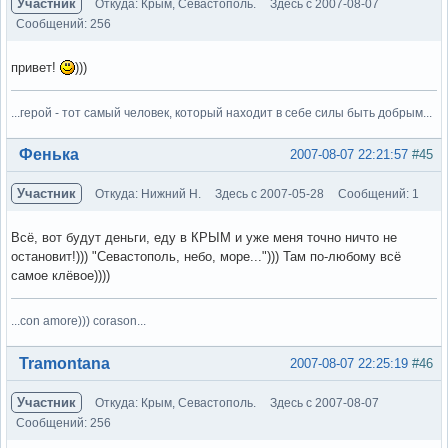
Участник
Откуда: Крым, Севастополь.
Здесь с 2007-08-07
Сообщений: 256
привет!
)))
...герой - тот самый человек, который находит в себе силы быть добрым...
Вне форума
Фенька
2007-08-07 22:21:57
#45
Участник
Откуда: Нижний Н.
Здесь с 2007-05-28
Сообщений: 1
Всё, вот будут деньги, еду в КРЫМ и уже меня точно ничто не
остановит!))) "Севастополь, небо, море..."))) Там по-любому всё
самое клёвое))))
...con amore))) corason...
Вне форума
Tramontana
2007-08-07 22:25:19
#46
Участник
Откуда: Крым, Севастополь.
Здесь с 2007-08-07
Сообщений: 256