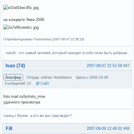
на концерте Умки 2006
Отредактировано Tramontana (2007-08-07 22:38:33)
...герой - тот самый человек, который находит в себе силы быть добрым...
Вне форума
Ivan (74)
2007-08-07 22:51:58
#47
Агасфер
Откуда: сейчас Челябинск
Здесь с 2006-10-09
Сообщений: 12
Сайт
foto.mail.ru/list/eto_mne
удачного просмотра
танец с Огнем.. и кто же все таки ведет?
Вне форума
Fill
2007-08-09 12:49:01
#48