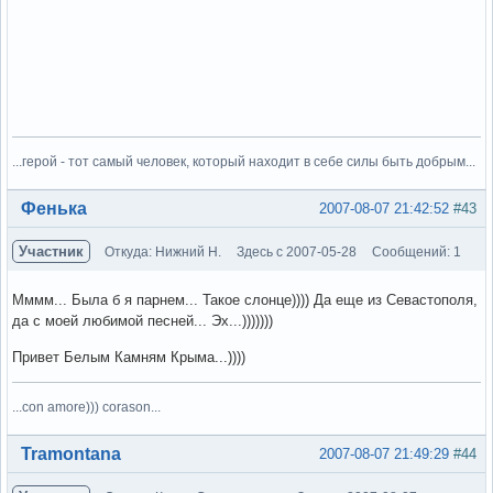
...герой - тот самый человек, который находит в себе силы быть добрым...
Вне форума
Фенька
2007-08-07 21:42:52
#43
Участник
Откуда: Нижний Н.
Здесь с 2007-05-28
Сообщений: 1
Мммм... Была б я парнем... Такое слонце)))) Да еще из Севастополя,
да с моей любимой песней... Эх...)))))))
Привет Белым Камням Крыма...))))
...con amore))) corason...
Вне форума
Tramontana
2007-08-07 21:49:29
#44