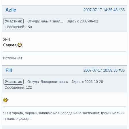
Вне форума
Azile
2007-07-17 14:35:48
#35
Участник
Откуда: кабы я знал...
Здесь с 2007-06-02
Сообщений: 150
2Fill
Садюга
Истины нет
Вне форума
Fill
2007-07-17 18:59:35
#36
Участник
Откуда: Днепропетровск
Здесь с 2006-10-28
Сообщений: 122
Я ем города, морями запиваю моя борода небо заслоняет, гром и молнии
туманы и дожди...