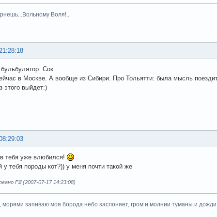
рнешь...Вольному Воля!..
21:28:18
не бульбулятор. Сок.
ейчас в Москве. А вообще из Сибири. Про Тольятти: была мысль поездит
з этого выйдет:)
08:29:03
 в тебя уже влюбился!
 у тебя породы кот?)) у меня почти такой же
но Fill (2007-07-17 14:23:08)
, морями запиваю моя борода небо заслоняет, гром и молнии туманы и дожди.