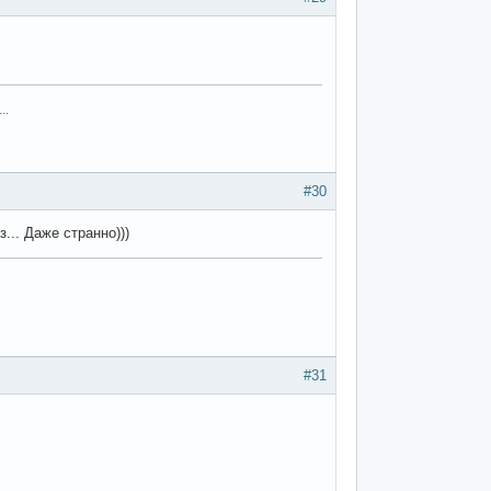
..
#30
з... Даже странно)))
#31