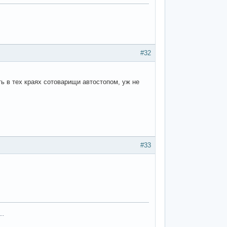
#32
ь в тех краях сотоварищи автостопом, уж не
#33
..