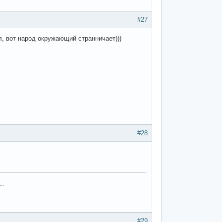
#27
л, вот народ окружающий странничает)))
#28
..
#29