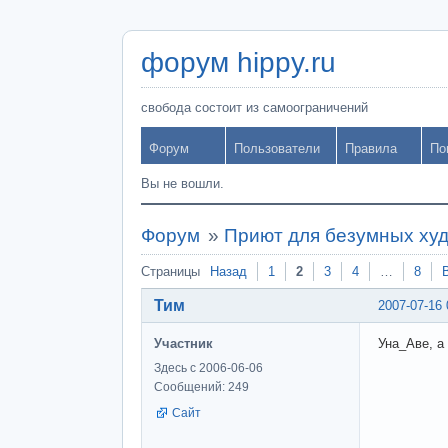
форум hippy.ru
свобода состоит из самоограничений
Форум
Пользователи
Правила
По
Вы не вошли.
Форум
»
Приют для безумных ху
Страницы
Назад
1
2
3
4
…
8
Тим
2007-07-16 
Участник
Уна_Аве, а
Здесь с 2006-06-06
Сообщений: 249
Сайт