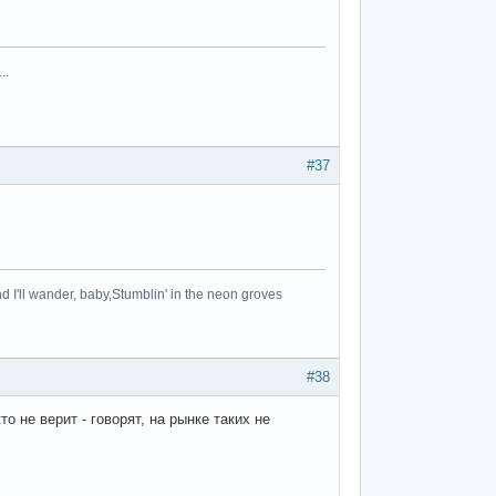
..
#37
d I'll wander, baby,Stumblin' in the neon groves
#38
кто не верит - говорят, на рынке таких не