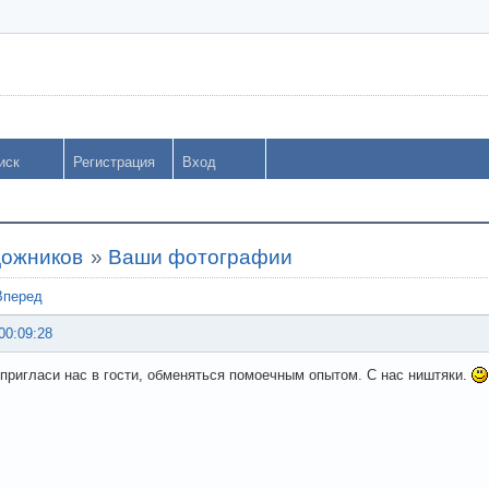
иск
Регистрация
Вход
дожников
»
Ваши фотографии
Вперед
00:09:28
 пригласи нас в гости, обменяться помоечным опытом. С нас ништяки.