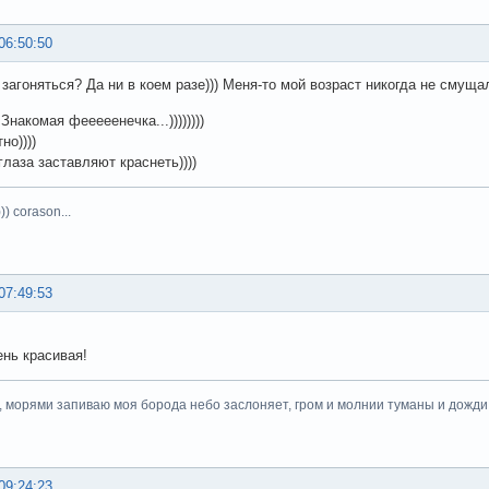
06:50:50
 загоняться? Да ни в коем разе))) Меня-то мой возраст никогда не смуща
)) Знакомая фееееенечка...))))))))
но))))
глаза заставляют краснеть))))
)) corason...
07:49:53
ень красивая!
, морями запиваю моя борода небо заслоняет, гром и молнии туманы и дожди.
09:24:23