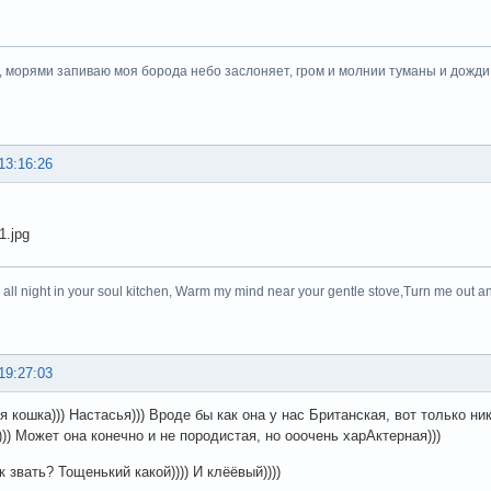
, морями запиваю моя борода небо заслоняет, гром и молнии туманы и дожди.
13:16:26
 all night in your soul kitchen, Warm my mind near your gentle stove,Turn me out an
19:27:03
еня кошка))) Настасья))) Вроде бы как она у нас Британская, вот только ни
))) Может она конечно и не породистая, но ооочень харАктерная)))
к звать? Тощенький какой)))) И клёёвый))))