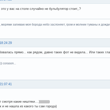
 это у вас на столе случайно не бульбулятор стоит,,?
, морями запиваю моя борода небо заслоняет, гром и молнии туманы и дожди.
18:24:29
юбовалась прямо... как рядом, давно таких фот не видела... Или таких гла
)) corason...
21:07:41
 смотря какие ништяки....)))))))))))
к и не нашла из какого ты сам города)