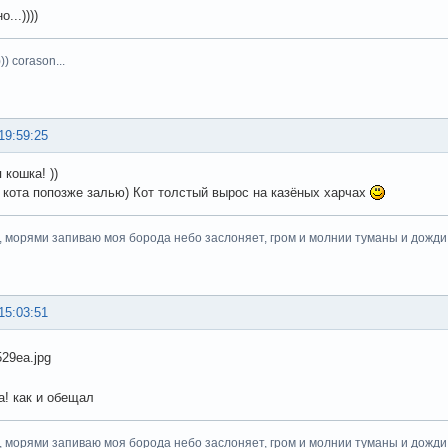
о...))))
)) corason...
19:59:25
 кошка! ))
а кота попозже залью) Кот толстый вырос на казёных харчах
, морями запиваю моя борода небо заслоняет, гром и молнии туманы и дожди.
15:03:51
а! как и обещал
, морями запиваю моя борода небо заслоняет, гром и молнии туманы и дожди.