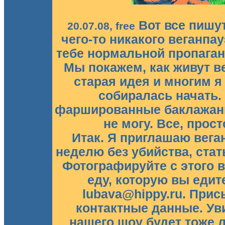
Вот все пишут 
20.07.08, free
чего-то никакого веганпа
тебе нормальной пропаган
Мы покажем, как живут ве
старая идея и многим я 
собиралась начать. 
фаршированные баклажаны
не могу. Все, прос
Итак. Я приглашаю вега
неделю без убийства, ста
Фотографируйте с этого 
еду, которую вы едит
lubava@hippy.ru. Прис
контактные данные. Ув
нашего шоу будет тоже 