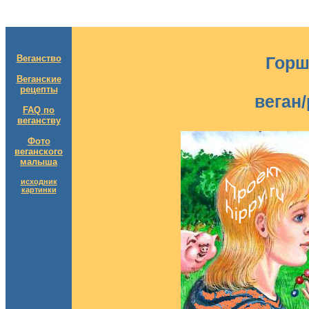
Веганство
Горш
Веганские
рецепты
веган
FAQ по
веганству
Фото
веганского
малыша
исходник
картинки