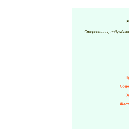
F
Стереотипы, побуждающ
П
Соде
З
Жест