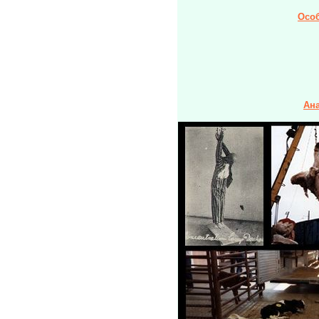
Осо
Ан