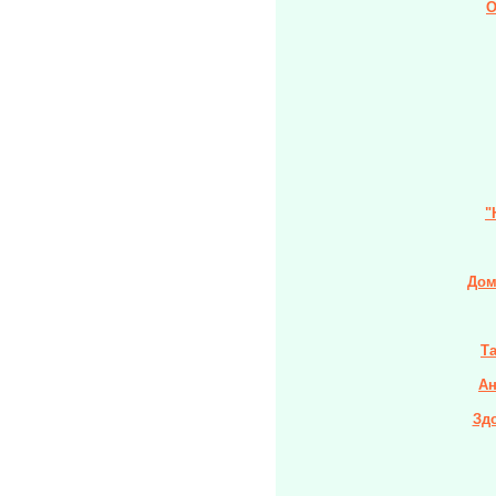
О
"
Дом
Та
Ан
Зд