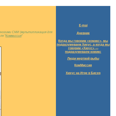
Е-mai
 многими СМИ (мультипликация для
Дневник
ля "
Коммиссия
"
Когда мы говорим «комикс», мы
подразумеваем Хихус, а когда мы
говорим «Хихус» —
подразумеваем комикс
Люди мертвой рыбы
КомМиссия
Хихус на Игре в Бисер