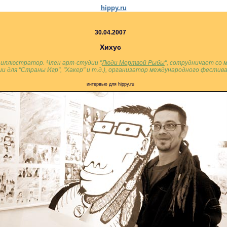
hippy.ru
30.04.2007
Хихуc
, иллюстратор. Член арт-студии "
Люди Мертвой Рыбы
", сотрудничает со
и для "Страны Игр", "Хакер" и т.д.), организатор международного фестива
интервью для hippy.ru