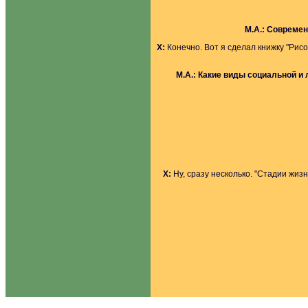
М.А.:
Cовремене
Х:
Конечно. Вот я сделал книжку "Ри
М.А.:
Какие виды социальной и 
Х:
Ну, сразу несколько. "Стадии жизн