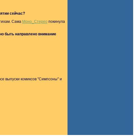
нятии сейчас?
стихам. Сама
Моно_Стерео
покинула
жно быть направлено внимание
 все выпуски комиксов "Симпсоны" и