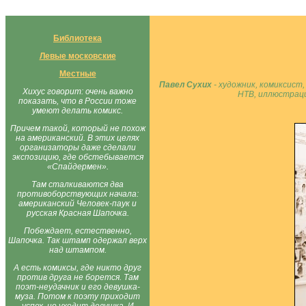
Библиотека
Левые московские
Местные
Павел Сухих
- художник, комиксист
Хихус говорит: очень важно
НТВ, иллюстраци
показать, что в России тоже
умеют делать комикс.
Причем такой, который не похож
на американский. В этих целях
организаторы даже сделали
экспозицию, где обстебывается
«Спайдермен».
Там сталкиваются два
противоборствующих начала:
американский Человек-паук и
русская Красная Шапочка.
Побеждает, естественно,
Шапочка. Так штамп одержал верх
над штампом.
А есть комиксы, где никто друг
против друга не борется. Там
поэт-неудачник и его девушка-
муза. Потом к поэту приходит