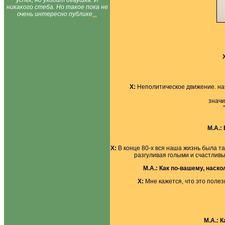
успех, но уходит девушка. И
никакого стеба. Но такое пока не
очень интересно публике
...
Х:
Неполитическое движение. нач
значи
М.А.:
Х:
В конце 80-х вся наша жизнь была т
разгуливая голыми и счастлив
М.А.:
Как по-вашему, наско
Х:
Мне кажется, что это полезн
М.А.:
К