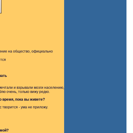
ияние на общество, официально
ется
вать
 мечтали и взрывали мозги населению,
лю очень, только вижу редко.
о время, пока вы живете?
 творится - ума не приложу.
имой?