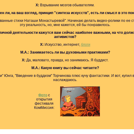
Х:
Взрывание мозгов обывателям.
н ли, на ваш взгляд, принцип "синтеза искусств", есть ли смысл в это по
сованные стихи Наташи Монастыревой". Начинаю делать видео-ролики по ее 
эту реальность, но, мне кажется, ей бы понравилось.
личной деятельности кажутся вам сейчас наиболее важными, на что дол
активистов?
Х:
Искусство, интернет,
блоги
М.А.:
Занимаетесь ли вы духовными практиками?
Х:
Да, маловато, правда, но занимаюсь. Я буддист.
М.А.:
Какую книгу вы сейчас читаете?
и" Юнга, "Введение в буддизм" Торчинова плюс кучу фантастики. И вот, купил
наслаждаюсь.
Фото
с
открытия
фестиваля
КомМиссия: