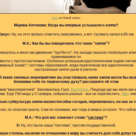
фото
из Новой газеты
Марина Антонова: Когда вы впервые услышали о
хиппи
?
Хихус:
Ну, на этот вопрос ответить невозможно, а вот тусовать начал в 85-ом
М.А.: Как бы вы определили, что такое "хиппи"?
иналось и жило как движение "проТесто". На западе оказало глобальное вл
сравниваемое по
мости с протестантизмом. Особенно успешным идеологическим ходом счита
"мирный захват"; системы образования, когда практически все идеологически
настроенные хиппи ушли в учителя.
 В каких хиповых мероприятиях вы участвовали, каких хипов могли бы наз
близкими себе по творческому духу? расскажите об этом
аким "мероприятием". Запомнилась Гауя,
Коктебель
, Пицунда где мы жили как
ыми. Еще Пятницы у Сталкера, сейшена разные - все не перечислить.
Умку
люб
лько субкультура хиппи жизнеспособна сегодня, переменилась ли она за т
ая, но опасная школа. Сам не понимаю, как тогда в живых остался. Что сейчас
М.А.:
Что для вас означает слово "
система
"?
Х:
Ну, это была наша "система", против государственной.
акую степень насилия по отношению к миру вы считаете для себя допуст