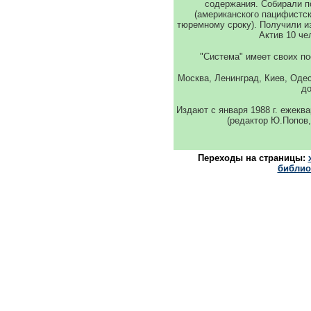
содержания. Собирали п
(американского пацифистск
тюремному сроку). Получили из
Актив 10 че
"Система" имеет своих п
Москва, Ленинград, Киев, Одес
до
Издают с января 1988 г. ежек
(редактор Ю.Попов, 
Переходы на страницы:
библио