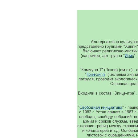
Альтернативно-культурно
представлено группами "Хиппи"
Включает религиозно-мистич
(например, арт-группа "
Ирис
"
"Коммуна-1" (Псков) (см.ст.) 
"
Грин-хипп
" ("зеленый хиппи
патруля, проводит экологическ
Основная цель
Входили в состав "Эпицентра"
"
Свободная инициатива
" - паци
с 1982 г. Устав принят в 1987
свободы, свободу собраний, пе
армии и сроков службы, вве
стирание границ между странам
и концлагерей и т.д. Основн
листовок с обращениями, 