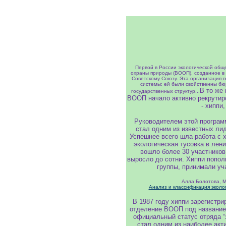
Первой в России экологической об
охраны природы (ВООП), созданное в
Советскому Союзу. Эта организация п
системы: ей были свойственны бюр
В то же
государственных структур...
ВООП начало активно рекрутир
- хиппи
Руководителем этой програм
стал одним из известных лид
Успешнее всего шла работа с 
экологическая тусовка в лени
вошло более 30 участников
выросло до сотни. Хиппи попо
группы, принимали уч
Алла Болотова, 
Анализ и классификация эколо
В 1987 году хиппи зарегистри
отделение ВООП под названием
официальный статус отряда “з
стал одним из наиболее акт