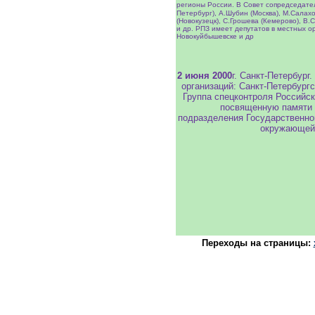
регионы России. В Совет сопредседате
Петербург), А.Шубин (Москва), М.Салахо
(Новокузецк), С.Грошева (Кемерово), В.
и др. РПЗ имеет депутатов в местных ор
Новокуйбышевске и др
2 июня 2000
г. Санкт-Петербург
организаций: Санкт-Петербургс
Группа спецконтроля Российск
посвященную памяти 
подразделения Государственно
окружающей 
Переходы на страницы: