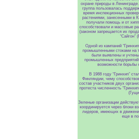
охране природы в Ленинграде.
группа пользовалась поддержк
время инспекционных проверо
растениями, занесенными в Кр
получали помощь и от хиппи
способствовали и массовые р
(законом запрещается их прода
“Сайгон” 
Одной из кампаний “Гринхип
промышленными стоками на те
были выявлены и учтены
промышленных предприятий 
возможности борьбы 
В 1988 году “Гринхип” ст
Финляндии, чему способство
состав участников двух органи
протеста численность “Гринхип
(Гущи
Зеленые организации действуют
координируется через блоки в
лидеров, имеющих в движени
еще в по