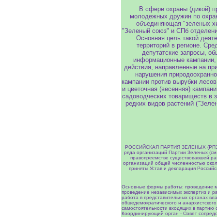
В сфере охраны (дикой) 
молодежных дружин по охране
объединяющая "зеленых хи
"Зеленый союз" и СПб отделен
Основная цель такой деят
территорий в регионе. Сре
депутатские запросы, об
информационные кампании, 
действия, направленные на пр
нарушения природоохранно
кампании против вырубки лесов
и цветочная (весенняя) кампан
садоводческих товариществ в з
редких видов растений ("Зеле
РОССИЙСКАЯ ПАРТИЯ ЗЕЛЕНЫХ (РПЗ) П
ряда организаций Партии Зеленых (см. 
правопреемстве существовавшей ра
организаций общей численностью окол
приняты Устав и декларация Россий
Основные формы работы: проведение м
проведение независимых экспертиз и р
работа в представительных органах вла
общедемократического и анархистского
самостоятельности входящих в партию с
Координирующий орган - Совет сопредс