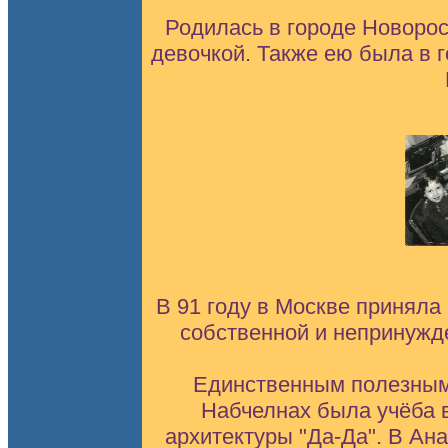
Родилась в городе Новорос
девочкой. Также ею была в 
В 91 году в Москве приняла
собственной и непринужде
Единственным полезным
Набчелнах была учёба в
архитектуры "Да-Да". В Ана