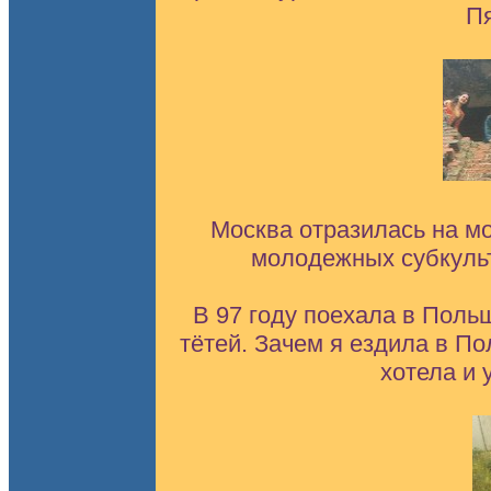
Пя
Москва отразилась на м
молодежных субкульт
В 97 году поехала в Поль
тётей. Зачем я ездила в По
хотела и 