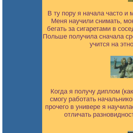
В ту пору я начала часто и
Меня научили снимать, мон
бегать за сигаретами в сосе
Польше получила сначала ср
учится на этн
Когда я получу диплом (ка
смогу работать начальнико
прочего в универе я научила
отличать разновидност