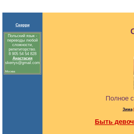
Скерри
Польский язык -
переводы любой
сложности,
репетиторство.
8 905 54 54 828
Анастасия
skerrys@gmail.com
Москва
Полное с
Зима
Быть девоч