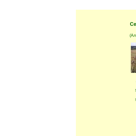
Се
(Ал