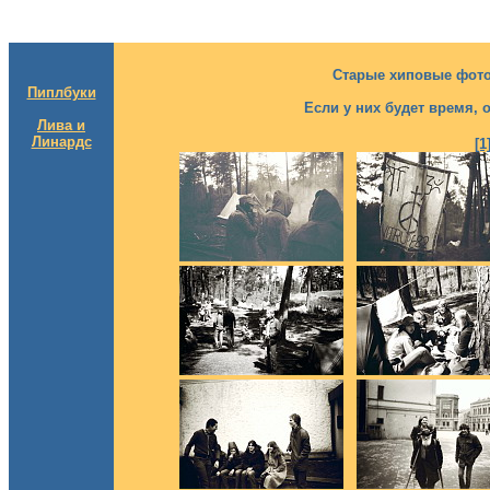
Старые хиповые фото
Пиплбуки
Если у них будет время, 
Лива и
Линардс
[1