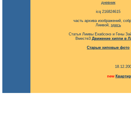
дневник
icq 216824615
часть архива изображений, соб
Лиивой,
здесь
Статья Лиивы Екабсонэ и Гены За
Вместе3
Движение хиппи в Л
Старые хиповые фото
18.12.20
new
Квартир