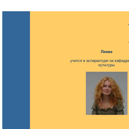
Лиива
учится в аспирантуре на кафедр
культуры