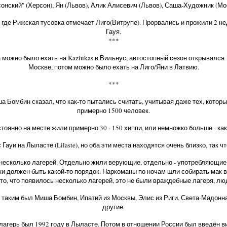
нский" (Херсон), Ян (Львов), Алик Алисевич (Львов), Саша-Художник (Мос
де Рижская тусовка отмечает Лиго(Витрупе). Прорвались и прожили 2 нед
Гауя.
***
 можно было ехать на Kaziukas в Вильнус, автостопный сезон открывался 1
Москве, потом можно было ехать на Лиго/Яни в Латвию.
***
а Бомбин сказал, что как-то пытались считать, учитывая даже тех, которы
примерно 1500 человек.
тоянно на месте жили примерно 30 - 150 хиппи, или немножко больше - как
Гауи на Лыласте (Lilaste), но оба эти места находятся очень близко, так чт
же несколько лагерей. Отдельно жили верующие, отдельно - употребляющие
-таки должен быть какой-то порядок. Наркоманы по ночам шли собирать мак в
а то, что появилось несколько лагерей, это не были враждебные лагеря, лю
 - таким был Миша Бомбин, Ипатий из Москвы, Элис из Риги, Света-Мадонн
другие.
агерь был 1992 году в Лыласте. Потом в отношении России был введён ви