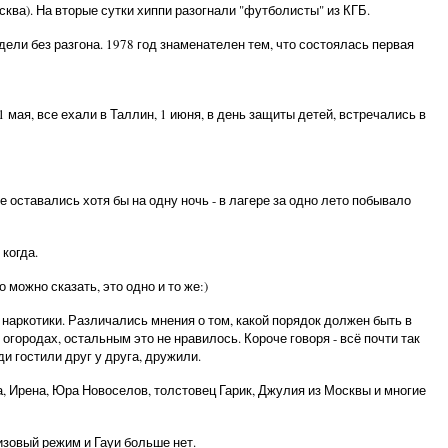
ква). На вторые сутки хиппи разогнали "футболисты" из КГБ.
ели без разгона. 1978 год знаменателен тем, что состоялась первая
 мая, все ехали в Таллин, 1 июня, в день защиты детей, встречались в
е оставались хотя бы на одну ночь - в лагере за одно лето побывало
 когда.
о можно сказать, это одно и то же:)
 наркотики. Различались мнения о том, какой порядок должен быть в
 огородах, остальным это не нравилось. Короче говоря - всё почти так
ди гостили друг у друга, дружили.
а, Ирена, Юра Новоселов, толстовец Гарик, Джулия из Москвы и многие
зовый режим и Гауи больше нет.