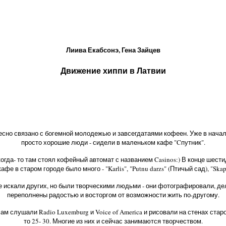
Лиива Екабсонэ, Гена Зайцев
Движение хиппи в Латвии
есно связано с богемной молодежью и завсегдатаями кофеен. Уже в нача
просто хорошие люди - сидели в маленьком кафе "Cпутник".
 когда- то там стоял кофейный автомат с названием Casinos:) В конце шест
афе в старом городе было много - "Karlis", "Putnu darzs" (Птичый сад), "Skap
е искали других, но были творческими людьми - они фотографировали, д
переполнены радостью и восторгом от возможности жить по-другому.
слушали Radio Luxemburg и Voice of America и рисовали на стенах старого
то 25- 30. Многие из них и сейчас занимаются творчеством.