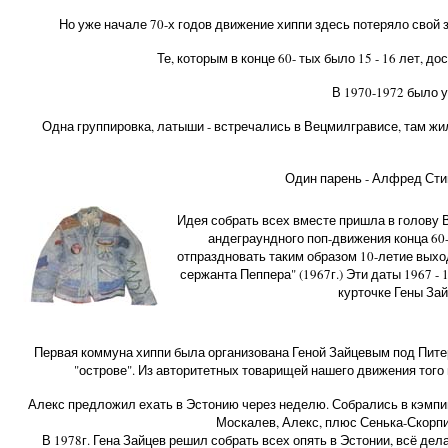
Но уже начале 70-х годов движение хиппи здесь потеряло свой 
Те, которым в конце 60- тых было 15 - 16 лет, 
В 1970-1972 было у
Одна группировка, латыши - встречались в Вецмилгрависе, там жил
Один парень - Алфред Сти
Идея собрать всех вместе пришла в голову 
андеграундного поп-движения конца 60-
отпраздновать таким образом 10-летие выход
сержанта Пеппера" (1967г.) Эти даты 1967 
курточке Гены Зай
Первая коммуна хиппи была организована Геной Зайцевым под Питер
"острове". Из авторитетных товарищей нашего движения того
Алекс предложил ехать в Эстонию через неделю. Собрались в кэмпинг
Москалев, Алекс, плюс Сенька-Скорпио
В 1978г. Гена Зайцев решил собрать всех опять в Эстонии, всё де