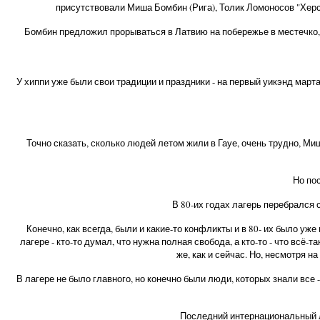
присутствовали Миша Бомбин (Рига), Толик Ломоносов "Херсо
Бомбин предложил прорываться в Латвию на побережье в местечко, г
У хиппи уже были свои традиции и праздники - на первый уикэнд марта
Точно сказать, сколько людей летом жили в Гауе, очень трудно, Миш
Но пос
В 80-их годах лагерь перебрался с 
Конечно, как всегда, были и какие-то конфликты и в 80- их было у
лагере - кто-то думал, что нужна полная свобода, а кто-то - что всё
же, как и сейчас. Но, несмотря н
В лагере не было главного, но конечно были люди, которых знали все
Последний интернациональный л