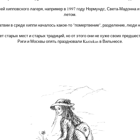
ей хипповского лагеря, например в 1997 году Нормундс, Света-Мадонна и 
летом.
атвии в среде хиппи началось какое-то "помертвение", разделение, люди не
т старых мест и старых традиций, но от этого они не хуже своих предшест
Риги и Москвы опять праздновали Kaziukas в Вильнюсе.