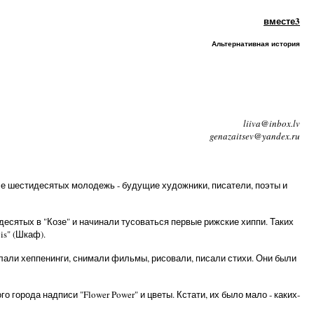
вместе3
Альтернативная история
liiva@inbox.lv
genazaitsev@yandex.ru
ле шестидесятых молодежь - будущие художники, писатели, поэты и
идесятых в "Козе" и начинали тусоваться первые рижские хиппи. Таких
is" (Шкаф).
елали хеппенинги, снимали фильмы, рисовали, писали стихи. Они были
 города надписи "Flower Power" и цветы. Кстати, их было мало - каких-