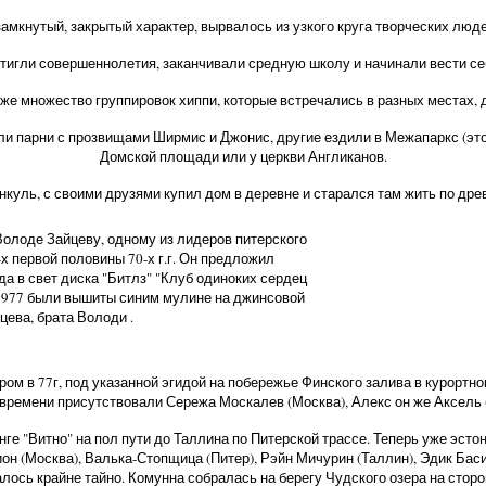
замкнутый, закрытый характер, вырвалось из узкого круга творческих люд
достигли совершеннолетия, заканчивали средную школу и начинали вести с
же множество группировок хиппи, которые встречались в разных местах, д
и парни с прозвищами Ширмис и Джонис, другие ездили в Межапаркс (это д
Домской площади или у церкви Англиканов.
нкуль, с своими друзями купил дом в деревне и старался там жить по др
Володе Зайцеву, одному из лидеров питерского
х первой половины 70-х г.г. Он предложил
а в свет диска "Битлз" "Клуб одиноких сердец
- 1977 были вышиты синим мулине на джинсовой
цева, брата Володи .
ом в 77г, под указанной эгидой на побережье Финского залива в курортн
 времени присутствовали Сережа Москалев (Москва), Алекс он же Аксель (
е "Витно" на пол пути до Таллина по Питерской трассе. Теперь уже эсто
н (Москва), Валька-Стопщица (Питер), Рэйн Мичурин (Таллин), Эдик Басин
лалось крайне тайно. Комунна собралась на берегу Чудского озера на сто