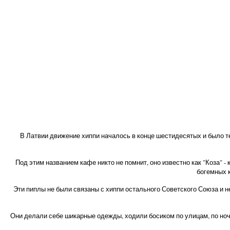
В Латвии движение хиппи началось в конце шестидесятых и было т
Под этим названием кафе никто не помнит, оно известно как "Коза" -
богемных к
Эти пиплы не были связаны с хиппи остального Советского Союза и н
Они делали себе шикарные одежды, ходили босиком по улицам, по ночам 