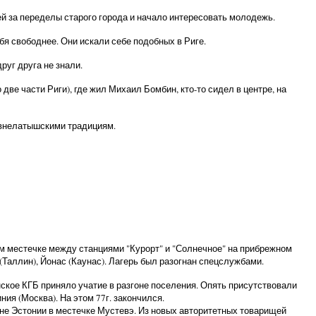
ей за переделы старого города и начало интересовать молодежь.
ебя свободнее. Они искали себе подобных в Риге.
руг друга не знали.
ве части Риги), где жил Михаил Бомбин, кто-то сидел в центре, на
евнелатышскими традициям.
ом местечке между станциями "Курорт" и "Солнечное" на прибрежном
Таллин), Йонас (Каунас). Лагерь был разогнан спецслужбами.
нское КГБ приняло учатие в разгоне поселения. Опять присутствовали
ия (Москва). На этом 77г. закончился.
роне Эстонии в местечке Мустевэ. Из новых авторитетных товарищей