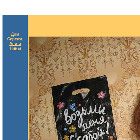
Дом
Сережи,
Ани и
Нины