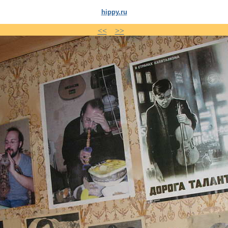
hippy.ru
<<
>>