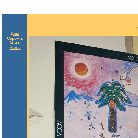
Дом
Сережи,
Ани и
Нины