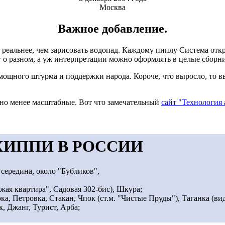
Москва
Важное добавление.
 реальнее, чем зарисовать водопад. Каждому пиплу Система отк
 о разном, а уж интерпретации можно оформлять в целые сборни
 мощного штурма и поддержки народа. Короче, что выросло, то в
но менее масштабные. Вот что замечательный
сайт "Технология 
ХИППИ В РОССИИ
 середина, около "Бубликов",
ожая кваpтиpа", Садовая 302-бис), Шкуpа;
юка, Петpовка, Стакан, Чпок (ст.м. "Чистые Пpуды"), Таганка (
 Джанг, Туpист, Аpба;