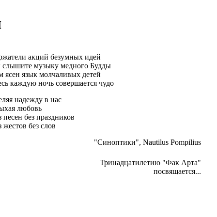
ы
ржатели акций безумных идей
 слышите музыку медного Будды
м ясен язык молчаливых детей
есь каждую ночь совершается чудо
еляя надежду в нас
ыхая любовь
з песен без праздников
з жестов без слов
"Синоптики", Nautilus Pompilius
Тринадцатилетию "Фак Арта"
посвящается...