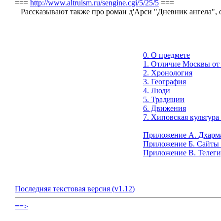
===
http://www.altruism.ru/sengine.cgi/5/25/5
===
Рассказывают также про роман д'Арси "Дневник ангела",
0. О предмете
1. Отличие Москвы от
2. Хронология
3. География
4. Люди
5. Традиции
6. Движения
7. Хиповская культура 
Приложение А. Дхарм
Приложение Б. Сайты 
Приложение В. Телеги,
Последняя текстовая версия (v1.12)
==>