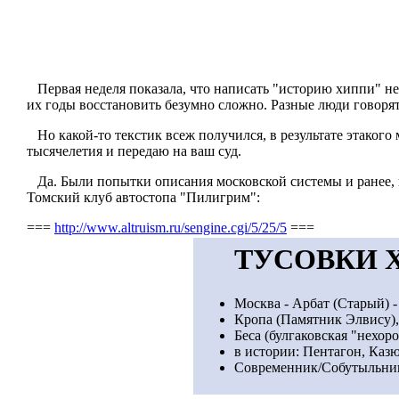
Первая неделя показала, что написать "историю хиппи" не
их годы восстановить безумно сложно. Разные люди говорят
Но какой-то текстик всеж получился, в результате этакого
тысячелетия и передаю на ваш суд.
Да. Были попытки описания московской системы и ранее, 
Томский клуб автостопа "Пилигрим":
===
http://www.altruism.ru/sengine.cgi/5/25/5
===
ТУСОВКИ 
Москва - Арбат (Старый) -
Кропа (Памятник Элвису),
Беса (булгаковская "нехоp
в истории: Пентагон, Каз
Совpеменник/Собутыльник,