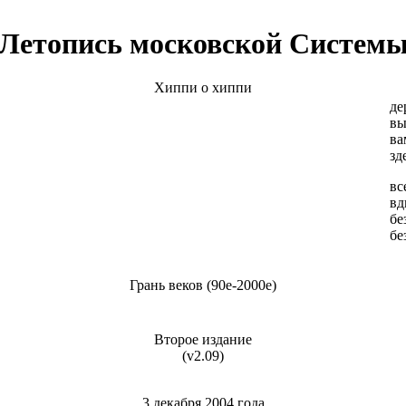
Летопись московской Систем
Хиппи о хиппи
де
вы
ва
зд
вс
вд
бе
бе
Грань веков (90е-2000е)
Второе издание
(v2.09)
3 декабря 2004 года