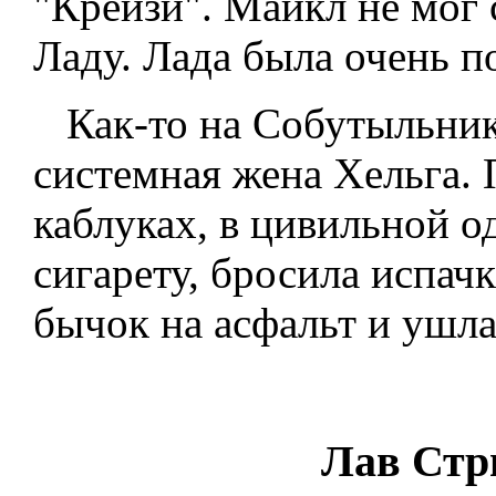
"Крейзи". Майкл не мог с
Ладу. Лада была очень п
Как-то на Собутыльник
системная жена Хельга. 
каблуках, в цивильной о
сигарету, бросила испач
бычок на асфальт и ушла.
Лав Стри