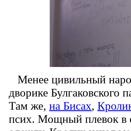
Менее цивильный народ
дворике Булгаковского п
Там же,
на Бисах
,
Кроли
псих. Мощный плевок в 