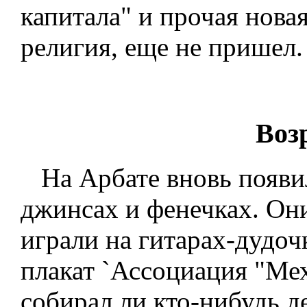
капитала" и прочая нова
религия, еще не пришел.
Воз
На Арбате вновь появил
джинсах и фенечках. Они
играли на гитарах-дудоч
плакат `Ассоциация "Ме
собирал ли кто-нибудь д