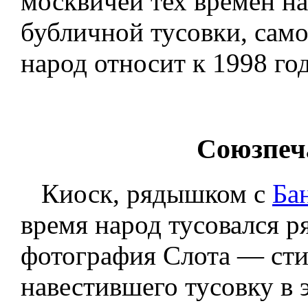
москвичей тех времен н
бубличной тусовки, само
народ относит к 1998 год
Союзпеча
Киоск, рядышком с
Ба
время народ тусовался р
фотография Слота — ст
навестившего тусовку в э