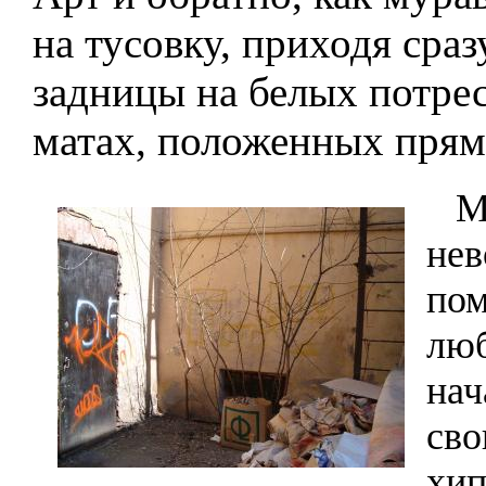
на тусовку, приходя сра
задницы на белых потре
матах, положенных прям
Ми
нев
пом
люб
нач
сво
хип