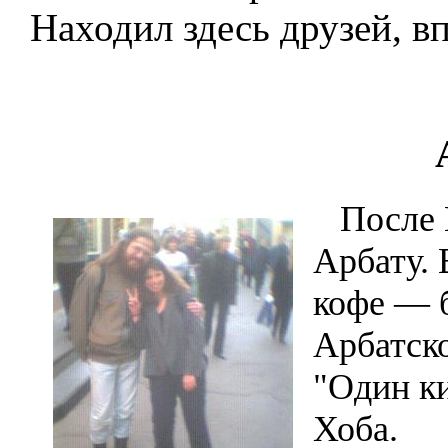
Находил здесь друзей, вп
После Г
Арбату.
кофе — 
Арбатско
"Один ки
Хоба.