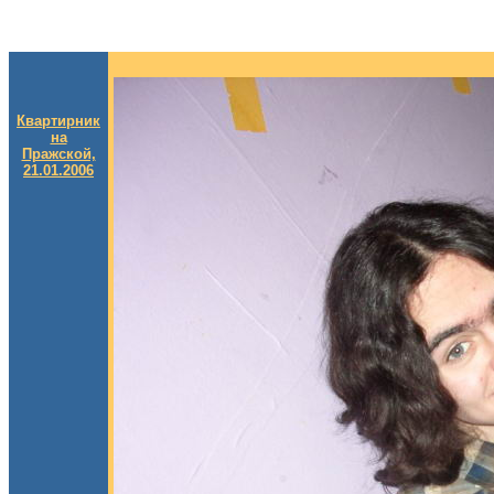
Квартирник
на
Пражской,
21.01.2006