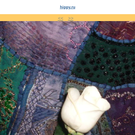
hippy.ru
<<
>>