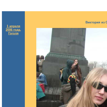
Виктория из С
1 апреля
2006 года,
Гоголя