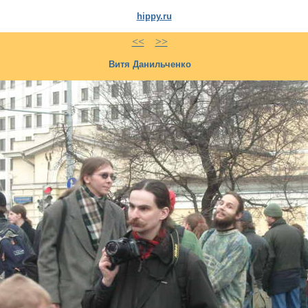
hippy.ru
<<
>>
Витя Данильченко