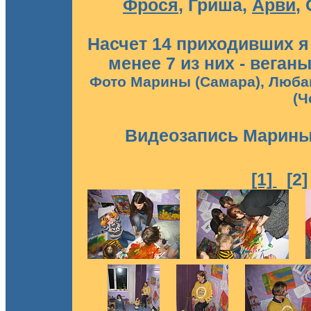
Фрося
, Гриша,
Арви
,
Насчет 14 приходивших я 
менее 7 из них - веганы
Фото Марины (Самара), Любав
(Ч
Видеозапись Марин
[1]
[2