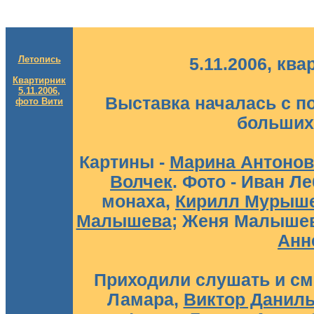
Летопись
5.11.2006, кв
Квартирник
5.11.2006,
Выставка началась с по
фото Вити
больших
Картины -
Марина Антонов
Волчек
. Фото - Иван Л
монаха,
Кирилл Мурыш
Малышева
; Женя Малышев
Анн
Приходили слушать и см
Ламара,
Виктор Даниль