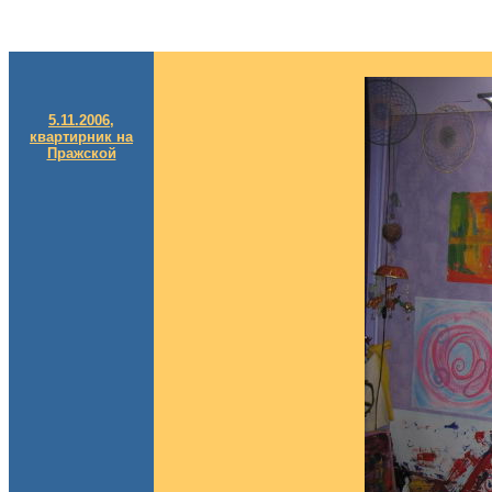
5.11.2006,
квартирник на
Пражской