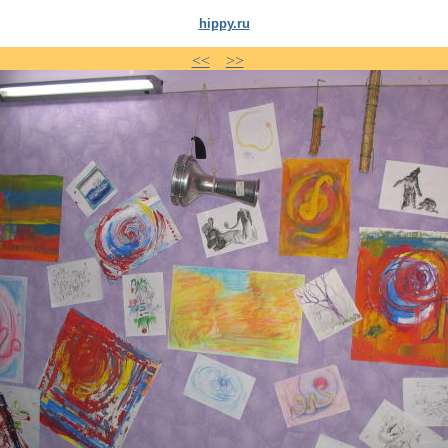
hippy.ru
<<
>>